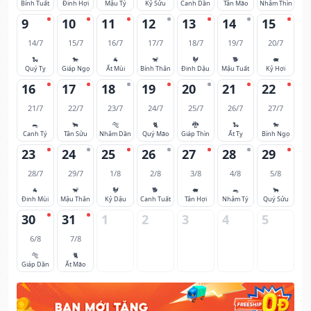
Bính Tuất
Đinh Hợi
Mậu Tý
Kỷ Sửu
Canh Dần
Tân Mão
Nhâm Thìn
9
10
11
12
13
14
15
14/7
15/7
16/7
17/7
18/7
19/7
20/7
🐍
🐎
🐐
🐒
🐓
🐕
🐖
Quý Tỵ
Giáp Ngọ
Ất Mùi
Bính Thân
Đinh Dậu
Mậu Tuất
Kỷ Hợi
16
17
18
19
20
21
22
21/7
22/7
23/7
24/7
25/7
26/7
27/7
🐀
🐂
🐅
🐈
🐉
🐍
🐎
Canh Tý
Tân Sửu
Nhâm Dần
Quý Mão
Giáp Thìn
Ất Tỵ
Bính Ngọ
23
24
25
26
27
28
29
28/7
29/7
1/8
2/8
3/8
4/8
5/8
🐐
🐒
🐓
🐕
🐖
🐀
🐂
Đinh Mùi
Mậu Thân
Kỷ Dậu
Canh Tuất
Tân Hợi
Nhâm Tý
Quý Sửu
30
31
1
2
3
4
5
6/8
7/8
🐅
🐈
Giáp Dần
Ất Mão