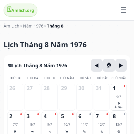
🗓️
Amlich.org
Âm Lịch
>
Năm 1976
>
Tháng 8
Lịch Tháng 8 Năm 1976
Lịch Tháng 8 Năm 1976
THỨ HAI
THỨ BA
THỨ TƯ
THỨ NĂM
THỨ SÁU
THỨ BẢY
CHỦ NHẬT
26
27
28
29
30
31
1
6/7
🐓
Ất Dậu
2
3
4
5
6
7
8
7/7
8/7
9/7
10/7
11/7
12/7
13/7
🐕
🐖
🐀
🐂
🐅
🐈
🐉