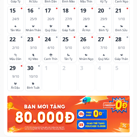
Giáp Tý
Ất Sửu
Bính Dần
Đinh Mão
Mậu Thìn
Kỷ Tỵ
Canh Ngọ
15
16
17
18
19
20
21
24/9
25/9
26/9
27/9
28/9
29/9
1/10
🐐
🐒
🐓
🐕
🐖
🐀
🐂
Tân Mùi
Nhâm Thân
Quý Dậu
Giáp Tuất
Ất Hợi
Bính Tý
Đinh Sửu
22
23
24
25
26
27
28
2/10
3/10
4/10
5/10
6/10
7/10
8/10
🐅
🐈
🐉
🐍
🐎
🐐
🐒
Mậu Dần
Kỷ Mão
Canh Thìn
Tân Tỵ
Nhâm Ngọ
Quý Mùi
Giáp Thân
29
30
1
2
3
4
5
9/10
10/10
🐓
🐕
Ất Dậu
Bính Tuất