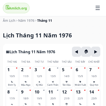
🗓️
Amlich.org
Âm Lịch
>
Năm 1976
>
Tháng 11
Lịch Tháng 11 Năm 1976
Lịch Tháng 11 Năm 1976
THỨ HAI
THỨ BA
THỨ TƯ
THỨ NĂM
THỨ SÁU
THỨ BẢY
CHỦ NHẬT
1
2
3
4
5
6
7
10/9
11/9
12/9
13/9
14/9
15/9
16/9
🐍
🐎
🐐
🐒
🐓
🐕
🐖
Đinh Tỵ
Mậu Ngọ
Kỷ Mùi
Canh Thân
Tân Dậu
Nhâm Tuất
Quý Hợi
8
9
10
11
12
13
14
17/9
18/9
19/9
20/9
21/9
22/9
23/9
🐀
🐂
🐅
🐈
🐉
🐍
🐎