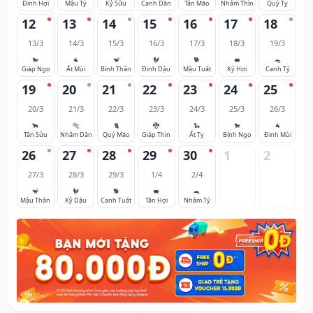
Đinh Hợi
Mậu Tý
Kỷ Sửu
Canh Dần
Tân Mão
Nhâm Thìn
Quý Tỵ
12
13
14
15
16
17
18
13/3
14/3
15/3
16/3
17/3
18/3
19/3
🐎
🐐
🐒
🐓
🐕
🐖
🐀
Giáp Ngọ
Ất Mùi
Bính Thân
Đinh Dậu
Mậu Tuất
Kỷ Hợi
Canh Tý
19
20
21
22
23
24
25
20/3
21/3
22/3
23/3
24/3
25/3
26/3
🐂
🐅
🐈
🐉
🐍
🐎
🐐
Tân Sửu
Nhâm Dần
Quý Mão
Giáp Thìn
Ất Tỵ
Bính Ngọ
Đinh Mùi
26
27
28
29
30
1
2
27/3
28/3
29/3
1/4
2/4
🐒
🐓
🐕
🐖
🐀
Mậu Thân
Kỷ Dậu
Canh Tuất
Tân Hợi
Nhâm Tý