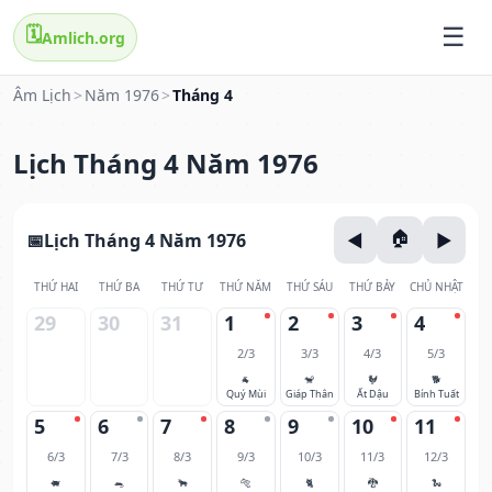
🗓️
Amlich.org
Âm Lịch
>
Năm 1976
>
Tháng 4
Lịch Tháng 4 Năm 1976
Lịch Tháng 4 Năm 1976
THỨ HAI
THỨ BA
THỨ TƯ
THỨ NĂM
THỨ SÁU
THỨ BẢY
CHỦ NHẬT
29
30
31
1
2
3
4
2/3
3/3
4/3
5/3
🐐
🐒
🐓
🐕
Quý Mùi
Giáp Thân
Ất Dậu
Bính Tuất
5
6
7
8
9
10
11
6/3
7/3
8/3
9/3
10/3
11/3
12/3
🐖
🐀
🐂
🐅
🐈
🐉
🐍