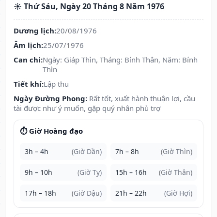
☀️ Thứ Sáu, Ngày 20 Tháng 8 Năm 1976
Dương lịch:
20/08/1976
Âm lịch:
25/07/1976
Can chi:
Ngày: Giáp Thìn, Tháng: Bính Thân, Năm: Bính
Thìn
Tiết khí:
Lập thu
Ngày Đường Phong:
Rất tốt, xuất hành thuận lợi, cầu
tài được như ý muốn, gặp quý nhân phù trợ
⏱️ Giờ Hoàng đạo
3h – 4h
(Giờ Dần)
7h – 8h
(Giờ Thìn)
9h – 10h
(Giờ Tỵ)
15h – 16h
(Giờ Thân)
17h – 18h
(Giờ Dậu)
21h – 22h
(Giờ Hợi)