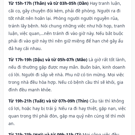
Từ 15h-17h (Thân) và từ 03h-05h (Dần)
Hay tranh luận,
cãi cọ, gây chuyện đói kém, phải đề phòng. Người ra đi
tốt nhất nên hoãn lại. Phòng người người nguyền rủa,
tránh lây bệnh. Nói chung những việc như hội họp, tranh
luận, việc quan,…nên tránh đi vào giờ này. Nếu bắt buộc
phải đi vào giờ này thì nên giữ miệng để hạn ché gây ẩu
đả hay cãi nhau.
Từ 17h-19h (Dậu) và từ 05h-07h (Mão)
Là giờ rất tốt lành,
nếu đi thường gặp được may mắn. Buôn bán, kinh doanh
có lời. Người đi sắp về nhà. Phụ nữ có tin mừng. Mọi việc
trong nhà đều hòa hợp. Nếu có bệnh cầu thì sẽ khỏi, gia
đình đều mạnh khỏe.
Từ 19h-21h (Tuất) và từ 07h-09h (Thìn)
Cầu tài thì không
có lợi, hoặc hay bị trái ý. Nếu ra đi hay thiệt, gặp nạn, việc
quan trọng thì phải đòn, gặp ma quỷ nên cúng tế thì mới
an.
Từ 21h-23h (Hợi) và từ 09h-11h (Tị)
Mọi công việc đều