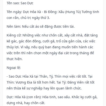
Tên sao
: Sao Dực
Tên ngày
: Dực Hỏa Xà - Bi Đồng: Xấu (Hung Tú) Tướng tinh
con rắn, chủ trị ngày thứ 3.
Nên làm
: Nếu cắt áo sẽ đặng được tiền tài.
Kiêng cữ
: Những việc như chôn cất, xây cất nhà, đặt táng
kê gác, gác đòn đông, cưới gã, trổ cửa gắn cửa, các việc
thủy lợi. Vì vậy, nếu quý bạn đang muốn tiến hành các
việc trên thì nên chọn một ngày đại cát trong tháng để
thực hiện.
Ngoại lệ
:
- Sao Dực Hỏa Xà tại Thân, Tý, Thìn mọi việc rất tốt. Tại
Thìn: Vượng Địa là tốt hơn hết. Tại Tý: Đăng Viên rất tốt
nên thừa kế sự nghiệp hay lên quan lãnh chức.
Dực: Hỏa Xà (con rắn): Hỏa tinh, sao xấu. Khắc kỵ cưới gả,
dựng nhà, hay chôn cất.