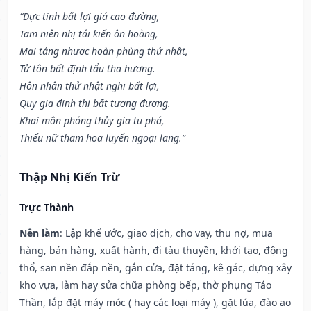
“Dực tinh bất lợi giá cao đường,
Tam niên nhị tái kiến ôn hoàng,
Mai táng nhược hoàn phùng thử nhật,
Tử tôn bất định tẩu tha hương.
Hôn nhân thử nhật nghi bất lợi,
Quy gia định thị bất tương đương.
Khai môn phóng thủy gia tu phá,
Thiếu nữ tham hoa luyến ngoại lang.”
Thập Nhị Kiến Trừ
Trực Thành
Nên làm
: Lập khế ước, giao dịch, cho vay, thu nợ, mua
hàng, bán hàng, xuất hành, đi tàu thuyền, khởi tạo, động
thổ, san nền đắp nền, gắn cửa, đặt táng, kê gác, dựng xây
kho vựa, làm hay sửa chữa phòng bếp, thờ phụng Táo
Thần, lắp đặt máy móc ( hay các loại máy ), gặt lúa, đào ao