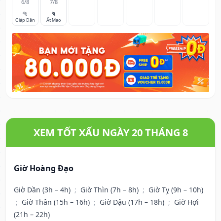
6/8
7/8
🐅
🐈
Giáp Dần
Ất Mão
XEM TỐT XẤU NGÀY 20 THÁNG 8
Giờ Hoàng Đạo
Giờ Dần (3h – 4h)
;
Giờ Thìn (7h – 8h)
;
Giờ Tỵ (9h – 10h)
;
Giờ Thân (15h – 16h)
;
Giờ Dậu (17h – 18h)
;
Giờ Hợi
(21h – 22h)