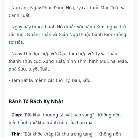
- Nạp âm: Ngày Phúc Đăng Hỏa, kỵ các tuổi: Mậu Tuất và
Canh Tuất.
- Ngày này thuộc hành Hỏa khắc với hành Kim, ngoại trừ
các tuổi: Nhâm Thân và Giáp Ngọ thuộc hành Kim không
sợ Hỏa.
- Ngày Thìn lục hợp với Dậu, tam hợp với Tý và Thân
thành Thủy cục. Xung Tuất, hình Thìn, hình Mùi, hại Mão,
phá Sửu, tuyệt Tuất.
- Tam Sát kỵ mệnh các tuổi Tỵ, Dậu, Sửu.
Bành Tổ Bách Kỵ Nhật
-
Giáp
: “Bất khai thương tài vật hao vong” - Không nên
tiến hành mở kho tránh tiền của hao mất
-
Thìn
: “Bất khốc khấp tất chủ trọng tang” - Không nên