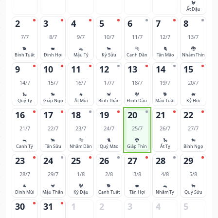
🐓
Ất Dậu
2
3
4
5
6
7
8
7/7
8/7
9/7
10/7
11/7
12/7
13/7
🐕
🐖
🐀
🐂
🐅
🐈
🐉
Bính Tuất
Đinh Hợi
Mậu Tý
Kỷ Sửu
Canh Dần
Tân Mão
Nhâm Thìn
9
10
11
12
13
14
15
14/7
15/7
16/7
17/7
18/7
19/7
20/7
🐍
🐎
🐐
🐒
🐓
🐕
🐖
Quý Tỵ
Giáp Ngọ
Ất Mùi
Bính Thân
Đinh Dậu
Mậu Tuất
Kỷ Hợi
16
17
18
19
20
21
22
21/7
22/7
23/7
24/7
25/7
26/7
27/7
🐀
🐂
🐅
🐈
🐉
🐍
🐎
Canh Tý
Tân Sửu
Nhâm Dần
Quý Mão
Giáp Thìn
Ất Tỵ
Bính Ngọ
23
24
25
26
27
28
29
28/7
29/7
1/8
2/8
3/8
4/8
5/8
🐐
🐒
🐓
🐕
🐖
🐀
🐂
Đinh Mùi
Mậu Thân
Kỷ Dậu
Canh Tuất
Tân Hợi
Nhâm Tý
Quý Sửu
30
31
1
2
3
4
5