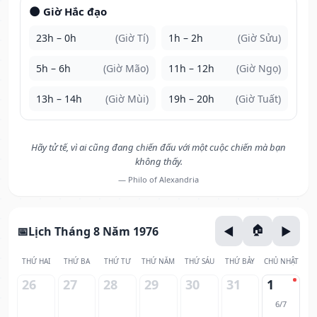
🌑 Giờ Hắc đạo
23h – 0h
(Giờ Tí)
1h – 2h
(Giờ Sửu)
5h – 6h
(Giờ Mão)
11h – 12h
(Giờ Ngọ)
13h – 14h
(Giờ Mùi)
19h – 20h
(Giờ Tuất)
Hãy tử tế, vì ai cũng đang chiến đấu với một cuộc chiến mà bạn
không thấy.
— Philo of Alexandria
Lịch Tháng 8 Năm 1976
THỨ HAI
THỨ BA
THỨ TƯ
THỨ NĂM
THỨ SÁU
THỨ BẢY
CHỦ NHẬT
26
27
28
29
30
31
1
6/7