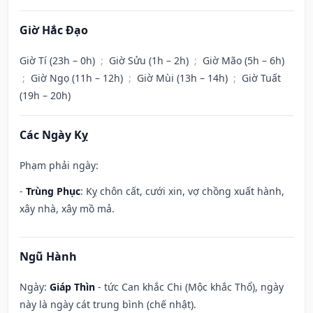
Giờ Hắc Đạo
Giờ Tí (23h – 0h)
;
Giờ Sửu (1h – 2h)
;
Giờ Mão (5h – 6h)
;
Giờ Ngọ (11h – 12h)
;
Giờ Mùi (13h – 14h)
;
Giờ Tuất
(19h – 20h)
Các Ngày Kỵ
Phạm phải ngày:
-
Trùng Phục
: Kỵ chôn cất, cưới xin, vợ chồng xuất hành,
xây nhà, xây mồ mả.
Ngũ Hành
Ngày:
Giáp Thìn
- tức Can khắc Chi (Mộc khắc Thổ), ngày
này là ngày cát trung bình (chế nhật).