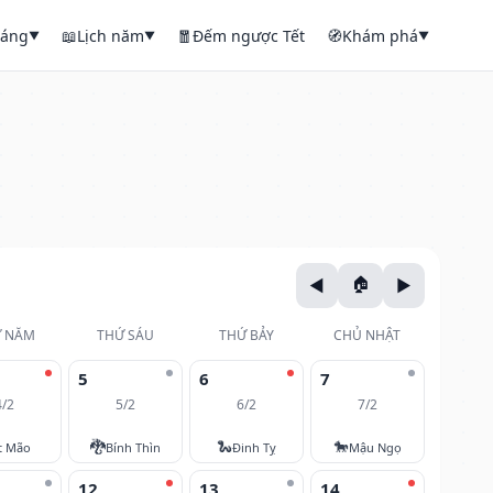
háng
📖
Lịch năm
🧧
Đếm ngược Tết
🧭
Khám phá
▼
▼
▼
 NĂM
THỨ SÁU
THỨ BẢY
CHỦ NHẬT
5
6
7
4/2
5/2
6/2
7/2
🐉
🐍
🐎
t Mão
Bính Thìn
Đinh Tỵ
Mậu Ngọ
12
13
14