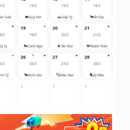
1/2
12/2
13/2
14/2
🐖
🐀
🐂
âm Tuất
Quý Hợi
Giáp Tý
Ất Sửu
19
20
21
8/2
19/2
20/2
21/2
🐎
🐐
🐒
Kỷ Tỵ
Canh Ngọ
Tân Mùi
Nhâm Thân
⭐
26
27
28
5/2
26/2
27/2
28/2
🐂
🐅
🐈
ính Tý
Đinh Sửu
Mậu Dần
Kỷ Mão
2
3
4