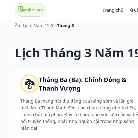
🗓️
Trang chủ
🔄
C
Amlich.org
Âm Lịch
>
Năm 1976
>
Tháng 3
Lịch Tháng 3 Năm 1
Tháng Ba (Ba): Chính Đông &
🐉
Thanh Vượng
Tháng Ba mang nét dịu dàng của nắng sớm và làn gió
mát. Mùa Thanh Minh đến, con cháu tưởng nhớ tổ tiên,
chăm chút mộ phần. Đây là tháng gắn với sự tri ân và ti
nối truyền thống, nhắc nhớ nguồn cội trong nhịp sống
hiện đại.