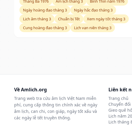
Tháng Ba 1976
Âm lịch tháng 3
Bính Thìn năm 1976
Ngày hoàng đạo tháng 3
Ngày hắc đạo tháng 3
Lịch âm tháng 3
Chuẩn bị Tết
Xem ngày tốt tháng 3
Cung hoàng đạo tháng 3
Lịch vạn niên tháng 3
Về Amlich.org
Liên kết 
Trang web tra cứu âm lịch Việt Nam miễn
Trang chủ
Chuyển đổi 
phí, cung cấp thông tin chính xác về ngày
Gieo quẻ hỏ
âm lịch, can chi, con giáp, ngày tốt xấu và
Lịch năm 2
các ngày lễ tết truyền thống.
Lịch tháng 