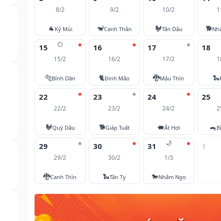
8/2
9/2
10/2
1
🐐
🐒
🐓
🐕
Kỷ Mùi
Canh Thân
Tân Dậu
Nh
🌕
15
16
17
18
15/2
16/2
17/2
1
🐅
🐈
🐉
🐍
Bính Dần
Đinh Mão
Mậu Thìn
22
23
24
25
22/2
23/2
24/2
2
🐓
🐕
🐖
🐀
Quý Dậu
Giáp Tuất
Ất Hợi
B
🌙
29
30
31
1
29/2
30/2
1/3
🐉
🐍
🐎
Canh Thìn
Tân Tỵ
Nhâm Ngọ