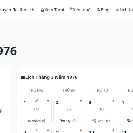
🃏
huyển đổi âm lịch
🔮
Xem Tarot
Xem quẻ
📝
Blog
📅
Lịch t
976
Lịch Tháng 3 Năm 1976
THỨ HAI
THỨ BA
THỨ TƯ
THỨ
🌙
1
2
3
4
1/2
2/2
3/2
ếp
🐀
🐂
🐅
🐈
Nhâm Tý
Quý Sửu
Giáp Dần
Ấ
⭐
8
9
10
11