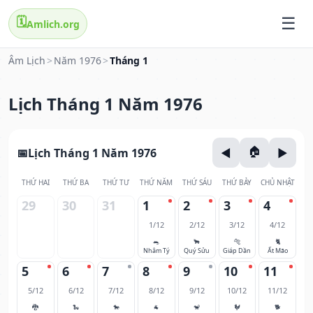
🗓️
Amlich.org
Âm Lịch
>
Năm 1976
>
Tháng 1
Lịch Tháng 1 Năm 1976
Lịch Tháng 1 Năm 1976
THỨ HAI
THỨ BA
THỨ TƯ
THỨ NĂM
THỨ SÁU
THỨ BẢY
CHỦ NHẬT
29
30
31
1
2
3
4
1/12
2/12
3/12
4/12
🐀
🐂
🐅
🐈
Nhâm Tý
Quý Sửu
Giáp Dần
Ất Mão
5
6
7
8
9
10
11
5/12
6/12
7/12
8/12
9/12
10/12
11/12
🐉
🐍
🐎
🐐
🐒
🐓
🐕