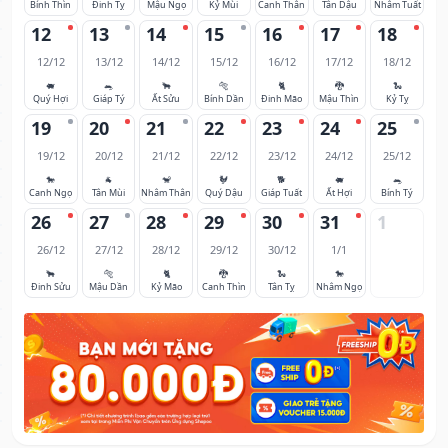
Bính Thìn
Đinh Tỵ
Mậu Ngọ
Kỷ Mùi
Canh Thân
Tân Dậu
Nhâm Tuất
12
13
14
15
16
17
18
12/12
13/12
14/12
15/12
16/12
17/12
18/12
🐖
🐀
🐂
🐅
🐈
🐉
🐍
Quý Hợi
Giáp Tý
Ất Sửu
Bính Dần
Đinh Mão
Mậu Thìn
Kỷ Tỵ
19
20
21
22
23
24
25
19/12
20/12
21/12
22/12
23/12
24/12
25/12
🐎
🐐
🐒
🐓
🐕
🐖
🐀
Canh Ngọ
Tân Mùi
Nhâm Thân
Quý Dậu
Giáp Tuất
Ất Hợi
Bính Tý
26
27
28
29
30
31
1
26/12
27/12
28/12
29/12
30/12
1/1
🐂
🐅
🐈
🐉
🐍
🐎
Đinh Sửu
Mậu Dần
Kỷ Mão
Canh Thìn
Tân Tỵ
Nhâm Ngọ