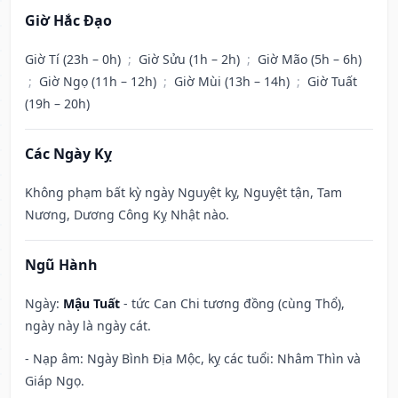
Giờ Hắc Đạo
Giờ Tí (23h – 0h)
;
Giờ Sửu (1h – 2h)
;
Giờ Mão (5h – 6h)
;
Giờ Ngọ (11h – 12h)
;
Giờ Mùi (13h – 14h)
;
Giờ Tuất
(19h – 20h)
Các Ngày Kỵ
Không phạm bất kỳ ngày Nguyệt kỵ, Nguyệt tận, Tam
Nương, Dương Công Kỵ Nhật nào.
Ngũ Hành
Ngày:
Mậu Tuất
- tức Can Chi tương đồng (cùng Thổ),
ngày này là ngày cát.
- Nạp âm: Ngày Bình Địa Mộc, kỵ các tuổi: Nhâm Thìn và
Giáp Ngọ.