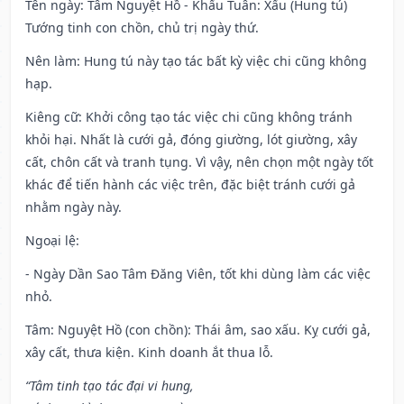
Tên ngày
: Tâm Nguyệt Hồ - Khấu Tuân: Xấu (Hung tú)
Tướng tinh con chồn, chủ trị ngày thứ.
Nên làm
: Hung tú này tạo tác bất kỳ việc chi cũng không
hạp.
Kiêng cữ
: Khởi công tạo tác việc chi cũng không tránh
khỏi hại. Nhất là cưới gả, đóng giường, lót giường, xây
cất, chôn cất và tranh tụng. Vì vậy, nên chọn một ngày tốt
khác để tiến hành các việc trên, đặc biệt tránh cưới gả
nhằm ngày này.
Ngoại lệ
:
- Ngày Dần Sao Tâm Đăng Viên, tốt khi dùng làm các việc
nhỏ.
Tâm: Nguyệt Hồ (con chồn): Thái âm, sao xấu. Kỵ cưới gả,
xây cất, thưa kiện. Kinh doanh ắt thua lỗ.
“Tâm tinh tạo tác đại vi hung,