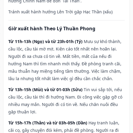
hướng Chính Nam để đón 'Tài Thần'.
Tránh xuất hành hướng Lên Trời gặp Hạc Thần (xấu)
Giờ xuất hành Theo Lý Thuần Phong
Từ 11h-13h (Ngọ) và từ 23h-01h (Tý)
Mưu sự khó thành,
cầu lộc, cầu tài mờ mịt. Kiện cáo tốt nhất nên hoãn lại.
Người đi xa chưa có tin về. Mất tiền, mất của nếu đi
hướng Nam thì tìm nhanh mới thấy. Đề phòng tranh cãi,
mâu thuẫn hay miệng tiếng tầm thường. Việc làm chậm,
lâu la nhưng tốt nhất làm việc gì đều cần chắc chắn.
Từ 13h-15h (Mùi) và từ 01-03h (Sửu)
Tin vui sắp tới, nếu
cầu lộc, cầu tài thì đi hướng Nam. Đi công việc gặp gỡ có
nhiều may mắn. Người đi có tin về. Nếu chăn nuôi đều
gặp thuận lợi.
Từ 15h-17h (Thân) và từ 03h-05h (Dần)
Hay tranh luận,
cãi cọ, gây chuyện đói kém, phải đề phòng. Người ra đi