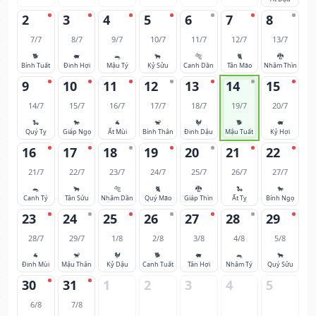
2
3
4
5
6
7
8
7/7
8/7
9/7
10/7
11/7
12/7
13/7
🐕
🐖
🐀
🐂
🐅
🐈
🐉
Bính Tuất
Đinh Hợi
Mậu Tý
Kỷ Sửu
Canh Dần
Tân Mão
Nhâm Thìn
9
10
11
12
13
14
15
14/7
15/7
16/7
17/7
18/7
19/7
20/7
🐍
🐎
🐐
🐒
🐓
🐕
🐖
Quý Tỵ
Giáp Ngọ
Ất Mùi
Bính Thân
Đinh Dậu
Mậu Tuất
Kỷ Hợi
16
17
18
19
20
21
22
21/7
22/7
23/7
24/7
25/7
26/7
27/7
🐀
🐂
🐅
🐈
🐉
🐍
🐎
Canh Tý
Tân Sửu
Nhâm Dần
Quý Mão
Giáp Thìn
Ất Tỵ
Bính Ngọ
23
24
25
26
27
28
29
28/7
29/7
1/8
2/8
3/8
4/8
5/8
🐐
🐒
🐓
🐕
🐖
🐀
🐂
Đinh Mùi
Mậu Thân
Kỷ Dậu
Canh Tuất
Tân Hợi
Nhâm Tý
Quý Sửu
30
31
1
2
3
4
5
6/8
7/8