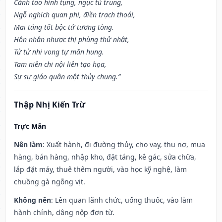
Cánh tao hình tụng, ngục tù trung,
Ngỗ nghịch quan phi, điền trạch thoái,
Mai táng tốt bộc tử tương tòng.
Hôn nhân nhược thị phùng thử nhật,
Tử tử nhi vong tự mãn hung.
Tam niên chi nội liên tạo họa,
Sự sự giáo quân một thủy chung.”
Thập Nhị Kiến Trừ
Trực Mãn
Nên làm
: Xuất hành, đi đường thủy, cho vay, thu nợ, mua
hàng, bán hàng, nhập kho, đặt táng, kê gác, sửa chữa,
lắp đặt máy, thuê thêm người, vào học kỹ nghệ, làm
chuồng gà ngỗng vịt.
Không nên
: Lên quan lãnh chức, uống thuốc, vào làm
hành chính, dâng nộp đơn từ.