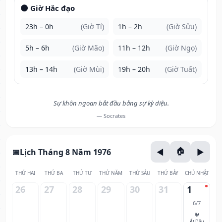
🌑 Giờ Hắc đạo
23h – 0h
(Giờ Tí)
1h – 2h
(Giờ Sửu)
5h – 6h
(Giờ Mão)
11h – 12h
(Giờ Ngọ)
13h – 14h
(Giờ Mùi)
19h – 20h
(Giờ Tuất)
Sự khôn ngoan bắt đầu bằng sự kỳ diệu.
— Socrates
Lịch Tháng 8 Năm 1976
THỨ HAI
THỨ BA
THỨ TƯ
THỨ NĂM
THỨ SÁU
THỨ BẢY
CHỦ NHẬT
26
27
28
29
30
31
1
6/7
🐓
Ất Dậu