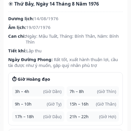
☀️ Thứ Bảy, Ngày 14 Tháng 8 Năm 1976
Dương lịch:
14/08/1976
Âm lịch:
19/07/1976
Can chi:
Ngày: Mậu Tuất, Tháng: Bính Thân, Năm: Bính
Thìn
Tiết khí:
Lập thu
Ngày Đường Phong:
Rất tốt, xuất hành thuận lợi, cầu
tài được như ý muốn, gặp quý nhân phù trợ
⏱️ Giờ Hoàng đạo
3h – 4h
(Giờ Dần)
7h – 8h
(Giờ Thìn)
9h – 10h
(Giờ Tỵ)
15h – 16h
(Giờ Thân)
17h – 18h
(Giờ Dậu)
21h – 22h
(Giờ Hợi)