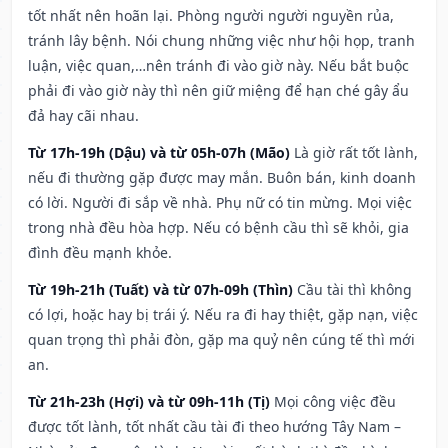
tốt nhất nên hoãn lại. Phòng người người nguyền rủa,
tránh lây bệnh. Nói chung những việc như hội họp, tranh
luận, việc quan,…nên tránh đi vào giờ này. Nếu bắt buộc
phải đi vào giờ này thì nên giữ miệng để hạn ché gây ẩu
đả hay cãi nhau.
Từ 17h-19h (Dậu) và từ 05h-07h (Mão)
Là giờ rất tốt lành,
nếu đi thường gặp được may mắn. Buôn bán, kinh doanh
có lời. Người đi sắp về nhà. Phụ nữ có tin mừng. Mọi việc
trong nhà đều hòa hợp. Nếu có bệnh cầu thì sẽ khỏi, gia
đình đều mạnh khỏe.
Từ 19h-21h (Tuất) và từ 07h-09h (Thìn)
Cầu tài thì không
có lợi, hoặc hay bị trái ý. Nếu ra đi hay thiệt, gặp nạn, việc
quan trọng thì phải đòn, gặp ma quỷ nên cúng tế thì mới
an.
Từ 21h-23h (Hợi) và từ 09h-11h (Tị)
Mọi công việc đều
được tốt lành, tốt nhất cầu tài đi theo hướng Tây Nam –