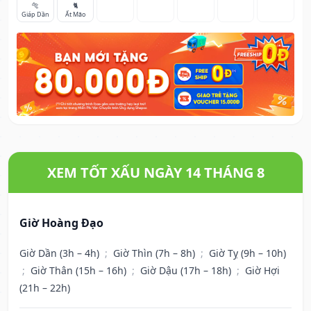
🐅
🐈
Giáp Dần
Ất Mão
XEM TỐT XẤU NGÀY 14 THÁNG 8
Giờ Hoàng Đạo
Giờ Dần (3h – 4h)
;
Giờ Thìn (7h – 8h)
;
Giờ Tỵ (9h – 10h)
;
Giờ Thân (15h – 16h)
;
Giờ Dậu (17h – 18h)
;
Giờ Hợi
(21h – 22h)