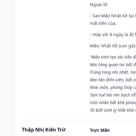
Ngoại lệ
:
- Sao Mão Nhật Kê tại 
mất tiền của.
- Hợp với 8 ngày là Ất
Mão: Nhật Kê (con gà):
“Mão tinh tạo tác tiến 
Mai táng quan tai bất đ
Trùng tang nhị nhật, ta
Mại tận điền viên, bất 
Khai môn, phóng thủy ch
Tam tuế hài nhi bạch li
Hôn nhân bất khả phùng
Tử biệt sinh ly thật khả 
Thập Nhị Kiến Trừ
Trực Mãn