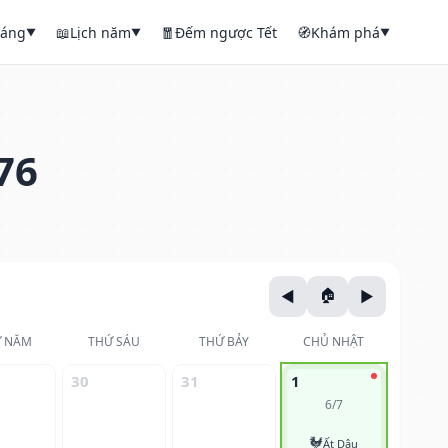
háng
📖
Lịch năm
🧧
Đếm ngược Tết
🧭
Khám phá
▼
▼
▼
76
 NĂM
THỨ SÁU
THỨ BẢY
CHỦ NHẬT
30
31
1
6/7
🐓
Ất Dậu