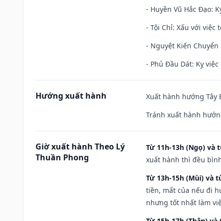
- Huyền Vũ Hắc Đạo: Kỵ
- Tội Chỉ: Xấu với việc 
- Nguyệt Kiến Chuyển S
- Phủ Đầu Dát: Kỵ việc 
Hướng xuất hành
Xuất hành hướng Tây B
Tránh xuất hành hướng
Giờ xuất hành Theo Lý
Từ 11h-13h (Ngọ) và t
Thuần Phong
xuất hành thì đều bìn
Từ 13h-15h (Mùi) và t
tiền, mất của nếu đi 
nhưng tốt nhất làm vi
Từ 15h-17h (Thân) và 