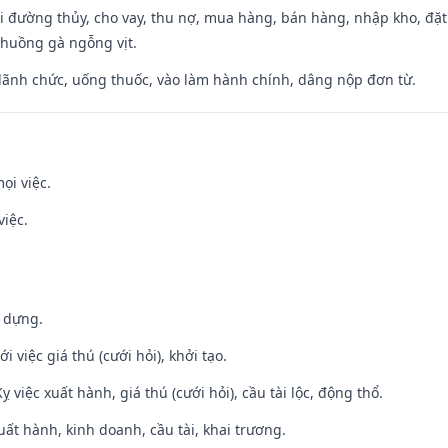
đi đường thủy, cho vay, thu nợ, mua hàng, bán hàng, nhập kho, đặt
chuồng gà ngỗng vịt.
 lãnh chức, uống thuốc, vào làm hành chính, dâng nộp đơn từ.
ọi việc.
việc.
y dựng.
i việc giá thú (cưới hỏi), khởi tạo.
ỵ việc xuất hành, giá thú (cưới hỏi), cầu tài lộc, động thổ.
uất hành, kinh doanh, cầu tài, khai trương.