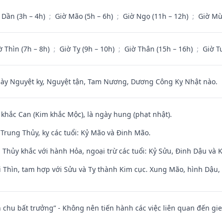
 Dần (3h – 4h)
;
Giờ Mão (5h – 6h)
;
Giờ Ngọ (11h – 12h)
;
Giờ Mù
ờ Thìn (7h – 8h)
;
Giờ Tỵ (9h – 10h)
;
Giờ Thân (15h – 16h)
;
Giờ T
 Nguyệt kỵ, Nguyệt tận, Tam Nương, Dương Công Kỵ Nhật nào.
 khắc Can (Kim khắc Mộc), là ngày hung (phạt nhật).
Trung Thủy, kỵ các tuổi: Kỷ Mão và Đinh Mão.
 Thủy khắc với hành Hỏa, ngoại trừ các tuổi: Kỷ Sửu, Đinh Dậu và
 Thìn, tam hợp với Sửu và Tỵ thành Kim cục. Xung Mão, hình Dậu, h
iên chu bất trưởng” - Không nên tiến hành các việc liên quan đến g