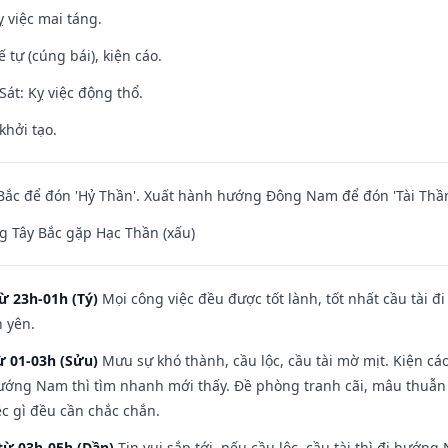
 việc mai táng.
tế tự (cúng bái), kiện cáo.
át: Kỵ việc động thổ.
khởi tạo.
ắc để đón 'Hỷ Thần'. Xuất hành hướng Đông Nam để đón 'Tài Thần
 Tây Bắc gặp Hạc Thần (xấu)
ừ 23h-01h (Tý)
Mọi công việc đều được tốt lành, tốt nhất cầu tài
h yên.
ừ 01-03h (Sửu)
Mưu sự khó thành, cầu lộc, cầu tài mờ mịt. Kiện cáo
hướng Nam thì tìm nhanh mới thấy. Đề phòng tranh cãi, mâu thuẫn
ệc gì đều cần chắc chắn.
từ 03h-05h (Dần)
Tin vui sắp tới, nếu cầu lộc, cầu tài thì đi hướ