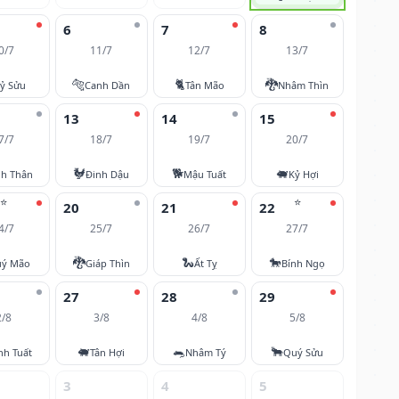
6
7
8
0/7
11/7
12/7
13/7
🐅
🐈
🐉
ỷ Sửu
Canh Dần
Tân Mão
Nhâm Thìn
13
14
15
7/7
18/7
19/7
20/7
🐓
🐕
🐖
nh Thân
Đinh Dậu
Mậu Tuất
Kỷ Hợi
⭐
⭐
20
21
22
4/7
25/7
26/7
27/7
🐉
🐍
🐎
ý Mão
Giáp Thìn
Ất Tỵ
Bính Ngọ
27
28
29
2/8
3/8
4/8
5/8
🐖
🐀
🐂
nh Tuất
Tân Hợi
Nhâm Tý
Quý Sửu
3
4
5