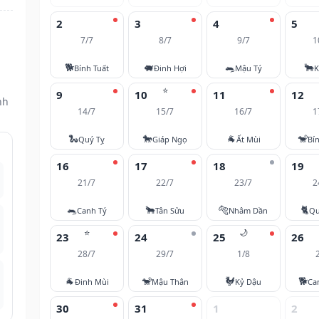
2
3
4
5
7/7
8/7
9/7
1
n
🐕
🐖
🐀
🐂
Bính Tuất
Đinh Hợi
Mậu Tý
K
⭐
9
10
11
12
nh
14/7
15/7
16/7
1
🐍
🐎
🐐
🐒
Quý Tỵ
Giáp Ngọ
Ất Mùi
Bí
16
17
18
19
21/7
22/7
23/7
2
🐀
🐂
🐅
🐈
Canh Tý
Tân Sửu
Nhâm Dần
Qu
⭐
🌙
23
24
25
26
28/7
29/7
1/8
🐐
🐒
🐓
🐕
Đinh Mùi
Mậu Thân
Kỷ Dậu
Ca
30
31
1
2