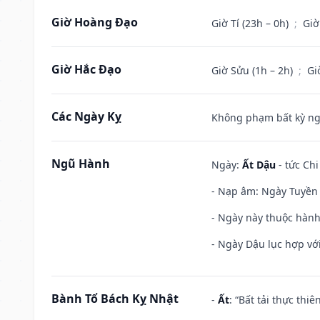
Giờ Hoàng Đạo
Giờ Tí (23h – 0h)
;
Giờ
Giờ Hắc Đạo
Giờ Sửu (1h – 2h)
;
Gi
Các Ngày Kỵ
Không phạm bất kỳ ngày
Ngũ Hành
Ngày:
Ất Dậu
- tức Chi
- Nạp âm: Ngày Tuyền 
- Ngày này thuộc hành
- Ngày Dậu lục hợp với
Bành Tổ Bách Kỵ Nhật
-
Ất
: “Bất tải thực th