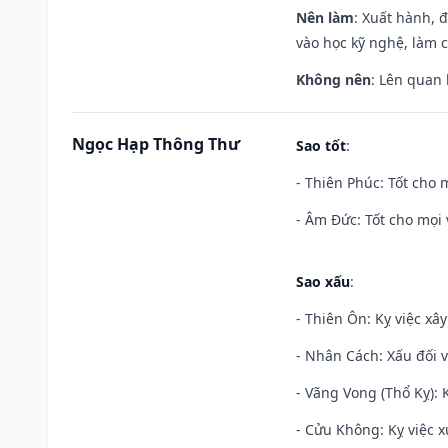
Nên làm
: Xuất hành, 
vào học kỹ nghệ, làm 
Không nên
: Lên quan
Ngọc Hạp Thông Thư
Sao tốt
:
- Thiên Phúc: Tốt cho m
- Âm Đức: Tốt cho mọi 
Sao xấu
:
- Thiên Ôn: Kỵ việc xâ
- Nhân Cách: Xấu đối vớ
- Vãng Vong (Thổ Kỵ): K
- Cửu Không: Kỵ việc x