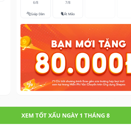
6/8
7/8
🐅
🐈
Giáp Dần
Ất Mão
XEM TỐT XẤU NGÀY 1 THÁNG 8