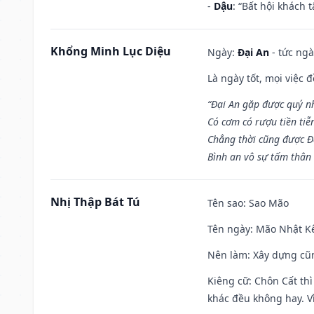
-
Dậu
: “Bất hội khách
Khổng Minh Lục Diệu
Ngày:
Đại An
- tức ngà
Là ngày tốt, mọi việc
“Đại An gặp được quý n
Có cơm có rượu tiền tiễ
Chẳng thời cũng được Đ
Bình an vô sự tấm thân
Nhị Thập Bát Tú
Tên sao
: Sao Mão
Tên ngày
: Mão Nhật Kê
Nên làm
: Xây dựng cũ
Kiêng cữ
: Chôn Cất th
khác đều không hay. Vì