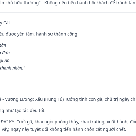
 tân chủ hữu thương” - Không nên tiến hành hội khách để tránh tân
y Cát.
 đều được yên tâm, hành sự thành công.
hân
n đưa
ại An
 thanh nhàn.”
 - Vương Lương: Xấu (Hung Tú) Tướng tinh con gà, chủ trị ngày ch
ng như tạo tác đều tốt.
ì ĐẠI KỴ. Cưới gã, khai ngòi phóng thủy, khai trương, xuất hành, đó
 vậy, ngày này tuyệt đối không tiến hành chôn cất người chết.