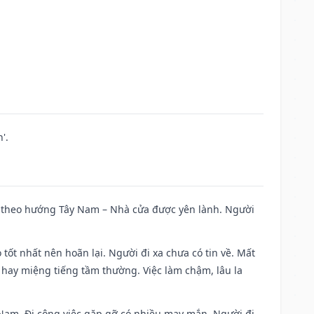
'.
 đi theo hướng Tây Nam – Nhà cửa được yên lành. Người
 tốt nhất nên hoãn lại. Người đi xa chưa có tin về. Mất
 hay miệng tiếng tầm thường. Việc làm chậm, lâu la
ng Nam. Đi công việc gặp gỡ có nhiều may mắn. Người đi