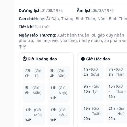
Dương lịch:
01/08/1976
Âm lịch:
06/07/1976
Can chi:
Ngày: Ất Dậu, Tháng: Bính Thân, Năm: Bính Thì
Tiết khí:
Đại thử
Ngày Hảo Thương:
Xuất hành thuận lợi, gặp qúy nhân
phù trợ, làm mọi việc vừa lòng, như ý muốn, áo phẩm vi
quy.
⏱️ Giờ Hoàng đạo
🌑 Giờ Hắc đạo
1h –
(Giờ
7h –
(Giờ
23h –
(Giờ
3h –
(Giờ
2h
Sửu)
8h
Thìn)
0h
Tí)
4h
Dần)
9h –
(Giờ
15h
(Giờ
5h –
(Giờ
11h
(Giờ
10h
Tỵ)
–
Thân)
6h
Mão)
–
Ngọ)
16h
12h
19h
(Giờ
21h
(Giờ
13h
(Giờ
17h
(Giờ
–
Tuất)
–
Hợi)
–
Mùi)
–
Dậu)
20h
22h
14h
18h