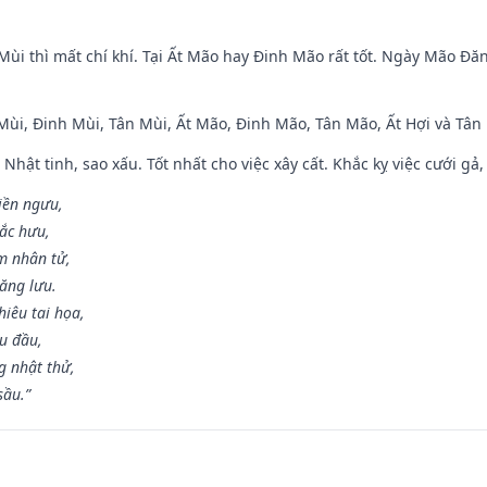
Mùi thì mất chí khí. Tại Ất Mão hay Đinh Mão rất tốt. Ngày Mão Đă
 Mùi, Đinh Mùi, Tân Mùi, Ất Mão, Đinh Mão, Tân Mão, Ất Hợi và Tân 
 Nhật tinh, sao xấu. Tốt nhất cho việc xây cất. Khắc kỵ việc cưới g
điền ngưu,
ắc hưu,
m nhân tử,
năng lưu.
iêu tai họa,
ễu đầu,
 nhật thử,
sầu.”