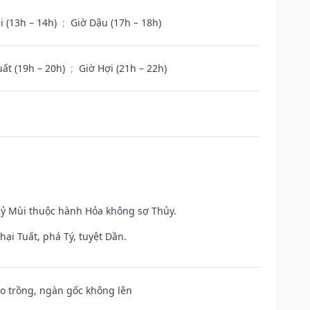
i (13h – 14h)
;
Giờ Dậu (17h – 18h)
uất (19h – 20h)
;
Giờ Hợi (21h – 22h)
 Kỷ Mùi thuộc hành Hỏa không sợ Thủy.
ại Tuất, phá Tý, tuyệt Dần.
ieo trồng, ngàn gốc không lên