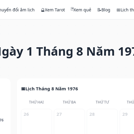
🃏
huyển đổi âm lịch
🔮
Xem Tarot
Xem quẻ
📝
Blog
📅
Lịch t
gày 1 Tháng 8 Năm 19
Lịch Tháng 8 Năm 1976
THỨ HAI
THỨ BA
THỨ TƯ
THỨ
26
27
28
29
76