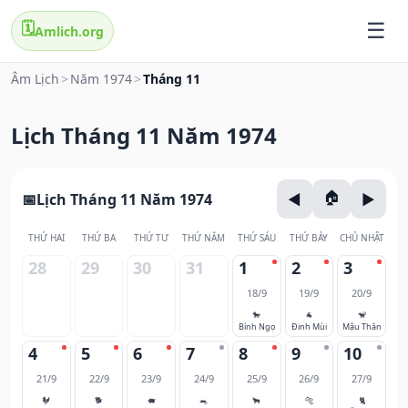
🗓️
Amlich.org
Âm Lịch
>
Năm 1974
>
Tháng 11
Lịch Tháng 11 Năm 1974
Lịch Tháng 11 Năm 1974
THỨ HAI
THỨ BA
THỨ TƯ
THỨ NĂM
THỨ SÁU
THỨ BẢY
CHỦ NHẬT
28
29
30
31
1
2
3
18/9
19/9
20/9
🐎
🐐
🐒
Bính Ngọ
Đinh Mùi
Mậu Thân
4
5
6
7
8
9
10
21/9
22/9
23/9
24/9
25/9
26/9
27/9
🐓
🐕
🐖
🐀
🐂
🐅
🐈