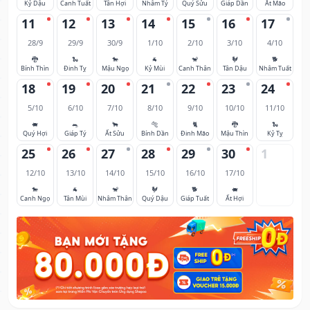
Kỷ Dậu
Canh Tuất
Tân Hợi
Nhâm Tý
Quý Sửu
Giáp Dần
Ất Mão
11
12
13
14
15
16
17
28/9
29/9
30/9
1/10
2/10
3/10
4/10
🐉
🐍
🐎
🐐
🐒
🐓
🐕
Bính Thìn
Đinh Tỵ
Mậu Ngọ
Kỷ Mùi
Canh Thân
Tân Dậu
Nhâm Tuất
18
19
20
21
22
23
24
5/10
6/10
7/10
8/10
9/10
10/10
11/10
🐖
🐀
🐂
🐅
🐈
🐉
🐍
Quý Hợi
Giáp Tý
Ất Sửu
Bính Dần
Đinh Mão
Mậu Thìn
Kỷ Tỵ
25
26
27
28
29
30
1
12/10
13/10
14/10
15/10
16/10
17/10
🐎
🐐
🐒
🐓
🐕
🐖
Canh Ngọ
Tân Mùi
Nhâm Thân
Quý Dậu
Giáp Tuất
Ất Hợi