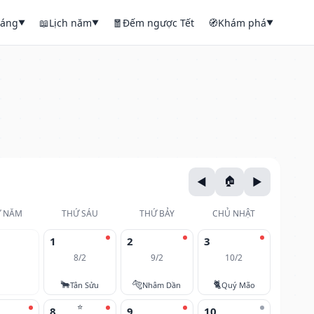
háng
📖
Lịch năm
🧧
Đếm ngược Tết
🧭
Khám phá
▼
▼
▼
 NĂM
THỨ SÁU
THỨ BẢY
CHỦ NHẬT
1
2
3
8/2
9/2
10/2
🐂
🐅
🐈
Tân Sửu
Nhâm Dần
Quý Mão
⭐
8
9
10