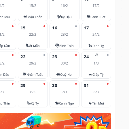
4/2
15/2
16/2
17/2
🐒
🐓
🐕
nh Mùi
Mậu Thân
Kỷ Dậu
Canh Tuất
15
16
17
1/2
22/2
23/2
24/2
🐈
🐉
🐍
áp Dần
Ất Mão
Bính Thìn
Đinh Tỵ
🌙
22
23
24
8/2
29/2
30/2
1/3
🐕
🐖
🐀
ân Dậu
Nhâm Tuất
Quý Hợi
Giáp Tý
29
30
31
5/3
6/3
7/3
8/3
🐍
🐎
🐐
u Thìn
Kỷ Tỵ
Canh Ngọ
Tân Mùi