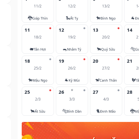
11/2
12/2
13/2
1
🐉
🐍
🐎
🐐
Giáp Thìn
Ất Tỵ
Bính Ngọ
Đi
11
12
13
14
18/2
19/2
20/2
2
🐖
🐀
🐂
🐅
Tân Hợi
Nhâm Tý
Quý Sửu
Gi
18
19
20
21
25/2
26/2
27/2
2
🐎
🐐
🐒
🐓
Mậu Ngọ
Kỷ Mùi
Canh Thân
T
⭐
25
26
27
28
2/3
3/3
4/3
🐂
🐅
🐈
🐉
Ất Sửu
Bính Dần
Đinh Mão
Mậ