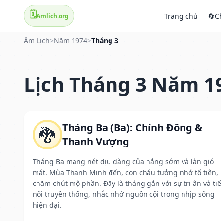
🗓️
Trang chủ
🔄
C
Amlich.org
Âm Lịch
>
Năm 1974
>
Tháng 3
Lịch Tháng 3 Năm 1
Tháng Ba (Ba): Chính Đông &
🐉
Thanh Vượng
Tháng Ba mang nét dịu dàng của nắng sớm và làn gió
mát. Mùa Thanh Minh đến, con cháu tưởng nhớ tổ tiên,
chăm chút mộ phần. Đây là tháng gắn với sự tri ân và ti
nối truyền thống, nhắc nhớ nguồn cội trong nhịp sống
hiện đại.