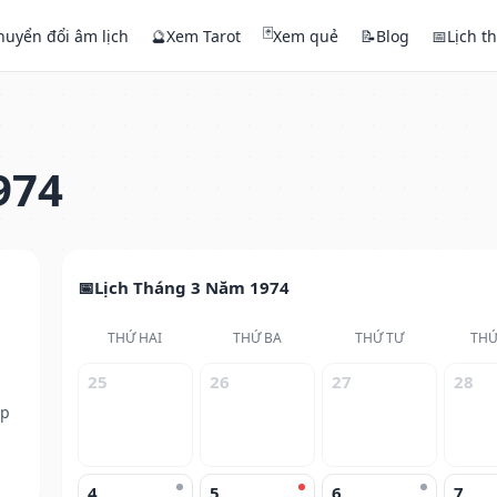
🃏
huyển đổi âm lịch
🔮
Xem Tarot
Xem quẻ
📝
Blog
📅
Lịch t
974
Lịch Tháng 3 Năm 1974
THỨ HAI
THỨ BA
THỨ TƯ
THỨ
25
26
27
28
ếp
4
5
6
7