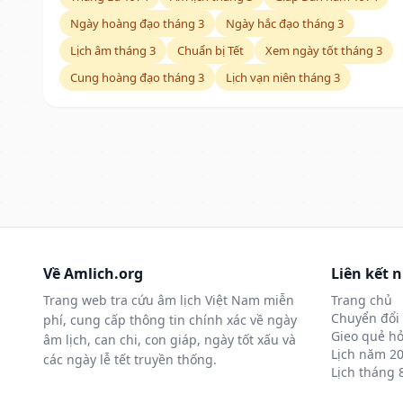
Ngày hoàng đạo tháng 3
Ngày hắc đạo tháng 3
Lịch âm tháng 3
Chuẩn bị Tết
Xem ngày tốt tháng 3
Cung hoàng đạo tháng 3
Lịch vạn niên tháng 3
Về Amlich.org
Liên kết 
Trang web tra cứu âm lịch Việt Nam miễn
Trang chủ
Chuyển đổi 
phí, cung cấp thông tin chính xác về ngày
Gieo quẻ hỏ
âm lịch, can chi, con giáp, ngày tốt xấu và
Lịch năm 2
các ngày lễ tết truyền thống.
Lịch tháng 