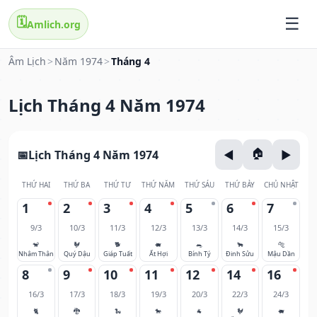
🗓️
Amlich.org
Âm Lịch
>
Năm 1974
>
Tháng 4
Lịch Tháng 4 Năm 1974
Lịch Tháng 4 Năm 1974
THỨ HAI
THỨ BA
THỨ TƯ
THỨ NĂM
THỨ SÁU
THỨ BẢY
CHỦ NHẬT
1
2
3
4
5
6
7
9/3
10/3
11/3
12/3
13/3
14/3
15/3
🐒
🐓
🐕
🐖
🐀
🐂
🐅
Nhâm Thân
Quý Dậu
Giáp Tuất
Ất Hợi
Bính Tý
Đinh Sửu
Mậu Dần
8
9
10
11
12
14
16
16/3
17/3
18/3
19/3
20/3
22/3
24/3
🐈
🐉
🐍
🐎
🐐
🐓
🐖