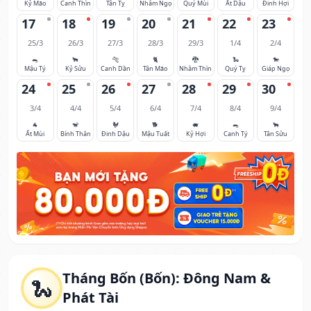
Kỷ Mão
Canh Thìn
Tân Tỵ
Nhâm Ngọ
Quý Mùi
Ất Dậu
Đinh Hợi
17
18
19
20
21
22
23
25/3
26/3
27/3
28/3
29/3
1/4
2/4
🐀
🐂
🐅
🐈
🐉
🐍
🐎
Mậu Tý
Kỷ Sửu
Canh Dần
Tân Mão
Nhâm Thìn
Quý Tỵ
Giáp Ngọ
24
25
26
27
28
29
30
3/4
4/4
5/4
6/4
7/4
8/4
9/4
🐐
🐒
🐓
🐕
🐖
🐀
🐂
Ất Mùi
Bính Thân
Đinh Dậu
Mậu Tuất
Kỷ Hợi
Canh Tý
Tân Sửu
Tháng Bốn (Bốn): Đông Nam &
🐍
Phát Tài