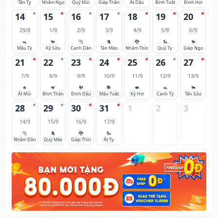
Tân Tỵ
Nhâm Ngọ
Quý Mùi
Giáp Thân
Ất Dậu
Bính Tuất
Đinh Hợi
14
15
16
17
18
19
20
29/8
1/9
2/9
3/9
4/9
5/9
6/9
🐀
🐂
🐅
🐈
🐉
🐍
🐎
Mậu Tý
Kỷ Sửu
Canh Dần
Tân Mão
Nhâm Thìn
Quý Tỵ
Giáp Ngọ
21
22
23
24
25
26
27
7/9
8/9
9/9
10/9
11/9
12/9
13/9
🐐
🐒
🐓
🐕
🐖
🐀
🐂
Ất Mùi
Bính Thân
Đinh Dậu
Mậu Tuất
Kỷ Hợi
Canh Tý
Tân Sửu
28
29
30
31
1
2
3
14/9
15/9
16/9
17/9
🐅
🐈
🐉
🐍
Nhâm Dần
Quý Mão
Giáp Thìn
Ất Tỵ