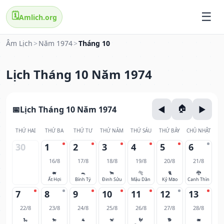
🗓️
Amlich.org
Âm Lịch
>
Năm 1974
>
Tháng 10
Lịch Tháng 10 Năm 1974
Lịch Tháng 10 Năm 1974
THỨ HAI
THỨ BA
THỨ TƯ
THỨ NĂM
THỨ SÁU
THỨ BẢY
CHỦ NHẬT
30
1
2
3
4
5
6
16/8
17/8
18/8
19/8
20/8
21/8
🐖
🐀
🐂
🐅
🐈
🐉
Ất Hợi
Bính Tý
Đinh Sửu
Mậu Dần
Kỷ Mão
Canh Thìn
7
8
9
10
11
12
13
22/8
23/8
24/8
25/8
26/8
27/8
28/8
🐍
🐎
🐐
🐒
🐓
🐕
🐖