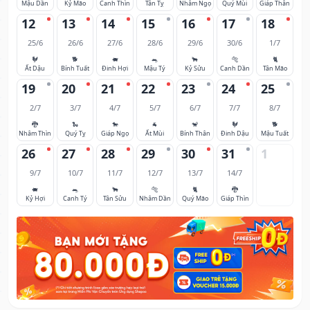
Mậu Dần
Kỷ Mão
Canh Thìn
Tân Tỵ
Nhâm Ngọ
Quý Mùi
Giáp Thân
12
13
14
15
16
17
18
25/6
26/6
27/6
28/6
29/6
30/6
1/7
🐓
🐕
🐖
🐀
🐂
🐅
🐈
Ất Dậu
Bính Tuất
Đinh Hợi
Mậu Tý
Kỷ Sửu
Canh Dần
Tân Mão
19
20
21
22
23
24
25
2/7
3/7
4/7
5/7
6/7
7/7
8/7
🐉
🐍
🐎
🐐
🐒
🐓
🐕
Nhâm Thìn
Quý Tỵ
Giáp Ngọ
Ất Mùi
Bính Thân
Đinh Dậu
Mậu Tuất
26
27
28
29
30
31
1
9/7
10/7
11/7
12/7
13/7
14/7
🐖
🐀
🐂
🐅
🐈
🐉
Kỷ Hợi
Canh Tý
Tân Sửu
Nhâm Dần
Quý Mão
Giáp Thìn