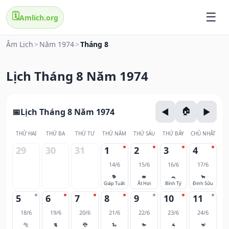
🗓️
Amlich.org
Âm Lịch
>
Năm 1974
>
Tháng 8
Lịch Tháng 8 Năm 1974
Lịch Tháng 8 Năm 1974
THỨ HAI
THỨ BA
THỨ TƯ
THỨ NĂM
THỨ SÁU
THỨ BẢY
CHỦ NHẬT
29
30
31
1
2
3
4
14/6
15/6
16/6
17/6
🐕
🐖
🐀
🐂
Giáp Tuất
Ất Hợi
Bính Tý
Đinh Sửu
5
6
7
8
9
10
11
18/6
19/6
20/6
21/6
22/6
23/6
24/6
🐅
🐈
🐉
🐍
🐎
🐐
🐒