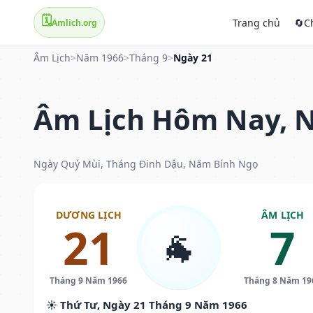
🗓️
Trang chủ
🔄
C
Amlich.org
Âm Lịch
>
Năm 1966
>
Tháng 9
>
Ngày 21
Âm Lịch Hôm Nay, N
Ngày Quý Mùi, Tháng Đinh Dậu, Năm Bính Ngọ
DƯƠNG LỊCH
ÂM LỊCH
21
7
🐐
Tháng 9 Năm 1966
Tháng 8 Năm 19
☀️ Thứ Tư, Ngày 21 Tháng 9 Năm 1966