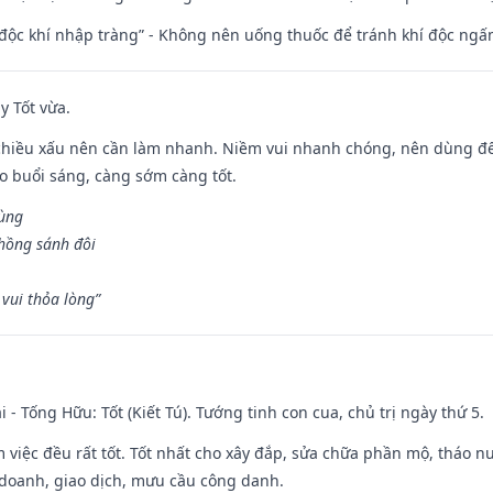
 độc khí nhập tràng” - Không nên uống thuốc để tránh khí độc ngấ
y Tốt vừa.
chiều xấu nên cần làm nhanh. Niềm vui nhanh chóng, nên dùng để 
ào buổi sáng, càng sớm càng tốt.
hùng
hồng sánh đôi
vui thỏa lòng”
i - Tống Hữu: Tốt (Kiết Tú). Tướng tinh con cua, chủ trị ngày thứ 5.
m việc đều rất tốt. Tốt nhất cho xây đắp, sửa chữa phần mộ, tháo nư
 doanh, giao dịch, mưu cầu công danh.