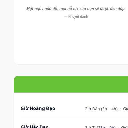
Một ngày nào đó, mọi nỗ lực của bạn sẽ được đền đáp.
— Khuyết danh
Giờ Hoàng Đạo
Giờ Dần (3h – 4h)
;
Gi
Giờ Hắc Đạo
Giờ Tí (23h – 0h)
;
Giờ