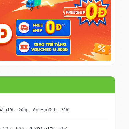
uất (19h – 20h)
;
Giờ Hợi (21h – 22h)
i (13h – 14h)
;
Giờ Dậu (17h – 18h)