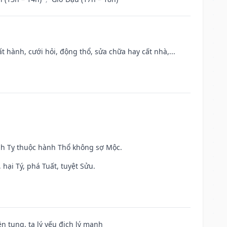
t hành, cưới hỏi, động thổ, sửa chữa hay cất nhà,...
inh Tỵ thuộc hành Thổ không sợ Mộc.
hại Tý, phá Tuất, tuyệt Sửu.
ện tụng, ta lý yếu địch lý mạnh