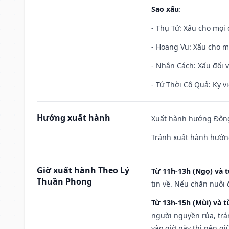
Sao xấu
:
- Thụ Tử: Xấu cho mọi c
- Hoang Vu: Xấu cho m
- Nhân Cách: Xấu đối vớ
- Tứ Thời Cô Quả: Kỵ vi
Hướng xuất hành
Xuất hành hướng Đông 
Tránh xuất hành hướng
Giờ xuất hành Theo Lý
Từ 11h-13h (Ngọ) và t
Thuần Phong
tin về. Nếu chăn nuôi 
Từ 13h-15h (Mùi) và t
người nguyền rủa, trá
vào giờ này thì nên g