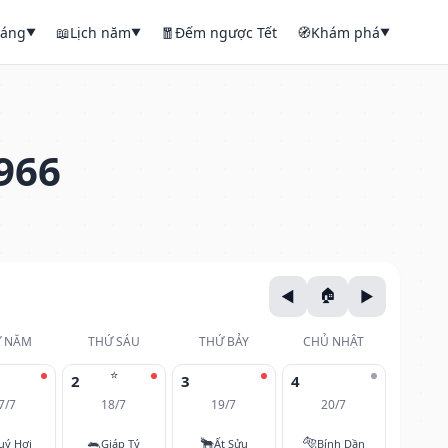
háng
📖
Lịch năm
🧧
Đếm ngược Tết
🧭
Khám phá
▼
▼
▼
966
 NĂM
THỨ SÁU
THỨ BẢY
CHỦ NHẬT
⭐
2
3
4
7/7
18/7
19/7
20/7
🐀
🐂
🐅
uý Hợi
Giáp Tý
Ất Sửu
Bính Dần