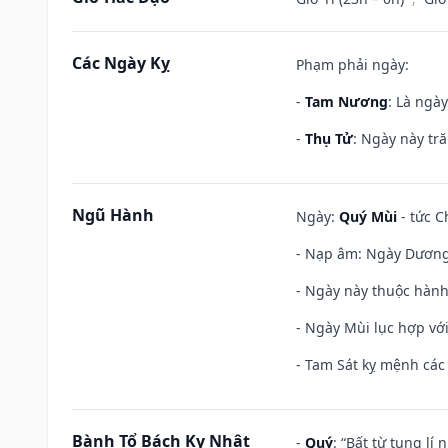
Các Ngày Kỵ
Phạm phải ngày:
-
Tam Nương
: Là ngà
-
Thụ Tử
: Ngày này tr
Ngũ Hành
Ngày:
Quý Mùi
- tức C
- Nạp âm: Ngày Dương 
- Ngày này thuộc hành
- Ngày Mùi lục hợp vớ
- Tam Sát kỵ mệnh các 
Bành Tổ Bách Kỵ Nhật
-
Quý
: “Bất từ tụng lí