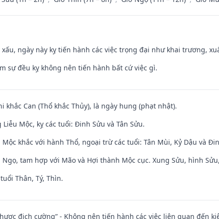
y xấu, ngày này kỵ tiến hành các việc trọng đại như khai trương, xuấ
ăm sự đều kỵ không nên tiến hành bất cứ việc gì.
hi khắc Can (Thổ khắc Thủy), là ngày hung (phạt nhật).
Liễu Mộc, kỵ các tuổi: Đinh Sửu và Tân Sửu.
 Mộc khắc với hành Thổ, ngoại trừ các tuổi: Tân Mùi, Kỷ Dậu và Đ
i Ngọ, tam hợp với Mão và Hợi thành Mộc cục. Xung Sửu, hình Sửu, 
tuổi Thân, Tý, Thìn.
 nhược địch cường” - Không nên tiến hành các việc liên quan đến ki