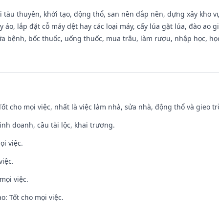
đi tàu thuyền, khởi tạo, động thổ, san nền đắp nền, dựng xây kho
 áo, lắp đặt cỗ máy dệt hay các loại máy, cấy lúa gặt lúa, đào ao 
a bệnh, bốc thuốc, uống thuốc, mua trâu, làm rượu, nhập học, học 
 Tốt cho mọi việc, nhất là việc làm nhà, sửa nhà, động thổ và gieo tr
 kinh doanh, cầu tài lộc, khai trương.
ọi việc.
việc.
mọi việc.
: Tốt cho mọi việc.