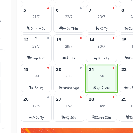
5
6
7
8
21/7
22/7
23/7
2
ọ
🐈
🐉
🐍
🐎
Đinh Mão
Mậu Thìn
Kỷ Tỵ
Ca
,
⭐
12
13
14
15
28/7
29/7
30/7
🐕
🐖
🐀
🐂
Giáp Tuất
Ất Hợi
Bính Tý
Đi
19
20
21
22
5/8
6/8
7/8
🐍
🐎
🐐
🐒
Tân Tỵ
Nhâm Ngọ
Quý Mùi
Gi
26
27
28
29
12/8
13/8
14/8
1
🐀
🐂
🐅
🐈
Mậu Tý
Kỷ Sửu
Canh Dần
T