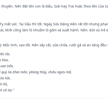
 đi thuyền. Nên đặt tên con là Đẩu, Giải hay Trại hoặc theo tên của
 Tỵ mất sức. Tại Dậu thì tốt. Ngày Sửu Đăng Viên rất tốt nhưng ph
 tài, khởi công làm lò nhuộm lò gốm và xuất hành. Nên: dứt vú trẻ e
: Mộc tinh, sao tốt. Nên xây cất, sửa chữa, cưới gả và an táng đều 
iêu tài,
 thai,
 vạn tiến,
ú quý lai.Khai môn, phóng thủy, chiêu ngưu mã,
òa hài,
ến hộ,
h vô tai.”