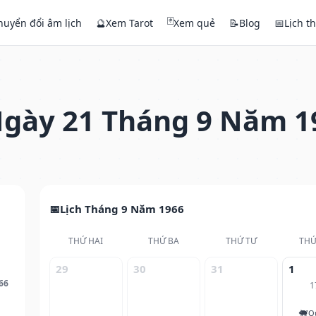
🃏
huyển đổi âm lịch
🔮
Xem Tarot
Xem quẻ
📝
Blog
📅
Lịch t
gày 21 Tháng 9 Năm 1
Lịch Tháng 9 Năm 1966
THỨ HAI
THỨ BA
THỨ TƯ
THỨ
29
30
31
1
66
1
🐖
Q