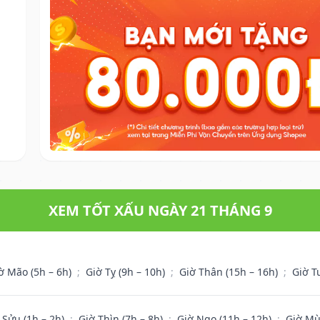
XEM TỐT XẤU NGÀY 21 THÁNG 9
ờ Mão (5h – 6h)
;
Giờ Tỵ (9h – 10h)
;
Giờ Thân (15h – 16h)
;
Giờ T
 Sửu (1h – 2h)
;
Giờ Thìn (7h – 8h)
;
Giờ Ngọ (11h – 12h)
;
Giờ Mù