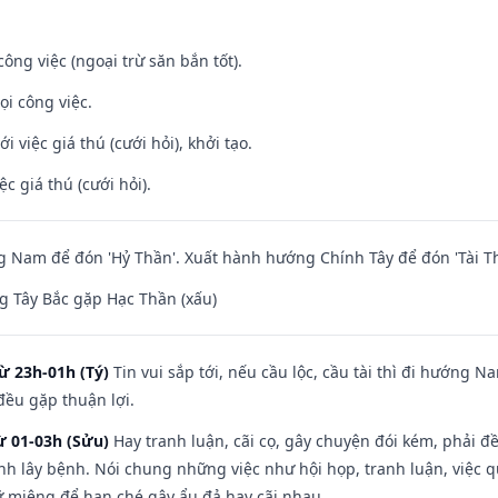
ông việc (ngoại trừ săn bắn tốt).
ọi công việc.
i việc giá thú (cưới hỏi), khởi tạo.
ệc giá thú (cưới hỏi).
Nam để đón 'Hỷ Thần'. Xuất hành hướng Chính Tây để đón 'Tài Th
 Tây Bắc gặp Hạc Thần (xấu)
ừ 23h-01h (Tý)
Tin vui sắp tới, nếu cầu lộc, cầu tài thì đi hướng 
đều gặp thuận lợi.
ừ 01-03h (Sửu)
Hay tranh luận, cãi cọ, gây chuyện đói kém, phải đ
nh lây bệnh. Nói chung những việc như hội họp, tranh luận, việc q
iữ miệng để hạn ché gây ẩu đả hay cãi nhau.