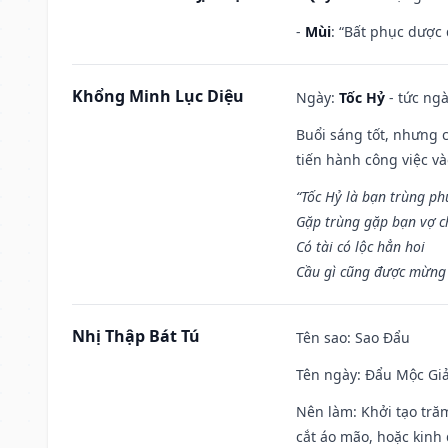
-
Mùi
: “Bất phục dược
Khổng Minh Lục Diệu
Ngày:
Tốc Hỷ
- tức ngà
Buổi sáng tốt, nhưng 
tiến hành công việc v
“Tốc Hỷ là bạn trùng p
Gặp trùng gặp bạn vợ c
Có tài có lộc hẳn hoi
Cầu gì cũng được mừng 
Nhị Thập Bát Tú
Tên sao
: Sao Đẩu
Tên ngày
: Đẩu Mộc Giả
Nên làm
: Khởi tạo tră
cắt áo mão, hoặc kinh