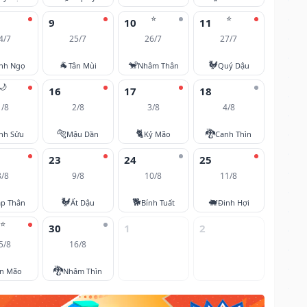
⭐
⭐
9
10
11
4/7
25/7
26/7
27/7
🐐
🐒
🐓
nh Ngọ
Tân Mùi
Nhâm Thân
Quý Dậu
🌙
16
17
18
1/8
2/8
3/8
4/8
🐅
🐈
🐉
nh Sửu
Mậu Dần
Kỷ Mão
Canh Thìn
23
24
25
8/8
9/8
10/8
11/8
🐓
🐕
🐖
áp Thân
Ất Dậu
Bính Tuất
Đinh Hợi
⭐
30
1
2
5/8
16/8
🐉
ân Mão
Nhâm Thìn