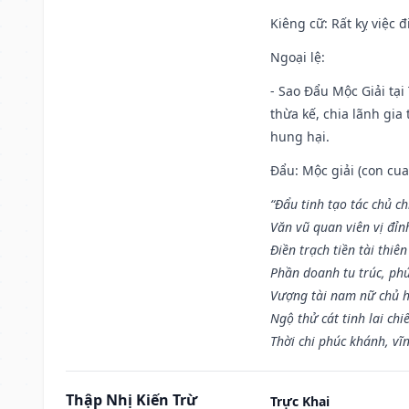
Kiêng cữ
: Rất kỵ việc
Ngoại lệ
:
- Sao Đẩu Mộc Giải tại
thừa kế, chia lãnh gia
hung hại.
Đẩu: Mộc giải (con cua)
“Đẩu tinh tạo tác chủ ch
Văn vũ quan viên vị đỉnh
Điền trạch tiền tài thiên
Phần doanh tu trúc, ph
Vượng tài nam nữ chủ h
Ngộ thử cát tinh lai chi
Thời chi phúc khánh, vĩn
Thập Nhị Kiến Trừ
Trực Khai