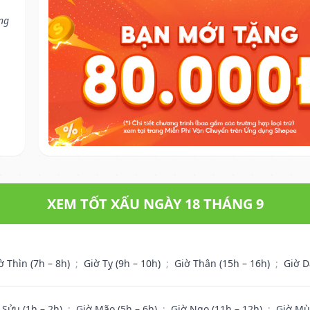
ũng
XEM TỐT XẤU NGÀY 18 THÁNG 9
ờ Thìn (7h – 8h)
;
Giờ Tỵ (9h – 10h)
;
Giờ Thân (15h – 16h)
;
Giờ D
 Sửu (1h – 2h)
;
Giờ Mão (5h – 6h)
;
Giờ Ngọ (11h – 12h)
;
Giờ Mù