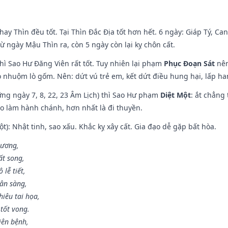
hay Thìn đều tốt. Tại Thìn Đắc Địa tốt hơn hết. 6 ngày: Giáp Tý, C
ừ ngày Mậu Thìn ra, còn 5 ngày còn lại kỵ chôn cất.
hì Sao Hư Đăng Viên rất tốt. Tuy nhiên lại phạm
Phục Đoạn Sát
nên
 nhuộm lò gốm. Nên: dứt vú trẻ em, kết dứt điều hung hại, lấp han
ng ngày 7, 8, 22, 23 Âm Lịch) thì Sao Hư phạm
Diệt Một
: ắt chẳng
ào làm hành chánh, hơn nhất là đi thuyền.
t): Nhật tinh, sao xấu. Khắc kỵ xây cất. Gia đạo dễ gặp bất hòa.
 ương,
t song,
lễ tiết,
hân sàng,
iêu tai họa,
tốt vong.
iên bệnh,