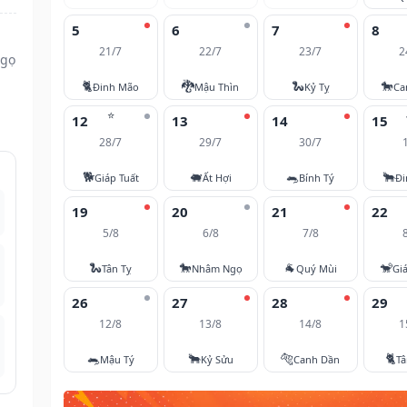
5
6
7
8
21/7
22/7
23/7
2
Ngọ
🐈
🐉
🐍
🐎
Đinh Mão
Mậu Thìn
Kỷ Tỵ
Ca
⭐
12
13
14
15
28/7
29/7
30/7
🐕
🐖
🐀
🐂
Giáp Tuất
Ất Hợi
Bính Tý
Đi
19
20
21
22
5/8
6/8
7/8
🐍
🐎
🐐
🐒
Tân Tỵ
Nhâm Ngọ
Quý Mùi
Gi
26
27
28
29
12/8
13/8
14/8
1
🐀
🐂
🐅
🐈
Mậu Tý
Kỷ Sửu
Canh Dần
T