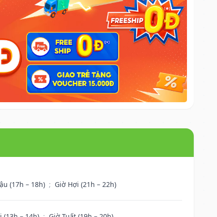
ậu (17h – 18h)
;
Giờ Hợi (21h – 22h)
i (13h – 14h)
;
Giờ Tuất (19h – 20h)