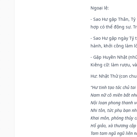
Ngoại lệ
:
- Sao Hư gặp Thân, Tý 
hợp có thể động sự. Tr
- Sao Hư gặp ngày Tý t
hành, khởi công làm lò
- Gặp Huyền Nhật (nhữ
Kiêng cữ: làm rượu, v
Hư: Nhật Thử (con chuộ
“Hư tinh tạo tác chủ tai
Nam nữ cô miên bất nhấ
Nội loạn phong thanh vô 
Nhi tôn, tức phụ bạn n
Khai môn, phóng thủy ch
Hổ giảo, xà thương cập 
Tam tam ngũ ngũ liên n