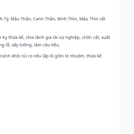
anh Tý, Mậu Thân, Canh Thân, Bính Thìn, Mậu Thìn rất
 Kỵ thừa kế, chia lãnh gia tài sự nghiệp, chôn cất, xuất
g lỗ, xây tường, làm cầu tiêu.
 tránh khỏi rủi ro nếu lập lò gốm lò nhuộm, thừa kế.