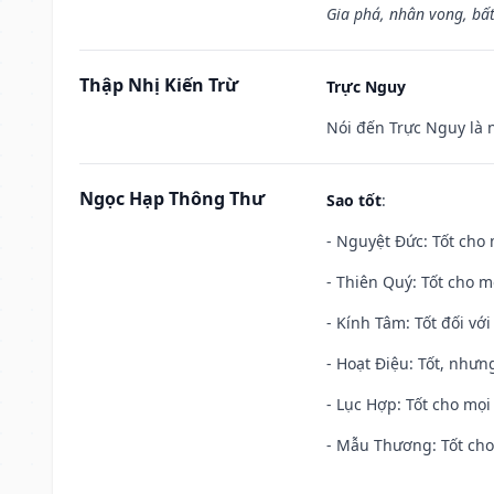
Gia phá, nhân vong, bấ
Thập Nhị Kiến Trừ
Trực Nguy
Nói đến Trực Nguy là 
Ngọc Hạp Thông Thư
Sao tốt
:
- Nguyệt Đức: Tốt cho 
- Thiên Quý: Tốt cho mọ
- Kính Tâm: Tốt đối với 
- Hoạt Điệu: Tốt, nhưn
- Lục Hợp: Tốt cho mọi 
- Mẫu Thương: Tốt cho 