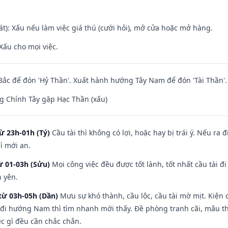
t): Xấu nếu làm việc giá thú (cưới hỏi), mở cửa hoặc mở hàng.
Xấu cho mọi việc.
ắc để đón 'Hỷ Thần'. Xuất hành hướng Tây Nam để đón 'Tài Thần'.
g Chính Tây gặp Hạc Thần (xấu)
ừ 23h-01h (Tý)
Cầu tài thì không có lợi, hoặc hay bị trái ý. Nếu ra 
ì mới an.
ừ 01-03h (Sửu)
Mọi công việc đều được tốt lành, tốt nhất cầu tài
h yên.
từ 03h-05h (Dần)
Mưu sự khó thành, cầu lộc, cầu tài mờ mịt. Kiện c
 đi hướng Nam thì tìm nhanh mới thấy. Đề phòng tranh cãi, mâu t
ệc gì đều cần chắc chắn.