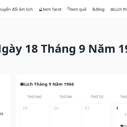
🃏
huyển đổi âm lịch
🔮
Xem Tarot
Xem quẻ
📝
Blog
📅
Lịch t
gày 18 Tháng 9 Năm 1
Lịch Tháng 9 Năm 1966
THỨ HAI
THỨ BA
THỨ TƯ
THỨ
29
30
31
1
66
1
🐖
Q