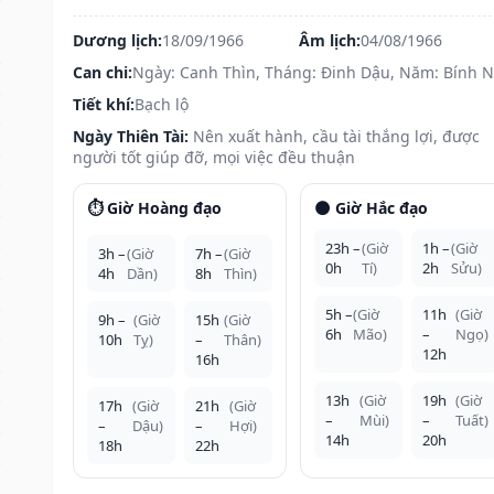
Dương lịch:
18/09/1966
Âm lịch:
04/08/1966
Can chi:
Ngày: Canh Thìn, Tháng: Đinh Dậu, Năm: Bính 
Tiết khí:
Bạch lộ
Ngày Thiên Tài:
Nên xuất hành, cầu tài thắng lợi, được
người tốt giúp đỡ, mọi việc đều thuận
⏱️ Giờ Hoàng đạo
🌑 Giờ Hắc đạo
23h –
(Giờ
1h –
(Giờ
3h –
(Giờ
7h –
(Giờ
0h
Tí)
2h
Sửu)
4h
Dần)
8h
Thìn)
5h –
(Giờ
11h
(Giờ
9h –
(Giờ
15h
(Giờ
6h
Mão)
–
Ngọ)
10h
Tỵ)
–
Thân)
12h
16h
13h
(Giờ
19h
(Giờ
17h
(Giờ
21h
(Giờ
–
Mùi)
–
Tuất)
–
Dậu)
–
Hợi)
14h
20h
18h
22h