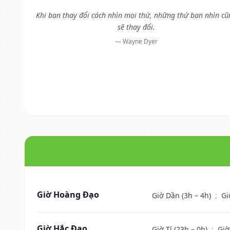
Khi bạn thay đổi cách nhìn mọi thứ, những thứ bạn nhìn c
sẽ thay đổi.
— Wayne Dyer
Giờ Hoàng Đạo
Giờ Dần (3h – 4h)
;
Gi
Giờ Hắc Đạo
Giờ Tí (23h – 0h)
;
Giờ