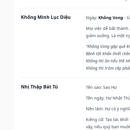
Khổng Minh Lục Diệu
Ngày:
Không Vong
- t
Mọi việc dễ bất thành. 
giảm xuống. Là một ng
“Không Vong gặp quẻ k
Bệnh tật khẩn thiết chẳ
Không thì ôn tiểu thê nh
Không thì trộm cắp phân
Nhị Thập Bát Tú
Tên sao
: Sao Hư
Tên ngày
: Hư Nhật Thử
Nên làm
: Hư có ý ngh
Kiêng cữ
: Tạo tác khở
vậy, nếu quý bạn muốn 