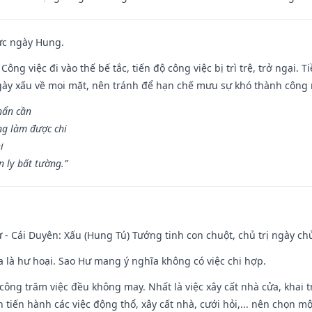
ức ngày Hung.
Công việc đi vào thế bế tắc, tiến độ công việc bị trì trệ, trở ngại. 
ày xấu về mọi mặt, nên tránh để hạn chế mưu sự khó thành công 
hẩn cần
ng làm được chi
i
 ly bất tường.”
 - Cái Duyên: Xấu (Hung Tú) Tướng tinh con chuột, chủ trị ngày ch
ĩa là hư hoại. Sao Hư mang ý nghĩa không có việc chi hợp.
i công trăm việc đều không may. Nhất là việc xây cất nhà cửa, khai 
tiến hành các việc động thổ, xây cất nhà, cưới hỏi,... nên chọn mộ