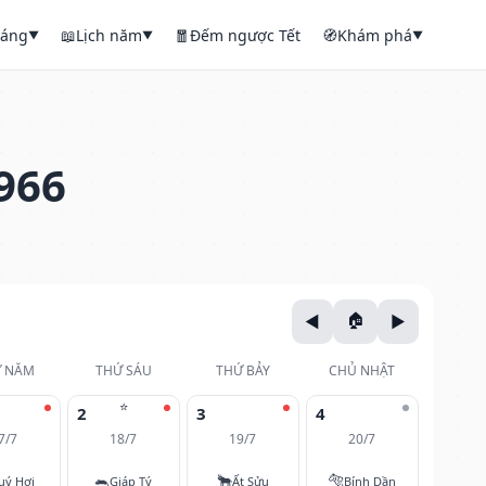
háng
📖
Lịch năm
🧧
Đếm ngược Tết
🧭
Khám phá
▼
▼
▼
966
 NĂM
THỨ SÁU
THỨ BẢY
CHỦ NHẬT
⭐
2
3
4
7/7
18/7
19/7
20/7
🐀
🐂
🐅
uý Hợi
Giáp Tý
Ất Sửu
Bính Dần