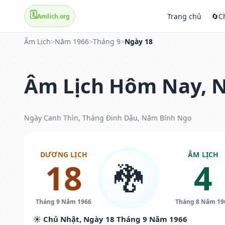
🗓️
Trang chủ
🔄
C
Amlich.org
Âm Lịch
>
Năm 1966
>
Tháng 9
>
Ngày 18
Âm Lịch Hôm Nay, N
Ngày Canh Thìn, Tháng Đinh Dậu, Năm Bính Ngọ
DƯƠNG LỊCH
ÂM LỊCH
18
4
🐉
Tháng 9 Năm 1966
Tháng 8 Năm 19
☀️ Chủ Nhật, Ngày 18 Tháng 9 Năm 1966