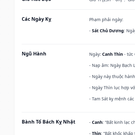
Các Ngày Kỵ
Phạm phải ngày:
-
Sát Chủ Dương
: Ngà
Ngũ Hành
Ngày:
Canh Thìn
- tức 
- Nạp âm: Ngày Bạch Lạ
- Ngày này thuộc hành
- Ngày Thìn lục hợp vớ
- Tam Sát kỵ mệnh các 
Bành Tổ Bách Kỵ Nhật
-
Canh
: “Bất kinh lạc
-
Thìn
: “Bất khốc khấp