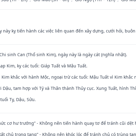
y này kỵ tiến hành các việc liên quan đến xây dựng, cưới hỏi, buô
Chi sinh Can (Thổ sinh Kim), ngày này là ngày cát (nghĩa nhật).
p Kim, kỵ các tuổi: Giáp Tuất và Mậu Tuất.
 Kim khắc với hành Mộc, ngoại trừ các tuổi: Mậu Tuất vì Kim khắc 
i Dậu, tam hợp với Tý và Thân thành Thủy cục. Xung Tuất, hình Thì
tuổi Tỵ, Dậu, Sửu.
 chức cơ hư trướng” - Không nên tiến hành quay tơ để tránh cũi dệt
 tất chủ trọng tang” - Không nên khóc lóc để tránh chủ có trùng ta