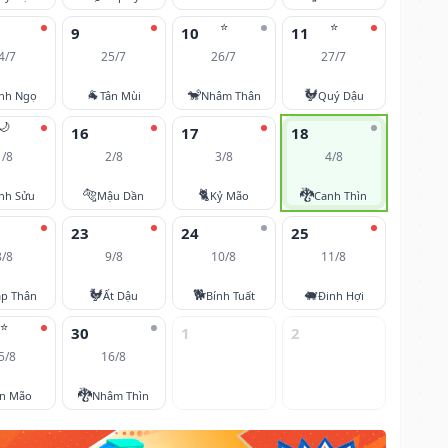
⭐
⭐
9
10
11
4/7
25/7
26/7
27/7
🐐
🐒
🐓
nh Ngọ
Tân Mùi
Nhâm Thân
Quý Dậu
🌙
16
17
18
1/8
2/8
3/8
4/8
🐅
🐈
🐉
nh Sửu
Mậu Dần
Kỷ Mão
Canh Thìn
23
24
25
8/8
9/8
10/8
11/8
🐓
🐕
🐖
áp Thân
Ất Dậu
Bính Tuất
Đinh Hợi
⭐
30
1
2
5/8
16/8
🐉
ân Mão
Nhâm Thìn