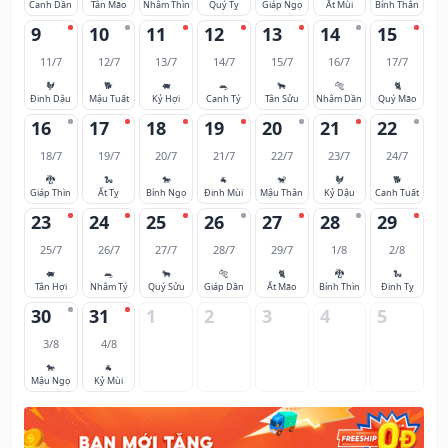
Canh Dần
Tân Mão
Nhâm Thìn
Quý Tỵ
Giáp Ngọ
Ất Mùi
Bính Thân
9
10
11
12
13
14
15
11/7
12/7
13/7
14/7
15/7
16/7
17/7
🐓
🐕
🐖
🐀
🐂
🐅
🐈
Đinh Dậu
Mậu Tuất
Kỷ Hợi
Canh Tý
Tân Sửu
Nhâm Dần
Quý Mão
16
17
18
19
20
21
22
18/7
19/7
20/7
21/7
22/7
23/7
24/7
🐉
🐍
🐎
🐐
🐒
🐓
🐕
Giáp Thìn
Ất Tỵ
Bính Ngọ
Đinh Mùi
Mậu Thân
Kỷ Dậu
Canh Tuất
23
24
25
26
27
28
29
25/7
26/7
27/7
28/7
29/7
1/8
2/8
🐖
🐀
🐂
🐅
🐈
🐉
🐍
Tân Hợi
Nhâm Tý
Quý Sửu
Giáp Dần
Ất Mão
Bính Thìn
Đinh Tỵ
30
31
1
2
3
4
5
3/8
4/8
🐎
🐐
Mậu Ngọ
Kỷ Mùi