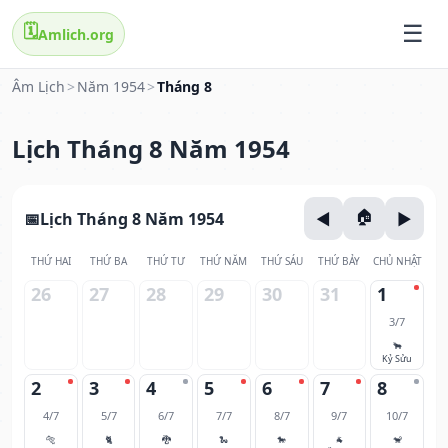
🗓️
Amlich.org
Âm Lịch
>
Năm 1954
>
Tháng 8
Lịch Tháng 8 Năm 1954
Lịch Tháng 8 Năm 1954
THỨ HAI
THỨ BA
THỨ TƯ
THỨ NĂM
THỨ SÁU
THỨ BẢY
CHỦ NHẬT
26
27
28
29
30
31
1
3/7
🐂
Kỷ Sửu
2
3
4
5
6
7
8
4/7
5/7
6/7
7/7
8/7
9/7
10/7
🐅
🐈
🐉
🐍
🐎
🐐
🐒