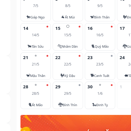
7/5
8/5
9/5
1
🐎
🐐
🐒
🐓
Giáp Ngọ
Ất Mùi
Bính Thân
Đi
🌕
14
15
16
17
14/5
15/5
16/5
1
🐂
🐅
🐈
🐉
Tân Sửu
Nhâm Dần
Quý Mão
Gi
⭐
21
22
23
24
21/5
22/5
23/5
2
🐒
🐓
🐕
🐖
Mậu Thân
Kỷ Dậu
Canh Tuất
T
⭐
⭐
28
29
30
1
28/5
29/5
1/6
🐈
🐉
🐍
Ất Mão
Bính Thìn
Đinh Tỵ