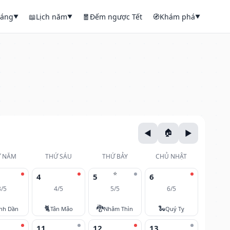
háng
📖
Lịch năm
🧧
Đếm ngược Tết
🧭
Khám phá
▼
▼
▼
 NĂM
THỨ SÁU
THỨ BẢY
CHỦ NHẬT
⭐
4
5
6
3/5
4/5
5/5
6/5
🐈
🐉
🐍
nh Dần
Tân Mão
Nhâm Thìn
Quý Tỵ
11
12
13