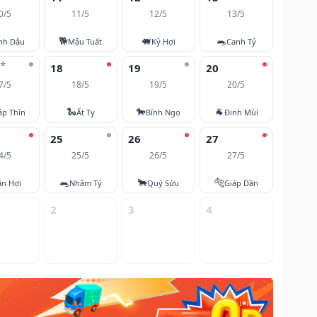
0/5
11/5
12/5
13/5
🐕
🐖
🐀
nh Dậu
Mậu Tuất
Kỷ Hợi
Canh Tý
⭐
18
19
20
7/5
18/5
19/5
20/5
🐍
🐎
🐐
áp Thìn
Ất Tỵ
Bính Ngọ
Đinh Mùi
25
26
27
4/5
25/5
26/5
27/5
🐀
🐂
🐅
ân Hợi
Nhâm Tý
Quý Sửu
Giáp Dần
2
3
4