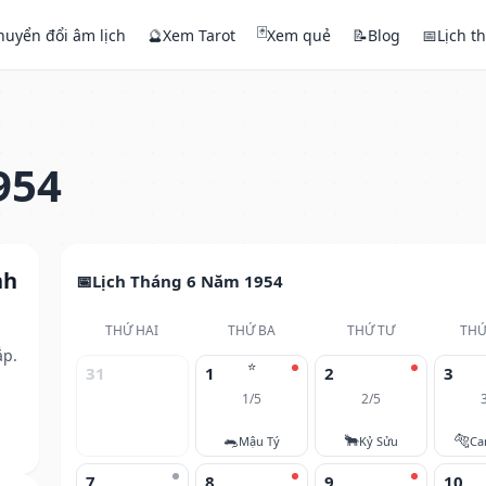
🃏
huyển đổi âm lịch
🔮
Xem Tarot
Xem quẻ
📝
Blog
📅
Lịch t
954
nh
Lịch Tháng 6 Năm 1954
THỨ HAI
THỨ BA
THỨ TƯ
THỨ
ắp.
⭐
31
1
2
3
1/5
2/5
🐀
🐂
🐅
Mậu Tý
Kỷ Sửu
Ca
7
8
9
10