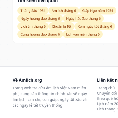
Tìm kiếm liên quan
Tháng Sáu 1954
Âm lịch tháng 6
Giáp Ngọ năm 1954
Ngày hoàng đạo tháng 6
Ngày hắc đạo tháng 6
Lịch âm tháng 6
Chuẩn bị Tết
Xem ngày tốt tháng 6
Cung hoàng đạo tháng 6
Lịch vạn niên tháng 6
Về Amlich.org
Liên kết 
Trang web tra cứu âm lịch Việt Nam miễn
Trang chủ
Chuyển đổi 
phí, cung cấp thông tin chính xác về ngày
Gieo quẻ hỏ
âm lịch, can chi, con giáp, ngày tốt xấu và
Lịch năm 2
các ngày lễ tết truyền thống.
Lịch tháng 