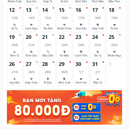
Nhâm Tuất
Quý Hợi
Giáp Tý
Ất Sửu
Bính Dần
Đinh Mão
Mậu Thìn
12
13
14
15
16
17
18
13/6
14/6
15/6
16/6
17/6
18/6
19/6
🐍
🐎
🐐
🐒
🐓
🐕
🐖
Kỷ Tỵ
Canh Ngọ
Tân Mùi
Nhâm Thân
Quý Dậu
Giáp Tuất
Ất Hợi
19
20
21
22
23
24
25
20/6
21/6
22/6
23/6
24/6
25/6
26/6
🐀
🐂
🐅
🐈
🐉
🐍
🐎
Bính Tý
Đinh Sửu
Mậu Dần
Kỷ Mão
Canh Thìn
Tân Tỵ
Nhâm Ngọ
26
27
28
29
30
31
1
27/6
28/6
29/6
30/6
1/7
2/7
🐐
🐒
🐓
🐕
🐖
🐀
Quý Mùi
Giáp Thân
Ất Dậu
Bính Tuất
Đinh Hợi
Mậu Tý