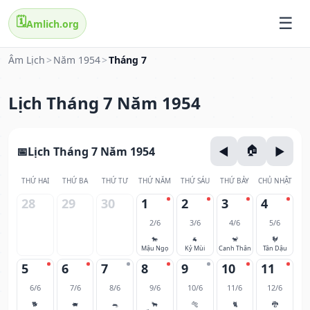
🗓️
Amlich.org
Âm Lịch
>
Năm 1954
>
Tháng 7
Lịch Tháng 7 Năm 1954
Lịch Tháng 7 Năm 1954
THỨ HAI
THỨ BA
THỨ TƯ
THỨ NĂM
THỨ SÁU
THỨ BẢY
CHỦ NHẬT
28
29
30
1
2
3
4
2/6
3/6
4/6
5/6
🐎
🐐
🐒
🐓
Mậu Ngọ
Kỷ Mùi
Canh Thân
Tân Dậu
5
6
7
8
9
10
11
6/6
7/6
8/6
9/6
10/6
11/6
12/6
🐕
🐖
🐀
🐂
🐅
🐈
🐉