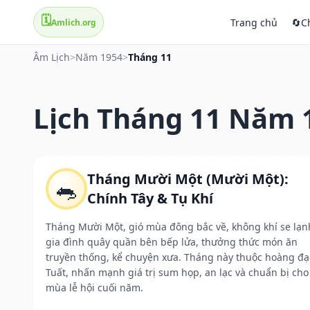
🗓️
Trang chủ
🔄
C
Amlich.org
Âm Lịch
>
Năm 1954
>
Tháng 11
Lịch Tháng 11 Năm 
Tháng Mười Một (Mười Một):
🐀
Chính Tây & Tụ Khí
Tháng Mười Một, gió mùa đông bắc về, không khí se lạn
gia đình quây quần bên bếp lửa, thưởng thức món ăn
truyền thống, kể chuyện xưa. Tháng này thuộc hoàng đạ
Tuất, nhấn mạnh giá trị sum họp, an lạc và chuẩn bị cho
mùa lễ hội cuối năm.