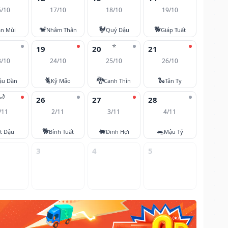
6/10
17/10
18/10
19/10
🐒
🐓
🐕
ân Mùi
Nhâm Thân
Quý Dậu
Giáp Tuất
⭐
19
20
21
3/10
24/10
25/10
26/10
🐈
🐉
🐍
ậu Dần
Kỷ Mão
Canh Thìn
Tân Tỵ
🌙
26
27
28
/11
2/11
3/11
4/11
🐕
🐖
🐀
t Dậu
Bính Tuất
Đinh Hợi
Mậu Tý
3
4
5