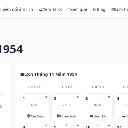
🃏
huyển đổi âm lịch
🔮
Xem Tarot
Xem quẻ
📝
Blog
📅
Lịch t
1954
Lịch Tháng 11 Năm 1954
THỨ HAI
THỨ BA
THỨ TƯ
THỨ
h,
1
2
3
4
6/10
7/10
8/10
9
o
🐓
🐕
🐖
🐀
Tân Dậu
Nhâm Tuất
Quý Hợi
G
⭐
⭐
8
9
10
11