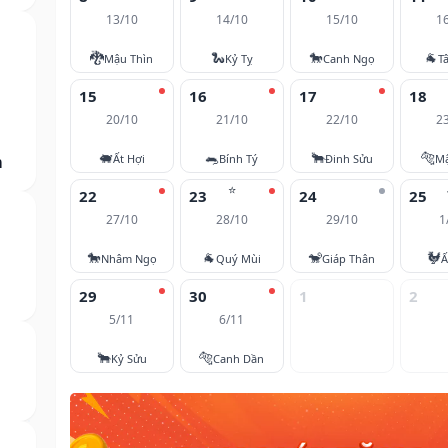
13/10
14/10
15/10
1
🐉
🐍
🐎
🐐
Mậu Thìn
Kỷ Tỵ
Canh Ngọ
T
15
16
17
18
20/10
21/10
22/10
2
🐖
🐀
🐂
🐅
m
Ất Hợi
Bính Tý
Đinh Sửu
M
⭐
22
23
24
25
27/10
28/10
29/10
1
🐎
🐐
🐒
🐓
Nhâm Ngọ
Quý Mùi
Giáp Thân
Ấ
29
30
1
2
5/11
6/11
🐂
🐅
Kỷ Sửu
Canh Dần