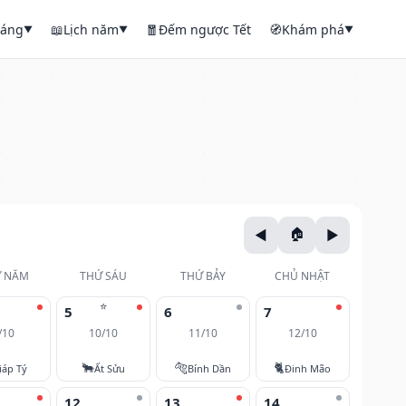
háng
📖
Lịch năm
🧧
Đếm ngược Tết
🧭
Khám phá
▼
▼
▼
 NĂM
THỨ SÁU
THỨ BẢY
CHỦ NHẬT
⭐
5
6
7
/10
10/10
11/10
12/10
🐂
🐅
🐈
iáp Tý
Ất Sửu
Bính Dần
Đinh Mão
12
13
14