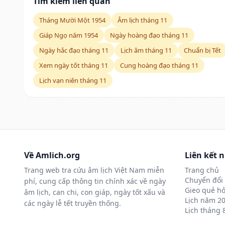
Tìm kiếm liên quan
Tháng Mười Một 1954
Âm lịch tháng 11
Giáp Ngọ năm 1954
Ngày hoàng đạo tháng 11
Ngày hắc đạo tháng 11
Lịch âm tháng 11
Chuẩn bị Tết
Xem ngày tốt tháng 11
Cung hoàng đạo tháng 11
Lịch vạn niên tháng 11
Về Amlich.org
Liên kết 
Trang web tra cứu âm lịch Việt Nam miễn
Trang chủ
Chuyển đổi 
phí, cung cấp thông tin chính xác về ngày
Gieo quẻ hỏ
âm lịch, can chi, con giáp, ngày tốt xấu và
Lịch năm 2
các ngày lễ tết truyền thống.
Lịch tháng 