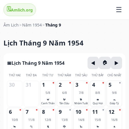
🗓️
Amlich.org
Âm Lịch
>
Năm 1954
>
Tháng 9
Lịch Tháng 9 Năm 1954
Lịch Tháng 9 Năm 1954
THỨ HAI
THỨ BA
THỨ TƯ
THỨ NĂM
THỨ SÁU
THỨ BẢY
CHỦ NHẬT
30
31
1
2
3
4
5
5/8
6/8
7/8
8/8
9/8
🐒
🐓
🐕
🐖
🐀
Canh Thân
Tân Dậu
Nhâm Tuất
Quý Hợi
Giáp Tý
6
7
8
9
10
11
12
10/8
11/8
12/8
13/8
14/8
15/8
16/8
🐂
🐅
🐈
🐉
🐍
🐎
🐐