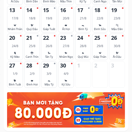
Ất Sửu
Bính Dần
Đinh Mão
Mậu Thìn
Kỷ Tỵ
Canh Ngọ
Tân Mùi
13
14
15
16
17
18
19
17/8
18/8
19/8
20/8
21/8
22/8
23/8
🐒
🐓
🐕
🐖
🐀
🐂
🐅
Nhâm Thân
Quý Dậu
Giáp Tuất
Ất Hợi
Bính Tý
Đinh Sửu
Mậu Dần
20
21
22
23
24
25
26
24/8
25/8
26/8
27/8
28/8
29/8
30/8
🐈
🐉
🐍
🐎
🐐
🐒
🐓
Kỷ Mão
Canh Thìn
Tân Tỵ
Nhâm Ngọ
Quý Mùi
Giáp Thân
Ất Dậu
27
28
29
30
1
2
3
1/9
2/9
3/9
4/9
🐕
🐖
🐀
🐂
Bính Tuất
Đinh Hợi
Mậu Tý
Kỷ Sửu