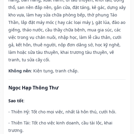
thổ, san nền đắp nền, gắn cửa, đặt táng, kê gác, dựng xây
kho vựa, làm hay sửa chữa phòng bếp, thờ phụng Táo
Thần, lắp đặt máy móc ( hay các loại máy ), gặt lúa, đào ao
giếng, tháo nước, cầu thầy chữa bệnh, mua gia súc, các
việc trong vụ chăn nuôi, nhập học, làm lễ cầu thân, cưới
gả, kết hôn, thuê người, nộp đơn dâng sớ, học kỹ nghệ,
làm hoặc sửa tàu thuyền, khai trương tàu thuyền, vẽ
tranh, tu sửa cây cối.
Không nên
: Kiện tụng, tranh chấp.
Ngọc Hạp Thông Thư
Sao tốt
:
- Thiên Hỷ: Tốt cho mọi việc, nhất là hôn thú, cưới hỏi.
- Thiên Tài: Tốt cho việc kinh doanh, cầu tài lộc, khai
trương.