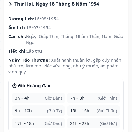
☀️ Thứ Hai, Ngày 16 Tháng 8 Năm 1954
Dương lịch:
16/08/1954
Âm lịch:
18/07/1954
Can chi:
Ngày: Giáp Thìn, Tháng: Nhâm Thân, Năm: Giáp
Ngọ
Tiết khí:
Lập thu
Ngày Hảo Thương:
Xuất hành thuận lợi, gặp qúy nhân
phù trợ, làm mọi việc vừa lòng, như ý muốn, áo phẩm
vinh quy.
⏱️ Giờ Hoàng đạo
3h – 4h
(Giờ Dần)
7h – 8h
(Giờ Thìn)
9h – 10h
(Giờ Tỵ)
15h – 16h
(Giờ Thân)
17h – 18h
(Giờ Dậu)
21h – 22h
(Giờ Hợi)