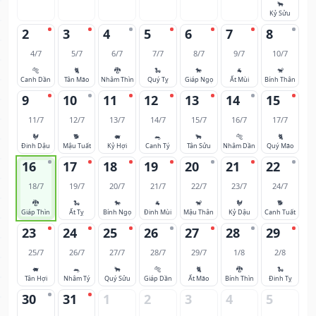
🐂
Kỷ Sửu
2
3
4
5
6
7
8
4/7
5/7
6/7
7/7
8/7
9/7
10/7
🐅
🐈
🐉
🐍
🐎
🐐
🐒
Canh Dần
Tân Mão
Nhâm Thìn
Quý Tỵ
Giáp Ngọ
Ất Mùi
Bính Thân
9
10
11
12
13
14
15
11/7
12/7
13/7
14/7
15/7
16/7
17/7
🐓
🐕
🐖
🐀
🐂
🐅
🐈
Đinh Dậu
Mậu Tuất
Kỷ Hợi
Canh Tý
Tân Sửu
Nhâm Dần
Quý Mão
16
17
18
19
20
21
22
18/7
19/7
20/7
21/7
22/7
23/7
24/7
🐉
🐍
🐎
🐐
🐒
🐓
🐕
Giáp Thìn
Ất Tỵ
Bính Ngọ
Đinh Mùi
Mậu Thân
Kỷ Dậu
Canh Tuất
23
24
25
26
27
28
29
25/7
26/7
27/7
28/7
29/7
1/8
2/8
🐖
🐀
🐂
🐅
🐈
🐉
🐍
Tân Hợi
Nhâm Tý
Quý Sửu
Giáp Dần
Ất Mão
Bính Thìn
Đinh Tỵ
30
31
1
2
3
4
5