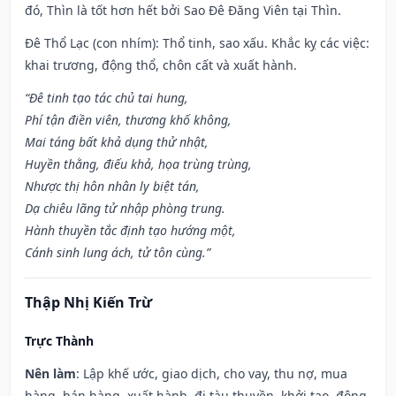
đó, Thìn là tốt hơn hết bởi Sao Đê Đăng Viên tại Thìn.
Đê Thổ Lạc (con nhím): Thổ tinh, sao xấu. Khắc kỵ các việc:
khai trương, động thổ, chôn cất và xuất hành.
“Đê tinh tạo tác chủ tai hung,
Phí tận điền viên, thương khố không,
Mai táng bất khả dụng thử nhật,
Huyền thằng, điếu khả, họa trùng trùng,
Nhược thị hôn nhân ly biệt tán,
Dạ chiêu lãng tử nhập phòng trung.
Hành thuyền tắc định tạo hướng một,
Cánh sinh lung ách, tử tôn cùng.”
Thập Nhị Kiến Trừ
Trực Thành
Nên làm
: Lập khế ước, giao dịch, cho vay, thu nợ, mua
hàng, bán hàng, xuất hành, đi tàu thuyền, khởi tạo, động