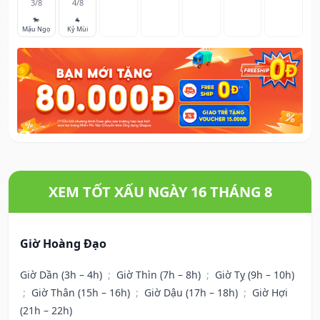
3/8
4/8
🐎
🐐
Mậu Ngọ
Kỷ Mùi
XEM TỐT XẤU NGÀY 16 THÁNG 8
Giờ Hoàng Đạo
Giờ Dần (3h – 4h)
;
Giờ Thìn (7h – 8h)
;
Giờ Tỵ (9h – 10h)
;
Giờ Thân (15h – 16h)
;
Giờ Dậu (17h – 18h)
;
Giờ Hợi
(21h – 22h)