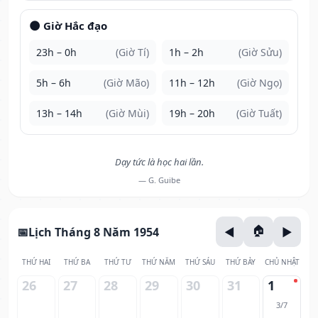
🌑 Giờ Hắc đạo
23h – 0h
(Giờ Tí)
1h – 2h
(Giờ Sửu)
5h – 6h
(Giờ Mão)
11h – 12h
(Giờ Ngọ)
13h – 14h
(Giờ Mùi)
19h – 20h
(Giờ Tuất)
Dạy tức là học hai lần.
— G. Guibe
Lịch Tháng 8 Năm 1954
THỨ HAI
THỨ BA
THỨ TƯ
THỨ NĂM
THỨ SÁU
THỨ BẢY
CHỦ NHẬT
26
27
28
29
30
31
1
3/7