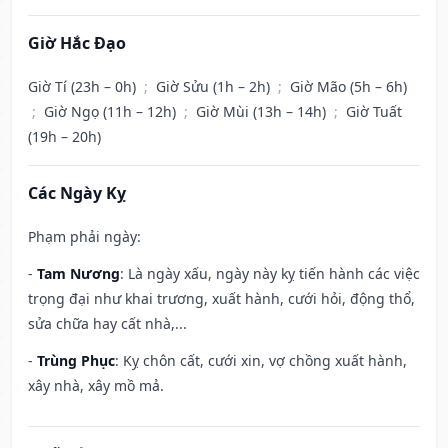
Giờ Hắc Đạo
Giờ Tí (23h – 0h)
;
Giờ Sửu (1h – 2h)
;
Giờ Mão (5h – 6h)
;
Giờ Ngọ (11h – 12h)
;
Giờ Mùi (13h – 14h)
;
Giờ Tuất
(19h – 20h)
Các Ngày Kỵ
Phạm phải ngày:
-
Tam Nương
: Là ngày xấu, ngày này kỵ tiến hành các việc
trọng đại như khai trương, xuất hành, cưới hỏi, động thổ,
sửa chữa hay cất nhà,...
-
Trùng Phục
: Kỵ chôn cất, cưới xin, vợ chồng xuất hành,
xây nhà, xây mồ mả.