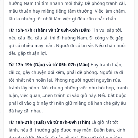
hướng Nam thì tìm nhanh mới thấy. Đề phòng tranh cãi,
mâu thuẫn hay miệng tiếng tầm thường. Việc làm chậm,
lâu la nhưng tốt nhất làm việc gì đều cần chắc chắn.
Từ 15h-17h (Thân) và từ 03h-05h (Dần)
Tin vui sắp tới,
nếu cầu lộc, cầu tài thì đi hướng Nam. Đi công việc gặp
gỡ có nhiều may mắn. Người đi có tin về. Nếu chăn nuôi
đều gặp thuận lợi.
Từ 17h-19h (Dậu) và từ 05h-07h (Mão)
Hay tranh luận,
cãi cọ, gây chuyện đói kém, phải đề phòng. Người ra đi
tốt nhất nên hoãn lại. Phòng người người nguyền rủa,
tránh lây bệnh. Nói chung những việc như hội họp, tranh
luận, việc quan,…nên tránh đi vào giờ này. Nếu bắt buộc
phải đi vào giờ này thì nên giữ miệng để hạn ché gây ẩu
đả hay cãi nhau.
Từ 19h-21h (Tuất) và từ 07h-09h (Thìn)
Là giờ rất tốt
lành, nếu đi thường gặp được may mắn. Buôn bán, kinh
doanh có lời. Người đi sắp về nhà. Phụ nữ có tin mừng.