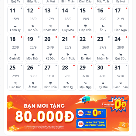
Quý Tỵ
Giáp Ngọ
Ất Mùi
Bính Thân
Đinh Dậu
Mậu Tuất
Kỷ Hợi
11
12
13
14
15
16
17
15/9
16/9
17/9
18/9
19/9
20/9
21/9
🐀
🐂
🐅
🐈
🐉
🐍
🐎
Canh Tý
Tân Sửu
Nhâm Dần
Quý Mão
Giáp Thìn
Ất Tỵ
Bính Ngọ
18
19
20
21
22
23
24
22/9
23/9
24/9
25/9
26/9
27/9
28/9
🐐
🐒
🐓
🐕
🐖
🐀
🐂
Đinh Mùi
Mậu Thân
Kỷ Dậu
Canh Tuất
Tân Hợi
Nhâm Tý
Quý Sửu
25
26
27
28
29
30
31
29/9
30/9
1/10
2/10
3/10
4/10
5/10
🐅
🐈
🐉
🐍
🐎
🐐
🐒
Giáp Dần
Ất Mão
Bính Thìn
Đinh Tỵ
Mậu Ngọ
Kỷ Mùi
Canh Thân