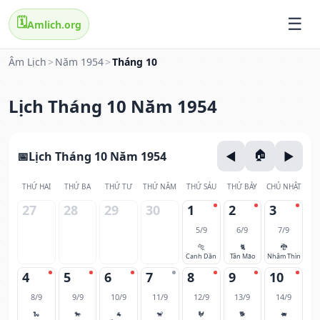
🗓️
Amlich.org
Âm Lịch
>
Năm 1954
>
Tháng 10
Lịch Tháng 10 Năm 1954
Lịch Tháng 10 Năm 1954
THỨ HAI
THỨ BA
THỨ TƯ
THỨ NĂM
THỨ SÁU
THỨ BẢY
CHỦ NHẬT
27
28
29
30
1
2
3
5/9
6/9
7/9
🐅
🐈
🐉
Canh Dần
Tân Mão
Nhâm Thìn
4
5
6
7
8
9
10
8/9
9/9
10/9
11/9
12/9
13/9
14/9
🐍
🐎
🐐
🐒
🐓
🐕
🐖