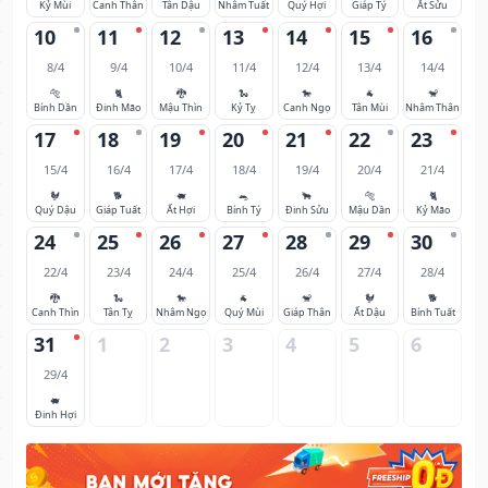
Kỷ Mùi
Canh Thân
Tân Dậu
Nhâm Tuất
Quý Hợi
Giáp Tý
Ất Sửu
10
11
12
13
14
15
16
8/4
9/4
10/4
11/4
12/4
13/4
14/4
🐅
🐈
🐉
🐍
🐎
🐐
🐒
Bính Dần
Đinh Mão
Mậu Thìn
Kỷ Tỵ
Canh Ngọ
Tân Mùi
Nhâm Thân
17
18
19
20
21
22
23
15/4
16/4
17/4
18/4
19/4
20/4
21/4
🐓
🐕
🐖
🐀
🐂
🐅
🐈
Quý Dậu
Giáp Tuất
Ất Hợi
Bính Tý
Đinh Sửu
Mậu Dần
Kỷ Mão
24
25
26
27
28
29
30
22/4
23/4
24/4
25/4
26/4
27/4
28/4
🐉
🐍
🐎
🐐
🐒
🐓
🐕
Canh Thìn
Tân Tỵ
Nhâm Ngọ
Quý Mùi
Giáp Thân
Ất Dậu
Bính Tuất
31
1
2
3
4
5
6
29/4
🐖
Đinh Hợi