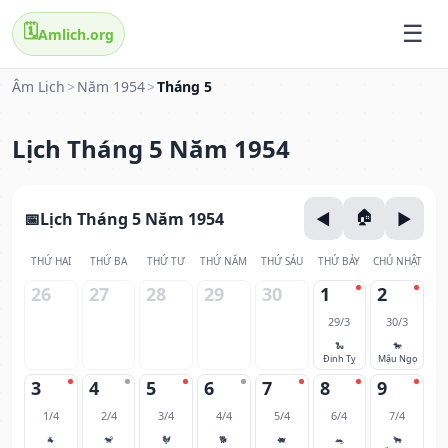
🗓️
Amlich.org
Âm Lịch
>
Năm 1954
>
Tháng 5
Lịch Tháng 5 Năm 1954
Lịch Tháng 5 Năm 1954
THỨ HAI
THỨ BA
THỨ TƯ
THỨ NĂM
THỨ SÁU
THỨ BẢY
CHỦ NHẬT
26
27
28
29
30
1
2
29/3
30/3
🐍
🐎
Đinh Tỵ
Mậu Ngọ
3
4
5
6
7
8
9
1/4
2/4
3/4
4/4
5/4
6/4
7/4
🐐
🐒
🐓
🐕
🐖
🐀
🐂