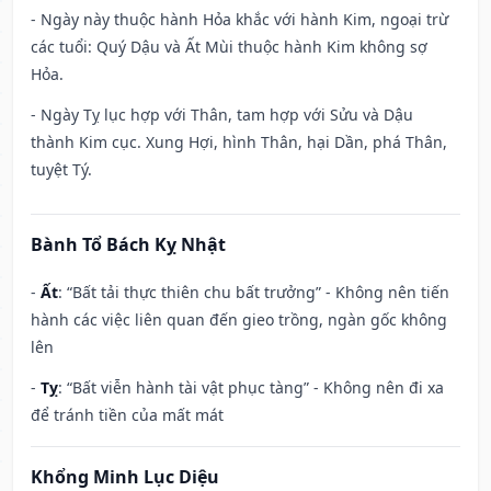
- Ngày này thuộc hành Hỏa khắc với hành Kim, ngoại trừ
các tuổi: Quý Dậu và Ất Mùi thuộc hành Kim không sợ
Hỏa.
- Ngày Tỵ lục hợp với Thân, tam hợp với Sửu và Dậu
thành Kim cục. Xung Hợi, hình Thân, hại Dần, phá Thân,
tuyệt Tý.
Bành Tổ Bách Kỵ Nhật
-
Ất
: “Bất tải thực thiên chu bất trưởng” - Không nên tiến
hành các việc liên quan đến gieo trồng, ngàn gốc không
lên
-
Tỵ
: “Bất viễn hành tài vật phục tàng” - Không nên đi xa
để tránh tiền của mất mát
Khổng Minh Lục Diệu