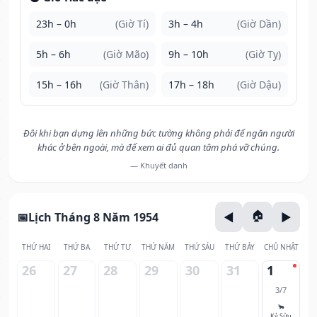
23h – 0h
(Giờ Tí)
3h – 4h
(Giờ Dần)
5h – 6h
(Giờ Mão)
9h – 10h
(Giờ Tỵ)
15h – 16h
(Giờ Thân)
17h – 18h
(Giờ Dậu)
Đôi khi bạn dựng lên những bức tường không phải để ngăn người
khác ở bên ngoài, mà để xem ai đủ quan tâm phá vỡ chúng.
— Khuyết danh
Lịch Tháng 8 Năm 1954
THỨ HAI
THỨ BA
THỨ TƯ
THỨ NĂM
THỨ SÁU
THỨ BẢY
CHỦ NHẬT
26
27
28
29
30
31
1
3/7
🐂
Kỷ Sửu