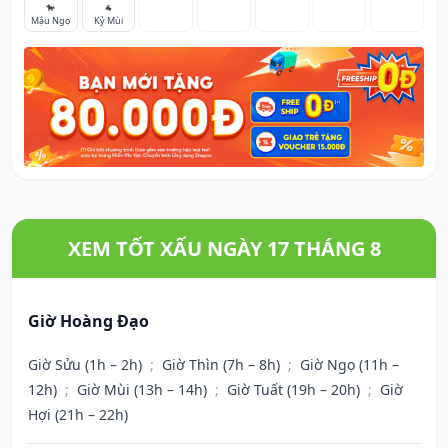
🐎
🐐
Mậu Ngọ
Kỷ Mùi
XEM TỐT XẤU NGÀY 17 THÁNG 8
Giờ Hoàng Đạo
Giờ Sửu (1h – 2h)
;
Giờ Thìn (7h – 8h)
;
Giờ Ngọ (11h –
12h)
;
Giờ Mùi (13h – 14h)
;
Giờ Tuất (19h – 20h)
;
Giờ
Hợi (21h – 22h)