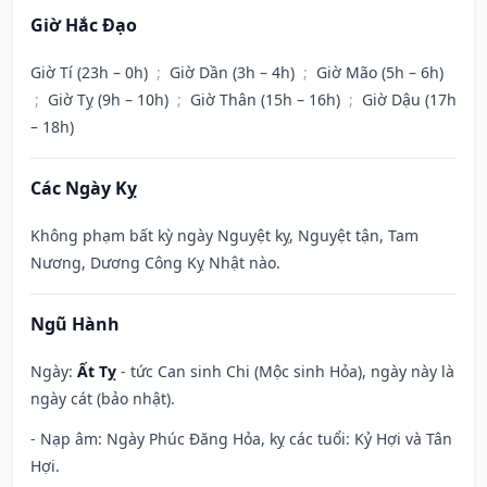
Giờ Hắc Đạo
Giờ Tí (23h – 0h)
;
Giờ Dần (3h – 4h)
;
Giờ Mão (5h – 6h)
;
Giờ Tỵ (9h – 10h)
;
Giờ Thân (15h – 16h)
;
Giờ Dậu (17h
– 18h)
Các Ngày Kỵ
Không phạm bất kỳ ngày Nguyệt kỵ, Nguyệt tận, Tam
Nương, Dương Công Kỵ Nhật nào.
Ngũ Hành
Ngày:
Ất Tỵ
- tức Can sinh Chi (Mộc sinh Hỏa), ngày này là
ngày cát (bảo nhật).
- Nạp âm: Ngày Phúc Đăng Hỏa, kỵ các tuổi: Kỷ Hợi và Tân
Hợi.