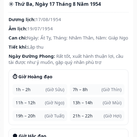
☀️ Thứ Ba, Ngày 17 Tháng 8 Năm 1954
Dương lịch:
17/08/1954
Âm lịch:
19/07/1954
Can chi:
Ngày: Ất Tỵ, Tháng: Nhâm Thân, Năm: Giáp Ngọ
Tiết khí:
Lập thu
Ngày Đường Phong:
Rất tốt, xuất hành thuận lợi, cầu
tài được như ý muốn, gặp quý nhân phù trợ
⏱️ Giờ Hoàng đạo
1h – 2h
(Giờ Sửu)
7h – 8h
(Giờ Thìn)
11h – 12h
(Giờ Ngọ)
13h – 14h
(Giờ Mùi)
19h – 20h
(Giờ Tuất)
21h – 22h
(Giờ Hợi)
🌑 Giờ Hắc đạo