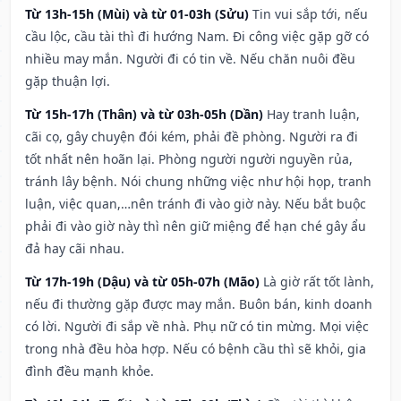
Từ 13h-15h (Mùi) và từ 01-03h (Sửu)
Tin vui sắp tới, nếu
cầu lộc, cầu tài thì đi hướng Nam. Đi công việc gặp gỡ có
nhiều may mắn. Người đi có tin về. Nếu chăn nuôi đều
gặp thuận lợi.
Từ 15h-17h (Thân) và từ 03h-05h (Dần)
Hay tranh luận,
cãi cọ, gây chuyện đói kém, phải đề phòng. Người ra đi
tốt nhất nên hoãn lại. Phòng người người nguyền rủa,
tránh lây bệnh. Nói chung những việc như hội họp, tranh
luận, việc quan,…nên tránh đi vào giờ này. Nếu bắt buộc
phải đi vào giờ này thì nên giữ miệng để hạn ché gây ẩu
đả hay cãi nhau.
Từ 17h-19h (Dậu) và từ 05h-07h (Mão)
Là giờ rất tốt lành,
nếu đi thường gặp được may mắn. Buôn bán, kinh doanh
có lời. Người đi sắp về nhà. Phụ nữ có tin mừng. Mọi việc
trong nhà đều hòa hợp. Nếu có bệnh cầu thì sẽ khỏi, gia
đình đều mạnh khỏe.