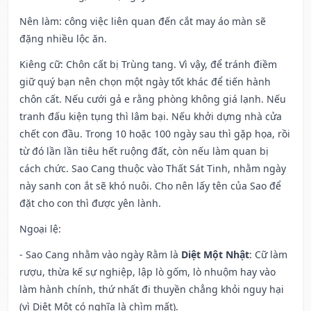
Nên làm
: công việc liên quan đến cắt may áo màn sẽ
đặng nhiều lộc ăn.
Kiêng cữ
: Chôn cất bị Trùng tang. Vì vậy, để tránh điềm
giữ quý bạn nên chọn một ngày tốt khác để tiến hành
chôn cất. Nếu cưới gả e rằng phòng không giá lạnh. Nếu
tranh đấu kiện tụng thì lâm bại. Nếu khởi dựng nhà cửa
chết con đầu. Trong 10 hoặc 100 ngày sau thì gặp họa, rồi
từ đó lần lần tiêu hết ruộng đất, còn nếu làm quan bị
cách chức. Sao Cang thuộc vào Thất Sát Tinh, nhằm ngày
này sanh con ắt sẽ khó nuôi. Cho nên lấy tên của Sao để
đặt cho con thì được yên lành.
Ngoại lệ
:
- Sao Cang nhằm vào ngày Rằm là
Diệt Một Nhật
: Cữ làm
rượu, thừa kế sự nghiệp, lập lò gốm, lò nhuộm hay vào
làm hành chính, thứ nhất đi thuyền chẳng khỏi nguy hại
(vì Diệt Một có nghĩa là chìm mất).