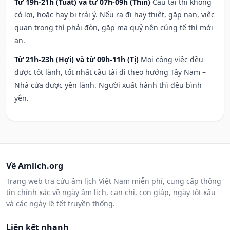
Từ 19h-21h (Tuất) và từ 07h-09h (Thìn)
Cầu tài thì không
có lợi, hoặc hay bị trái ý. Nếu ra đi hay thiệt, gặp nạn, việc
quan trọng thì phải đòn, gặp ma quỷ nên cúng tế thì mới
an.
Từ 21h-23h (Hợi) và từ 09h-11h (Tị)
Mọi công việc đều
được tốt lành, tốt nhất cầu tài đi theo hướng Tây Nam –
Nhà cửa được yên lành. Người xuất hành thì đều bình
yên.
Về Amlich.org
Trang web tra cứu âm lịch Việt Nam miễn phí, cung cấp thông
tin chính xác về ngày âm lịch, can chi, con giáp, ngày tốt xấu
và các ngày lễ tết truyền thống.
Liên kết nhanh