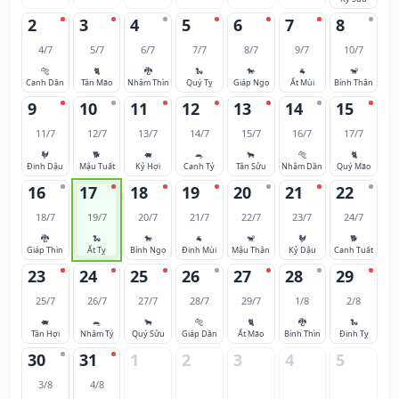
2
3
4
5
6
7
8
4/7
5/7
6/7
7/7
8/7
9/7
10/7
🐅
🐈
🐉
🐍
🐎
🐐
🐒
Canh Dần
Tân Mão
Nhâm Thìn
Quý Tỵ
Giáp Ngọ
Ất Mùi
Bính Thân
9
10
11
12
13
14
15
11/7
12/7
13/7
14/7
15/7
16/7
17/7
🐓
🐕
🐖
🐀
🐂
🐅
🐈
Đinh Dậu
Mậu Tuất
Kỷ Hợi
Canh Tý
Tân Sửu
Nhâm Dần
Quý Mão
16
17
18
19
20
21
22
18/7
19/7
20/7
21/7
22/7
23/7
24/7
🐉
🐍
🐎
🐐
🐒
🐓
🐕
Giáp Thìn
Ất Tỵ
Bính Ngọ
Đinh Mùi
Mậu Thân
Kỷ Dậu
Canh Tuất
23
24
25
26
27
28
29
25/7
26/7
27/7
28/7
29/7
1/8
2/8
🐖
🐀
🐂
🐅
🐈
🐉
🐍
Tân Hợi
Nhâm Tý
Quý Sửu
Giáp Dần
Ất Mão
Bính Thìn
Đinh Tỵ
30
31
1
2
3
4
5
3/8
4/8