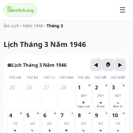
🗓️
Amlich.org
Âm Lịch
>
Năm 1946
>
Tháng 3
Lịch Tháng 3 Năm 1946
Lịch Tháng 3 Năm 1946
THỨ HAI
THỨ BA
THỨ TƯ
THỨ NĂM
THỨ SÁU
THỨ BẢY
CHỦ NHẬT
25
26
27
28
1
2
3
28/1
29/1
30/1
🐕
🐖
🐀
Giáp Tuất
Ất Hợi
Bính Tý
4
5
6
7
8
9
10
1/2
2/2
3/2
4/2
5/2
6/2
7/2
🐂
🐅
🐈
🐉
🐍
🐎
🐐