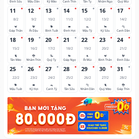
Đinh Sửu
Mậu Dần
Kỷ Mão
Canh Thìn
Tân Tỵ
Nhâm Ngọ
Quý Mùi
11
12
13
14
15
16
17
8/2
9/2
10/2
11/2
12/2
13/2
14/2
🐒
🐓
🐕
🐖
🐀
🐂
🐅
Giáp Thân
Ất Dậu
Bính Tuất
Đinh Hợi
Mậu Tý
Kỷ Sửu
Canh Dần
18
19
20
21
22
23
24
15/2
16/2
17/2
18/2
19/2
20/2
21/2
🐈
🐉
🐍
🐎
🐐
🐒
🐓
Tân Mão
Nhâm Thìn
Quý Tỵ
Giáp Ngọ
Ất Mùi
Bính Thân
Đinh Dậu
25
26
27
28
29
30
31
22/2
23/2
24/2
25/2
26/2
27/2
28/2
🐕
🐖
🐀
🐂
🐅
🐈
🐉
Mậu Tuất
Kỷ Hợi
Canh Tý
Tân Sửu
Nhâm Dần
Quý Mão
Giáp Thìn