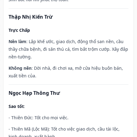
Thập Nhị Kiến Trừ
Trực Chấp
Nên làm
: Lập khế ước, giao dịch, động thổ san nền, cầu
thầy chữa bệnh, đi săn thú cá, tìm bắt trộm cướp. Xây đắp
nền-tường.
Không nên
: Dời nhà, đi chơi xa, mở cửa hiệu buôn bán,
xuất tiền của.
Ngọc Hạp Thông Thư
Sao tốt
:
- Thiên Đức: Tốt cho mọi việc.
- Thiên Mã (Lộc Mã): Tốt cho việc giao dịch, cầu tài lộc,
kinh doanh, xuất hành.