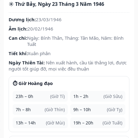
☀️ Thứ Bảy, Ngày 23 Tháng 3 Năm 1946
Dương lịch:
23/03/1946
Âm lịch:
20/02/1946
Can chi:
Ngày: Bính Thân, Tháng: Tân Mão, Năm: Bính
Tuất
Tiết khí:
Xuân phân
Ngày Thiên Tài:
Nên xuất hành, cầu tài thắng lợi, được
người tốt giúp đỡ, mọi việc đều thuận
⏱️ Giờ Hoàng đạo
23h – 0h
(Giờ Tí)
1h – 2h
(Giờ Sửu)
7h – 8h
(Giờ Thìn)
9h – 10h
(Giờ Tỵ)
13h – 14h
(Giờ Mùi)
19h – 20h
(Giờ Tuất)