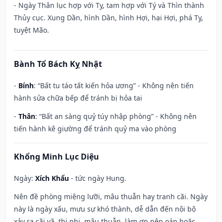
- Ngày Thân lục hợp với Tỵ, tam hợp với Tý và Thìn thành
Thủy cục. Xung Dần, hình Dần, hình Hợi, hại Hợi, phá Tỵ,
tuyệt Mão.
Bành Tổ Bách Kỵ Nhật
-
Bính
: “Bất tu táo tất kiến hỏa ương” - Không nên tiến
hành sửa chữa bếp để tránh bị hỏa tai
-
Thân
: “Bất an sàng quỷ túy nhập phòng” - Không nên
tiến hành kê giường để tránh quỷ ma vào phòng
Khổng Minh Lục Diệu
Ngày:
Xích Khẩu
- tức ngày Hung.
Nên đề phòng miệng lưỡi, mâu thuẫn hay tranh cãi. Ngày
này là ngày xấu, mưu sự khó thành, dễ dẫn đến nội bộ
xảy ra cãi vã, thị phi, mâu thuẫn, làm ơn nên oán hoặc