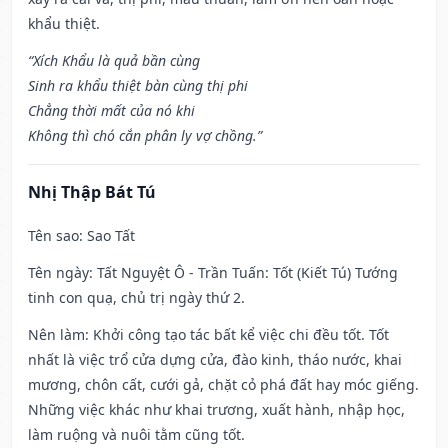
khẩu thiệt.
“Xích Khẩu là quả bần cùng
Sinh ra khẩu thiệt bàn cùng thị phi
Chẳng thời mất của nó khi
Không thì chó cắn phân ly vợ chồng.”
Nhị Thập Bát Tú
Tên sao
: Sao Tất
Tên ngày
: Tất Nguyệt Ô - Trần Tuấn: Tốt (Kiết Tú) Tướng
tinh con quạ, chủ trị ngày thứ 2.
Nên làm
: Khởi công tạo tác bất kể việc chi đều tốt. Tốt
nhất là việc trổ cửa dựng cửa, đào kinh, tháo nước, khai
mương, chôn cất, cưới gả, chặt cỏ phá đất hay móc giếng.
Những việc khác như khai trương, xuất hành, nhập học,
làm ruộng và nuôi tằm cũng tốt.