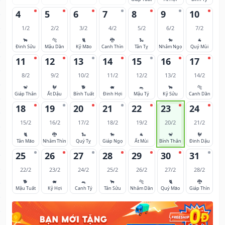
4
5
6
7
8
9
10
1/2
2/2
3/2
4/2
5/2
6/2
7/2
🐂
🐅
🐈
🐉
🐍
🐎
🐐
Đinh Sửu
Mậu Dần
Kỷ Mão
Canh Thìn
Tân Tỵ
Nhâm Ngọ
Quý Mùi
11
12
13
14
15
16
17
8/2
9/2
10/2
11/2
12/2
13/2
14/2
🐒
🐓
🐕
🐖
🐀
🐂
🐅
Giáp Thân
Ất Dậu
Bính Tuất
Đinh Hợi
Mậu Tý
Kỷ Sửu
Canh Dần
18
19
20
21
22
23
24
15/2
16/2
17/2
18/2
19/2
20/2
21/2
🐈
🐉
🐍
🐎
🐐
🐒
🐓
Tân Mão
Nhâm Thìn
Quý Tỵ
Giáp Ngọ
Ất Mùi
Bính Thân
Đinh Dậu
25
26
27
28
29
30
31
22/2
23/2
24/2
25/2
26/2
27/2
28/2
🐕
🐖
🐀
🐂
🐅
🐈
🐉
Mậu Tuất
Kỷ Hợi
Canh Tý
Tân Sửu
Nhâm Dần
Quý Mão
Giáp Thìn