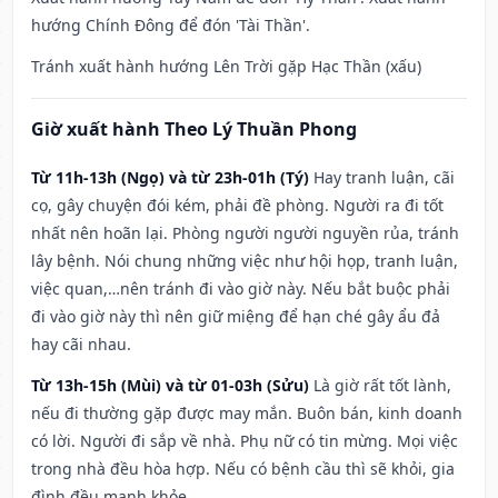
hướng Chính Đông để đón 'Tài Thần'.
Tránh xuất hành hướng Lên Trời gặp Hạc Thần (xấu)
Giờ xuất hành Theo Lý Thuần Phong
Từ 11h-13h (Ngọ) và từ 23h-01h (Tý)
Hay tranh luận, cãi
cọ, gây chuyện đói kém, phải đề phòng. Người ra đi tốt
nhất nên hoãn lại. Phòng người người nguyền rủa, tránh
lây bệnh. Nói chung những việc như hội họp, tranh luận,
việc quan,…nên tránh đi vào giờ này. Nếu bắt buộc phải
đi vào giờ này thì nên giữ miệng để hạn ché gây ẩu đả
hay cãi nhau.
Từ 13h-15h (Mùi) và từ 01-03h (Sửu)
Là giờ rất tốt lành,
nếu đi thường gặp được may mắn. Buôn bán, kinh doanh
có lời. Người đi sắp về nhà. Phụ nữ có tin mừng. Mọi việc
trong nhà đều hòa hợp. Nếu có bệnh cầu thì sẽ khỏi, gia
đình đều mạnh khỏe.