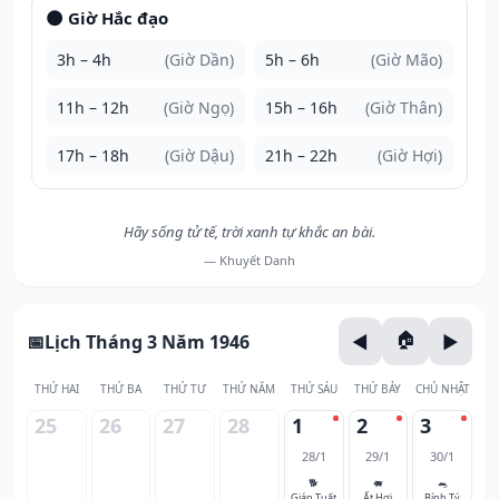
🌑 Giờ Hắc đạo
3h – 4h
(Giờ Dần)
5h – 6h
(Giờ Mão)
11h – 12h
(Giờ Ngọ)
15h – 16h
(Giờ Thân)
17h – 18h
(Giờ Dậu)
21h – 22h
(Giờ Hợi)
Hãy sống tử tế, trời xanh tự khắc an bài.
— Khuyết Danh
Lịch Tháng 3 Năm 1946
THỨ HAI
THỨ BA
THỨ TƯ
THỨ NĂM
THỨ SÁU
THỨ BẢY
CHỦ NHẬT
25
26
27
28
1
2
3
28/1
29/1
30/1
🐕
🐖
🐀
Giáp Tuất
Ất Hợi
Bính Tý