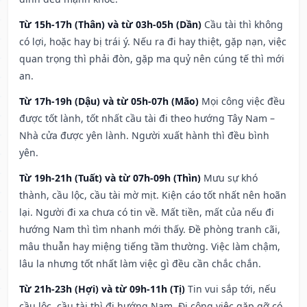
Từ 15h-17h (Thân) và từ 03h-05h (Dần)
Cầu tài thì không
có lợi, hoặc hay bị trái ý. Nếu ra đi hay thiệt, gặp nạn, việc
quan trọng thì phải đòn, gặp ma quỷ nên cúng tế thì mới
an.
Từ 17h-19h (Dậu) và từ 05h-07h (Mão)
Mọi công việc đều
được tốt lành, tốt nhất cầu tài đi theo hướng Tây Nam –
Nhà cửa được yên lành. Người xuất hành thì đều bình
yên.
Từ 19h-21h (Tuất) và từ 07h-09h (Thìn)
Mưu sự khó
thành, cầu lộc, cầu tài mờ mịt. Kiện cáo tốt nhất nên hoãn
lại. Người đi xa chưa có tin về. Mất tiền, mất của nếu đi
hướng Nam thì tìm nhanh mới thấy. Đề phòng tranh cãi,
mâu thuẫn hay miệng tiếng tầm thường. Việc làm chậm,
lâu la nhưng tốt nhất làm việc gì đều cần chắc chắn.
Từ 21h-23h (Hợi) và từ 09h-11h (Tị)
Tin vui sắp tới, nếu
cầu lộc, cầu tài thì đi hướng Nam. Đi công việc gặp gỡ có