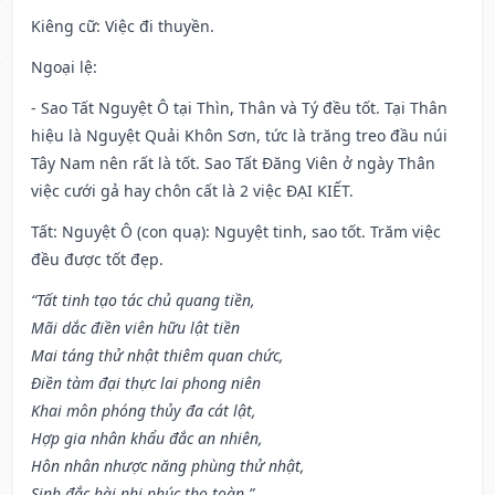
Kiêng cữ
: Việc đi thuyền.
Ngoại lệ
:
- Sao Tất Nguyệt Ô tại Thìn, Thân và Tý đều tốt. Tại Thân
hiệu là Nguyệt Quải Khôn Sơn, tức là trăng treo đầu núi
Tây Nam nên rất là tốt. Sao Tất Đăng Viên ở ngày Thân
việc cưới gả hay chôn cất là 2 việc ĐẠI KIẾT.
Tất: Nguyệt Ô (con quạ): Nguyệt tinh, sao tốt. Trăm việc
đều được tốt đẹp.
“Tất tinh tạo tác chủ quang tiền,
Mãi dắc điền viên hữu lật tiền
Mai táng thử nhật thiêm quan chức,
Điền tàm đại thực lai phong niên
Khai môn phóng thủy đa cát lật,
Hợp gia nhân khẩu đắc an nhiên,
Hôn nhân nhược năng phùng thử nhật,
Sinh đắc hài nhi phúc thọ toàn.”