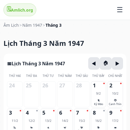
🗓️
Amlich.org
Âm Lịch
>
Năm 1947
>
Tháng 3
Lịch Tháng 3 Năm 1947
Lịch Tháng 3 Năm 1947
THỨ HAI
THỨ BA
THỨ TƯ
THỨ NĂM
THỨ SÁU
THỨ BẢY
CHỦ NHẬT
24
25
26
27
28
1
2
9/2
10/2
🐈
🐉
Kỷ Mão
Canh Thìn
3
4
5
6
7
8
9
11/2
12/2
13/2
14/2
15/2
16/2
17/2
🐍
🐎
🐐
🐒
🐓
🐕
🐖