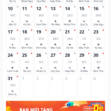
Tân Tỵ
Nhâm Ngọ
Quý Mùi
Giáp Thân
Ất Dậu
Bính Tuất
Đinh Hợi
10
11
12
13
14
15
16
18/2
19/2
20/2
21/2
22/2
23/2
24/2
🐀
🐂
🐅
🐈
🐉
🐍
🐎
Mậu Tý
Kỷ Sửu
Canh Dần
Tân Mão
Nhâm Thìn
Quý Tỵ
Giáp Ngọ
17
18
19
20
21
22
23
25/2
26/2
27/2
28/2
29/2
1/2
2/2
🐐
🐒
🐓
🐕
🐖
🐒
🐓
Ất Mùi
Bính Thân
Đinh Dậu
Mậu Tuất
Kỷ Hợi
Mậu Thân
Kỷ Dậu
24
25
26
27
28
29
30
3/2
4/2
5/2
6/2
7/2
8/2
9/2
🐕
🐖
🐀
🐂
🐅
🐈
🐉
Canh Tuất
Tân Hợi
Nhâm Tý
Quý Sửu
Giáp Dần
Ất Mão
Bính Thìn
31
1
2
3
4
5
6
10/2
🐍
Đinh Tỵ