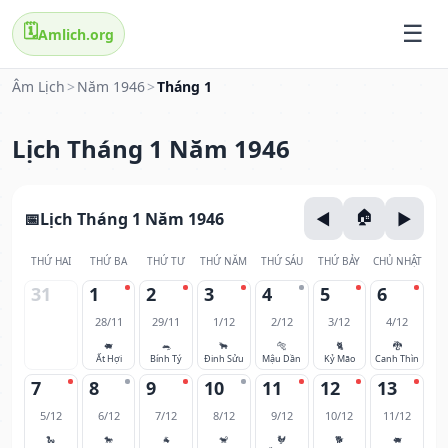
🗓️
Amlich.org
Âm Lịch
>
Năm 1946
>
Tháng 1
Lịch Tháng 1 Năm 1946
Lịch Tháng 1 Năm 1946
THỨ HAI
THỨ BA
THỨ TƯ
THỨ NĂM
THỨ SÁU
THỨ BẢY
CHỦ NHẬT
31
1
2
3
4
5
6
28/11
29/11
1/12
2/12
3/12
4/12
🐖
🐀
🐂
🐅
🐈
🐉
Ất Hợi
Bính Tý
Đinh Sửu
Mậu Dần
Kỷ Mão
Canh Thìn
7
8
9
10
11
12
13
5/12
6/12
7/12
8/12
9/12
10/12
11/12
🐍
🐎
🐐
🐒
🐓
🐕
🐖