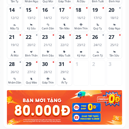
Tân Tỵ
Nhâm Ngọ
Quý Mùi
Giáp Thân
Ất Dậu
Bính Tuất
Đinh Hợi
14
15
16
17
18
19
20
12/12
13/12
14/12
15/12
16/12
17/12
18/12
🐀
🐂
🐅
🐈
🐉
🐍
🐎
Mậu Tý
Kỷ Sửu
Canh Dần
Tân Mão
Nhâm Thìn
Quý Tỵ
Giáp Ngọ
21
22
23
24
25
26
27
19/12
20/12
21/12
22/12
23/12
24/12
25/12
🐐
🐒
🐓
🐕
🐖
🐀
🐂
Ất Mùi
Bính Thân
Đinh Dậu
Mậu Tuất
Kỷ Hợi
Canh Tý
Tân Sửu
28
29
30
31
1
2
3
26/12
27/12
28/12
29/12
🐅
🐈
🐉
🐍
Nhâm Dần
Quý Mão
Giáp Thìn
Ất Tỵ