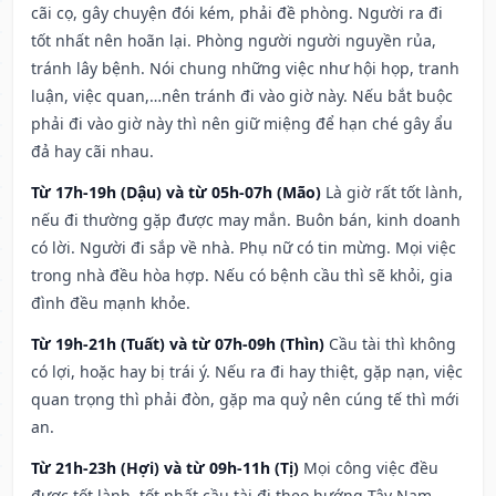
cãi cọ, gây chuyện đói kém, phải đề phòng. Người ra đi
tốt nhất nên hoãn lại. Phòng người người nguyền rủa,
tránh lây bệnh. Nói chung những việc như hội họp, tranh
luận, việc quan,…nên tránh đi vào giờ này. Nếu bắt buộc
phải đi vào giờ này thì nên giữ miệng để hạn ché gây ẩu
đả hay cãi nhau.
Từ 17h-19h (Dậu) và từ 05h-07h (Mão)
Là giờ rất tốt lành,
nếu đi thường gặp được may mắn. Buôn bán, kinh doanh
có lời. Người đi sắp về nhà. Phụ nữ có tin mừng. Mọi việc
trong nhà đều hòa hợp. Nếu có bệnh cầu thì sẽ khỏi, gia
đình đều mạnh khỏe.
Từ 19h-21h (Tuất) và từ 07h-09h (Thìn)
Cầu tài thì không
có lợi, hoặc hay bị trái ý. Nếu ra đi hay thiệt, gặp nạn, việc
quan trọng thì phải đòn, gặp ma quỷ nên cúng tế thì mới
an.
Từ 21h-23h (Hợi) và từ 09h-11h (Tị)
Mọi công việc đều
được tốt lành, tốt nhất cầu tài đi theo hướng Tây Nam –