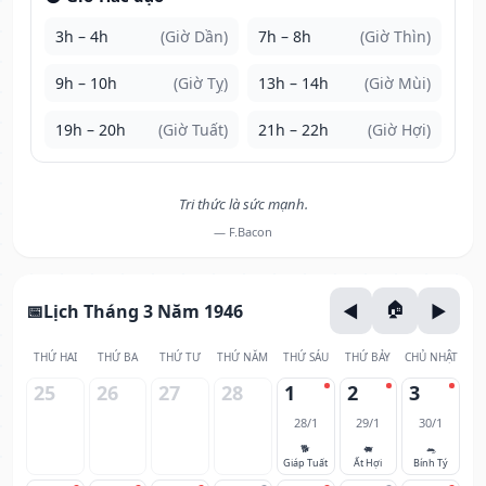
3h – 4h
(Giờ Dần)
7h – 8h
(Giờ Thìn)
9h – 10h
(Giờ Tỵ)
13h – 14h
(Giờ Mùi)
19h – 20h
(Giờ Tuất)
21h – 22h
(Giờ Hợi)
Tri thức là sức mạnh.
— F.Bacon
Lịch Tháng 3 Năm 1946
THỨ HAI
THỨ BA
THỨ TƯ
THỨ NĂM
THỨ SÁU
THỨ BẢY
CHỦ NHẬT
25
26
27
28
1
2
3
28/1
29/1
30/1
🐕
🐖
🐀
Giáp Tuất
Ất Hợi
Bính Tý