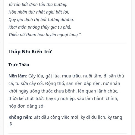
Tử tôn bất định tẩu tha hương.
Hôn nhân thử nhật nghi bất lợi,
Quy gia định thị bất tương đương.
Khai môn phóng thủy gia tu phá,
Thiếu nữ tham hoa luyến ngoại lang.”
Thập Nhị Kiến Trừ
Trực Thâu
Nên làm
: Cấy lúa, gặt lúa, mua trâu, nuôi tằm, đi săn thú
cá, tu sửa cây cối. Động thổ, san nền đắp nền, nữ nhân
khởi ngày uống thuốc chưa bệnh, lên quan lãnh chức,
thừa kế chức tước hay sự nghiệp, vào làm hành chính,
nộp đơn dâng sớ.
Không nên
: Bắt đầu công việc mới, kỵ đi du lịch, kỵ tang
lễ.