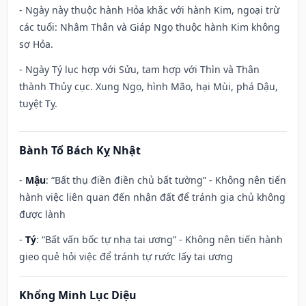
- Ngày này thuộc hành Hỏa khắc với hành Kim, ngoại trừ
các tuổi: Nhâm Thân và Giáp Ngọ thuộc hành Kim không
sợ Hỏa.
- Ngày Tý lục hợp với Sửu, tam hợp với Thìn và Thân
thành Thủy cục. Xung Ngọ, hình Mão, hại Mùi, phá Dậu,
tuyệt Tỵ.
Bành Tổ Bách Kỵ Nhật
-
Mậu
: “Bất thụ điền điền chủ bất tường” - Không nên tiến
hành việc liên quan đến nhận đất để tránh gia chủ không
được lành
-
Tý
: “Bất vấn bốc tự nhạ tai ương” - Không nên tiến hành
gieo quẻ hỏi việc để tránh tự rước lấy tai ương
Khổng Minh Lục Diệu