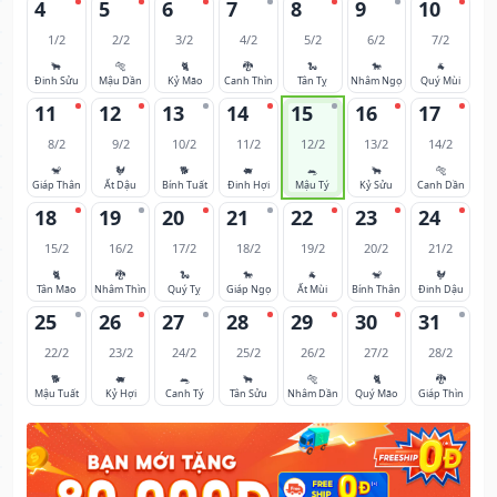
4
5
6
7
8
9
10
1/2
2/2
3/2
4/2
5/2
6/2
7/2
🐂
🐅
🐈
🐉
🐍
🐎
🐐
Đinh Sửu
Mậu Dần
Kỷ Mão
Canh Thìn
Tân Tỵ
Nhâm Ngọ
Quý Mùi
11
12
13
14
15
16
17
8/2
9/2
10/2
11/2
12/2
13/2
14/2
🐒
🐓
🐕
🐖
🐀
🐂
🐅
Giáp Thân
Ất Dậu
Bính Tuất
Đinh Hợi
Mậu Tý
Kỷ Sửu
Canh Dần
18
19
20
21
22
23
24
15/2
16/2
17/2
18/2
19/2
20/2
21/2
🐈
🐉
🐍
🐎
🐐
🐒
🐓
Tân Mão
Nhâm Thìn
Quý Tỵ
Giáp Ngọ
Ất Mùi
Bính Thân
Đinh Dậu
25
26
27
28
29
30
31
22/2
23/2
24/2
25/2
26/2
27/2
28/2
🐕
🐖
🐀
🐂
🐅
🐈
🐉
Mậu Tuất
Kỷ Hợi
Canh Tý
Tân Sửu
Nhâm Dần
Quý Mão
Giáp Thìn