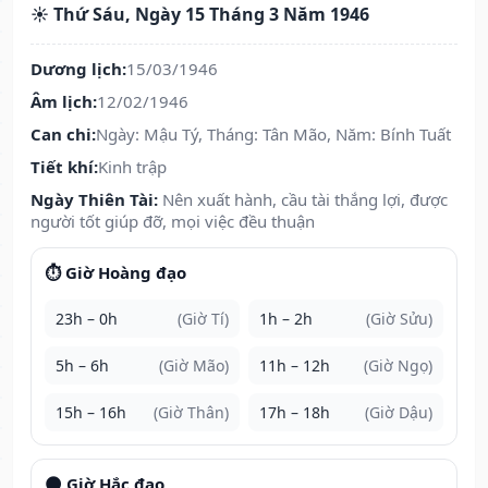
☀️ Thứ Sáu, Ngày 15 Tháng 3 Năm 1946
Dương lịch:
15/03/1946
Âm lịch:
12/02/1946
Can chi:
Ngày: Mậu Tý, Tháng: Tân Mão, Năm: Bính Tuất
Tiết khí:
Kinh trập
Ngày Thiên Tài:
Nên xuất hành, cầu tài thắng lợi, được
người tốt giúp đỡ, mọi việc đều thuận
⏱️ Giờ Hoàng đạo
23h – 0h
(Giờ Tí)
1h – 2h
(Giờ Sửu)
5h – 6h
(Giờ Mão)
11h – 12h
(Giờ Ngọ)
15h – 16h
(Giờ Thân)
17h – 18h
(Giờ Dậu)
🌑 Giờ Hắc đạo