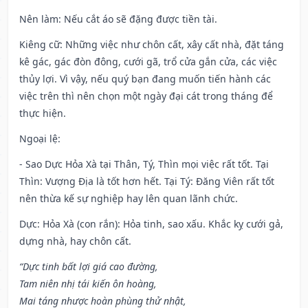
Nên làm
: Nếu cắt áo sẽ đặng được tiền tài.
Kiêng cữ
: Những việc như chôn cất, xây cất nhà, đặt táng
kê gác, gác đòn đông, cưới gã, trổ cửa gắn cửa, các việc
thủy lợi. Vì vậy, nếu quý bạn đang muốn tiến hành các
việc trên thì nên chọn một ngày đại cát trong tháng để
thực hiện.
Ngoại lệ
:
- Sao Dực Hỏa Xà tại Thân, Tý, Thìn mọi việc rất tốt. Tại
Thìn: Vượng Địa là tốt hơn hết. Tại Tý: Đăng Viên rất tốt
nên thừa kế sự nghiệp hay lên quan lãnh chức.
Dực: Hỏa Xà (con rắn): Hỏa tinh, sao xấu. Khắc kỵ cưới gả,
dựng nhà, hay chôn cất.
“Dực tinh bất lợi giá cao đường,
Tam niên nhị tái kiến ôn hoàng,
Mai táng nhược hoàn phùng thử nhật,