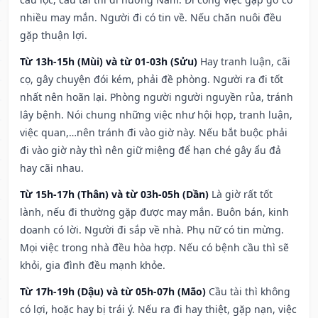
nhiều may mắn. Người đi có tin về. Nếu chăn nuôi đều
gặp thuận lợi.
Từ 13h-15h (Mùi) và từ 01-03h (Sửu)
Hay tranh luận, cãi
cọ, gây chuyện đói kém, phải đề phòng. Người ra đi tốt
nhất nên hoãn lại. Phòng người người nguyền rủa, tránh
lây bệnh. Nói chung những việc như hội họp, tranh luận,
việc quan,…nên tránh đi vào giờ này. Nếu bắt buộc phải
đi vào giờ này thì nên giữ miệng để hạn ché gây ẩu đả
hay cãi nhau.
Từ 15h-17h (Thân) và từ 03h-05h (Dần)
Là giờ rất tốt
lành, nếu đi thường gặp được may mắn. Buôn bán, kinh
doanh có lời. Người đi sắp về nhà. Phụ nữ có tin mừng.
Mọi việc trong nhà đều hòa hợp. Nếu có bệnh cầu thì sẽ
khỏi, gia đình đều mạnh khỏe.
Từ 17h-19h (Dậu) và từ 05h-07h (Mão)
Cầu tài thì không
có lợi, hoặc hay bị trái ý. Nếu ra đi hay thiệt, gặp nạn, việc