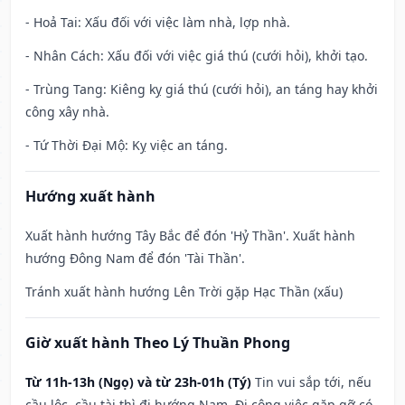
- Hoả Tai: Xấu đối với việc làm nhà, lợp nhà.
- Nhân Cách: Xấu đối với việc giá thú (cưới hỏi), khởi tạo.
- Trùng Tang: Kiêng kỵ giá thú (cưới hỏi), an táng hay khởi
công xây nhà.
- Tứ Thời Đại Mộ: Kỵ việc an táng.
Hướng xuất hành
Xuất hành hướng Tây Bắc để đón 'Hỷ Thần'. Xuất hành
hướng Đông Nam để đón 'Tài Thần'.
Tránh xuất hành hướng Lên Trời gặp Hạc Thần (xấu)
Giờ xuất hành Theo Lý Thuần Phong
Từ 11h-13h (Ngọ) và từ 23h-01h (Tý)
Tin vui sắp tới, nếu
cầu lộc, cầu tài thì đi hướng Nam. Đi công việc gặp gỡ có