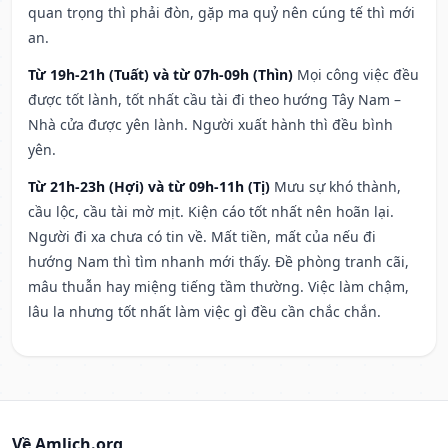
quan trọng thì phải đòn, gặp ma quỷ nên cúng tế thì mới
an.
Từ 19h-21h (Tuất) và từ 07h-09h (Thìn)
Mọi công việc đều
được tốt lành, tốt nhất cầu tài đi theo hướng Tây Nam –
Nhà cửa được yên lành. Người xuất hành thì đều bình
yên.
Từ 21h-23h (Hợi) và từ 09h-11h (Tị)
Mưu sự khó thành,
cầu lộc, cầu tài mờ mịt. Kiện cáo tốt nhất nên hoãn lại.
Người đi xa chưa có tin về. Mất tiền, mất của nếu đi
hướng Nam thì tìm nhanh mới thấy. Đề phòng tranh cãi,
mâu thuẫn hay miệng tiếng tầm thường. Việc làm chậm,
lâu la nhưng tốt nhất làm việc gì đều cần chắc chắn.
Về Amlich.org