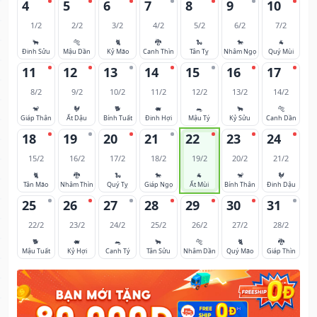
4
5
6
7
8
9
10
1/2
2/2
3/2
4/2
5/2
6/2
7/2
🐂
🐅
🐈
🐉
🐍
🐎
🐐
Đinh Sửu
Mậu Dần
Kỷ Mão
Canh Thìn
Tân Tỵ
Nhâm Ngọ
Quý Mùi
11
12
13
14
15
16
17
8/2
9/2
10/2
11/2
12/2
13/2
14/2
🐒
🐓
🐕
🐖
🐀
🐂
🐅
Giáp Thân
Ất Dậu
Bính Tuất
Đinh Hợi
Mậu Tý
Kỷ Sửu
Canh Dần
18
19
20
21
22
23
24
15/2
16/2
17/2
18/2
19/2
20/2
21/2
🐈
🐉
🐍
🐎
🐐
🐒
🐓
Tân Mão
Nhâm Thìn
Quý Tỵ
Giáp Ngọ
Ất Mùi
Bính Thân
Đinh Dậu
25
26
27
28
29
30
31
22/2
23/2
24/2
25/2
26/2
27/2
28/2
🐕
🐖
🐀
🐂
🐅
🐈
🐉
Mậu Tuất
Kỷ Hợi
Canh Tý
Tân Sửu
Nhâm Dần
Quý Mão
Giáp Thìn