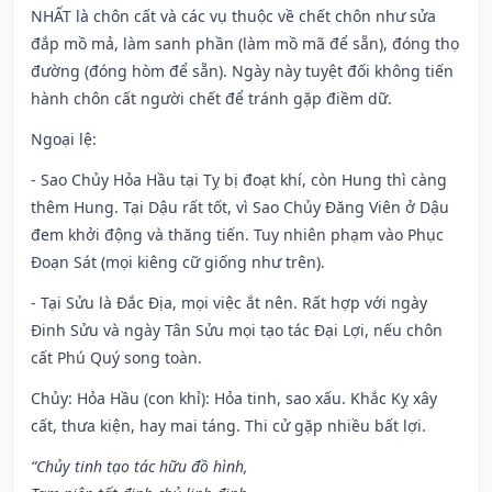
NHẤT là chôn cất và các vụ thuộc về chết chôn như sửa
đắp mồ mả, làm sanh phần (làm mồ mã để sẵn), đóng thọ
đường (đóng hòm để sẵn). Ngày này tuyệt đối không tiến
hành chôn cất người chết để tránh gặp điềm dữ.
Ngoại lệ
:
- Sao Chủy Hỏa Hầu tại Tỵ bị đoạt khí, còn Hung thì càng
thêm Hung. Tại Dậu rất tốt, vì Sao Chủy Đăng Viên ở Dậu
đem khởi động và thăng tiến. Tuy nhiên phạm vào Phục
Đoạn Sát (mọi kiêng cữ giống như trên).
- Tại Sửu là Đắc Địa, mọi việc ắt nên. Rất hợp với ngày
Đinh Sửu và ngày Tân Sửu mọi tạo tác Đại Lợi, nếu chôn
cất Phú Quý song toàn.
Chủy: Hỏa Hầu (con khỉ): Hỏa tinh, sao xấu. Khắc Kỵ xây
cất, thưa kiện, hay mai táng. Thi cử gặp nhiều bất lợi.
“Chủy tinh tạo tác hữu đồ hình,