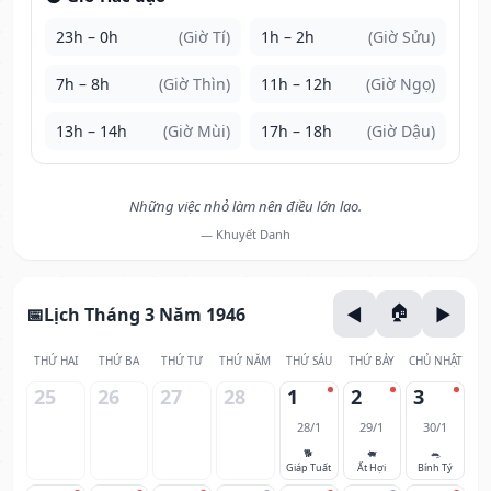
23h – 0h
(Giờ Tí)
1h – 2h
(Giờ Sửu)
7h – 8h
(Giờ Thìn)
11h – 12h
(Giờ Ngọ)
13h – 14h
(Giờ Mùi)
17h – 18h
(Giờ Dậu)
Những việc nhỏ làm nên điều lớn lao.
— Khuyết Danh
Lịch Tháng 3 Năm 1946
THỨ HAI
THỨ BA
THỨ TƯ
THỨ NĂM
THỨ SÁU
THỨ BẢY
CHỦ NHẬT
25
26
27
28
1
2
3
28/1
29/1
30/1
🐕
🐖
🐀
Giáp Tuất
Ất Hợi
Bính Tý