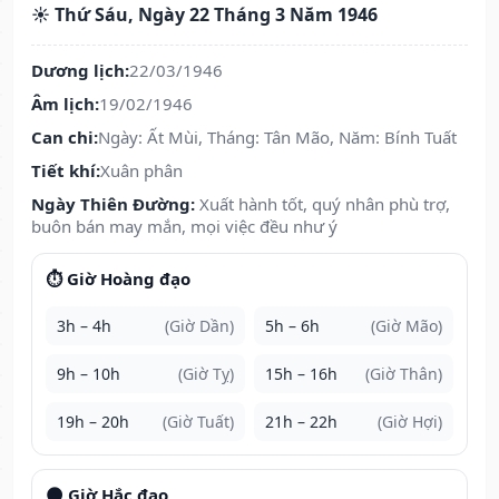
☀️ Thứ Sáu, Ngày 22 Tháng 3 Năm 1946
Dương lịch:
22/03/1946
Âm lịch:
19/02/1946
Can chi:
Ngày: Ất Mùi, Tháng: Tân Mão, Năm: Bính Tuất
Tiết khí:
Xuân phân
Ngày Thiên Đường:
Xuất hành tốt, quý nhân phù trợ,
buôn bán may mắn, mọi việc đều như ý
⏱️ Giờ Hoàng đạo
3h – 4h
(Giờ Dần)
5h – 6h
(Giờ Mão)
9h – 10h
(Giờ Tỵ)
15h – 16h
(Giờ Thân)
19h – 20h
(Giờ Tuất)
21h – 22h
(Giờ Hợi)
🌑 Giờ Hắc đạo