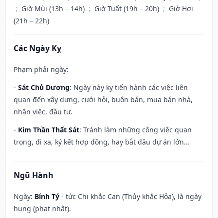
;
Giờ Mùi (13h – 14h)
;
Giờ Tuất (19h – 20h)
;
Giờ Hợi
(21h – 22h)
Các Ngày Kỵ
Phạm phải ngày:
-
Sát Chủ Dương
: Ngày này kỵ tiến hành các việc liên
quan đến xây dựng, cưới hỏi, buôn bán, mua bán nhà,
nhận việc, đầu tư.
-
Kim Thần Thất Sát
: Tránh làm những công việc quan
trọng, đi xa, ký kết hợp đồng, hay bắt đầu dự án lớn...
Ngũ Hành
Ngày:
Bính Tý
- tức Chi khắc Can (Thủy khắc Hỏa), là ngày
hung (phạt nhật).