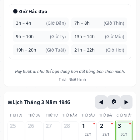
🌑 Giờ Hắc đạo
3h – 4h
(Giờ Dần)
7h – 8h
(Giờ Thìn)
9h – 10h
(Giờ Tỵ)
13h – 14h
(Giờ Mùi)
19h – 20h
(Giờ Tuất)
21h – 22h
(Giờ Hợi)
Hãy bước đi như thể bạn đang hôn đất bằng bàn chân mình.
— Thích Nhất Hạnh
Lịch Tháng 3 Năm 1946
THỨ HAI
THỨ BA
THỨ TƯ
THỨ NĂM
THỨ SÁU
THỨ BẢY
CHỦ NHẬT
25
26
27
28
1
2
3
28/1
29/1
30/1