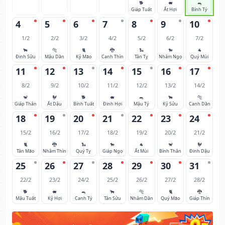
🐕
🐖
🐀
Giáp Tuất
Ất Hợi
Bính Tý
4
5
6
7
8
9
10
1/2
2/2
3/2
4/2
5/2
6/2
7/2
🐂
🐅
🐈
🐉
🐍
🐎
🐐
Đinh Sửu
Mậu Dần
Kỷ Mão
Canh Thìn
Tân Tỵ
Nhâm Ngọ
Quý Mùi
11
12
13
14
15
16
17
8/2
9/2
10/2
11/2
12/2
13/2
14/2
🐒
🐓
🐕
🐖
🐀
🐂
🐅
Giáp Thân
Ất Dậu
Bính Tuất
Đinh Hợi
Mậu Tý
Kỷ Sửu
Canh Dần
18
19
20
21
22
23
24
15/2
16/2
17/2
18/2
19/2
20/2
21/2
🐈
🐉
🐍
🐎
🐐
🐒
🐓
Tân Mão
Nhâm Thìn
Quý Tỵ
Giáp Ngọ
Ất Mùi
Bính Thân
Đinh Dậu
25
26
27
28
29
30
31
22/2
23/2
24/2
25/2
26/2
27/2
28/2
🐕
🐖
🐀
🐂
🐅
🐈
🐉
Mậu Tuất
Kỷ Hợi
Canh Tý
Tân Sửu
Nhâm Dần
Quý Mão
Giáp Thìn