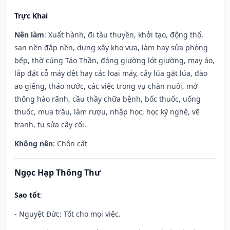
Trực Khai
Nên làm
: Xuất hành, đi tàu thuyền, khởi tạo, động thổ,
san nền đắp nền, dựng xây kho vựa, làm hay sửa phòng
bếp, thờ cúng Táo Thần, đóng giường lót giường, may áo,
lắp đặt cỗ máy dệt hay các loại máy, cấy lúa gặt lúa, đào
ao giếng, tháo nước, các việc trong vụ chăn nuôi, mở
thông hào rãnh, cầu thầy chữa bệnh, bốc thuốc, uống
thuốc, mua trâu, làm rượu, nhập học, học kỹ nghệ, vẽ
tranh, tu sửa cây cối.
Không nên
: Chôn cất
Ngọc Hạp Thông Thư
Sao tốt
:
- Nguyệt Đức: Tốt cho mọi việc.