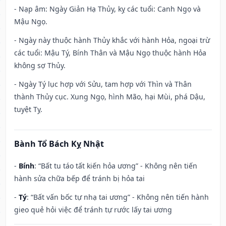
- Nạp âm: Ngày Giản Hạ Thủy, kỵ các tuổi: Canh Ngọ và
Mậu Ngọ.
- Ngày này thuộc hành Thủy khắc với hành Hỏa, ngoại trừ
các tuổi: Mậu Tý, Bính Thân và Mậu Ngọ thuộc hành Hỏa
không sợ Thủy.
- Ngày Tý lục hợp với Sửu, tam hợp với Thìn và Thân
thành Thủy cục. Xung Ngọ, hình Mão, hại Mùi, phá Dậu,
tuyệt Tỵ.
Bành Tổ Bách Kỵ Nhật
-
Bính
: “Bất tu táo tất kiến hỏa ương” - Không nên tiến
hành sửa chữa bếp để tránh bị hỏa tai
-
Tý
: “Bất vấn bốc tự nhạ tai ương” - Không nên tiến hành
gieo quẻ hỏi việc để tránh tự rước lấy tai ương