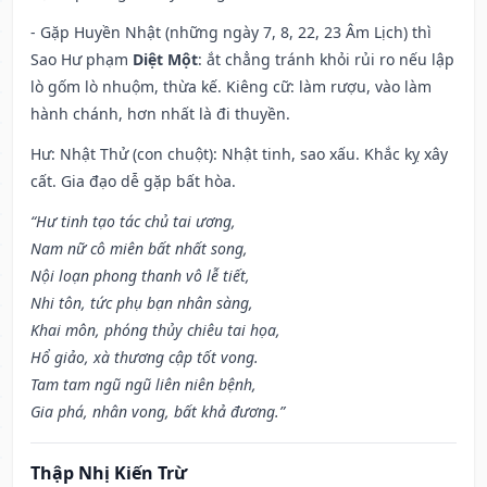
- Gặp Huyền Nhật (những ngày 7, 8, 22, 23 Âm Lịch) thì
Sao Hư phạm
Diệt Một
: ắt chẳng tránh khỏi rủi ro nếu lập
lò gốm lò nhuộm, thừa kế. Kiêng cữ: làm rượu, vào làm
hành chánh, hơn nhất là đi thuyền.
Hư: Nhật Thử (con chuột): Nhật tinh, sao xấu. Khắc kỵ xây
cất. Gia đạo dễ gặp bất hòa.
“Hư tinh tạo tác chủ tai ương,
Nam nữ cô miên bất nhất song,
Nội loạn phong thanh vô lễ tiết,
Nhi tôn, tức phụ bạn nhân sàng,
Khai môn, phóng thủy chiêu tai họa,
Hổ giảo, xà thương cập tốt vong.
Tam tam ngũ ngũ liên niên bệnh,
Gia phá, nhân vong, bất khả đương.”
Thập Nhị Kiến Trừ