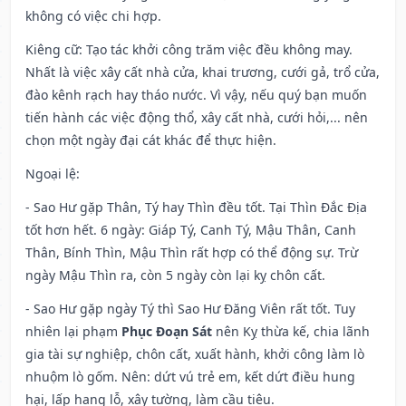
không có việc chi hợp.
Kiêng cữ
: Tạo tác khởi công trăm việc đều không may.
Nhất là việc xây cất nhà cửa, khai trương, cưới gả, trổ cửa,
đào kênh rạch hay tháo nước. Vì vậy, nếu quý bạn muốn
tiến hành các việc động thổ, xây cất nhà, cưới hỏi,... nên
chọn một ngày đại cát khác để thực hiện.
Ngoại lệ
:
- Sao Hư gặp Thân, Tý hay Thìn đều tốt. Tại Thìn Đắc Địa
tốt hơn hết. 6 ngày: Giáp Tý, Canh Tý, Mậu Thân, Canh
Thân, Bính Thìn, Mậu Thìn rất hợp có thể động sự. Trừ
ngày Mậu Thìn ra, còn 5 ngày còn lại kỵ chôn cất.
- Sao Hư gặp ngày Tý thì Sao Hư Đăng Viên rất tốt. Tuy
nhiên lại phạm
Phục Đoạn Sát
nên Kỵ thừa kế, chia lãnh
gia tài sự nghiệp, chôn cất, xuất hành, khởi công làm lò
nhuộm lò gốm. Nên: dứt vú trẻ em, kết dứt điều hung
hại, lấp hang lỗ, xây tường, làm cầu tiêu.