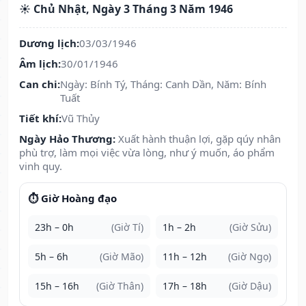
☀️ Chủ Nhật, Ngày 3 Tháng 3 Năm 1946
Dương lịch:
03/03/1946
Âm lịch:
30/01/1946
Can chi:
Ngày: Bính Tý, Tháng: Canh Dần, Năm: Bính
Tuất
Tiết khí:
Vũ Thủy
Ngày Hảo Thương:
Xuất hành thuận lợi, gặp qúy nhân
phù trợ, làm mọi việc vừa lòng, như ý muốn, áo phẩm
vinh quy.
⏱️ Giờ Hoàng đạo
23h – 0h
(Giờ Tí)
1h – 2h
(Giờ Sửu)
5h – 6h
(Giờ Mão)
11h – 12h
(Giờ Ngọ)
15h – 16h
(Giờ Thân)
17h – 18h
(Giờ Dậu)