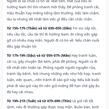
Người đi xa chưa có tin về. Mất tiền, mất của nếu đi
hướng Nam thì tìm nhanh mới thấy. Đề phòng tranh cãi,
mâu thuẫn hay miệng tiếng tầm thường. Việc làm chậm,
lâu la nhưng tốt nhất làm việc gì đều cần chắc chắn.
Từ 15h-17h (Thân) và từ 03h-05h (Dần)
Tin vui sắp tới,
nếu cầu lộc, cầu tài thì đi hướng Nam. Đi công việc gặp
gỡ có nhiều may mắn. Người đi có tin về. Nếu chăn nuôi
đều gặp thuận lợi.
Từ 17h-19h (Dậu) và từ 05h-07h (Mão)
Hay tranh luận,
cãi cọ, gây chuyện đói kém, phải đề phòng. Người ra đi
tốt nhất nên hoãn lại. Phòng người người nguyền rủa,
tránh lây bệnh. Nói chung những việc như hội họp, tranh
luận, việc quan,…nên tránh đi vào giờ này. Nếu bắt buộc
phải đi vào giờ này thì nên giữ miệng để hạn ché gây ẩu
đả hay cãi nhau.
Từ 19h-21h (Tuất) và từ 07h-09h (Thìn)
Là giờ rất tốt
lành, nếu đi thường gặp được may mắn. Buôn bán, kinh