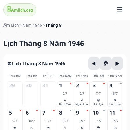
🗓️
Amlich.org
Âm Lịch
>
Năm 1946
>
Tháng 8
Lịch Tháng 8 Năm 1946
Lịch Tháng 8 Năm 1946
THỨ HAI
THỨ BA
THỨ TƯ
THỨ NĂM
THỨ SÁU
THỨ BẢY
CHỦ NHẬT
29
30
31
1
2
3
4
5/7
6/7
7/7
8/7
🐐
🐒
🐓
🐕
Đinh Mùi
Mậu Thân
Kỷ Dậu
Canh Tuất
5
6
7
8
9
10
11
9/7
10/7
11/7
12/7
13/7
14/7
15/7
🐖
🐀
🐂
🐅
🐈
🐉
🐍