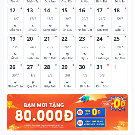
Tân Hợi
Nhâm Tý
Quý Sửu
Giáp Dần
Ất Mão
Bính Thìn
Đinh Tỵ
12
13
14
15
16
17
18
16/7
17/7
18/7
19/7
20/7
21/7
22/7
🐎
🐐
🐒
🐓
🐕
🐖
🐀
Mậu Ngọ
Kỷ Mùi
Canh Thân
Tân Dậu
Nhâm Tuất
Quý Hợi
Giáp Tý
19
20
21
22
23
24
25
23/7
24/7
25/7
26/7
27/7
28/7
29/7
🐂
🐅
🐈
🐉
🐍
🐎
🐐
Ất Sửu
Bính Dần
Đinh Mão
Mậu Thìn
Kỷ Tỵ
Canh Ngọ
Tân Mùi
26
27
28
29
30
31
1
30/7
1/8
2/8
3/8
4/8
5/8
🐒
🐓
🐕
🐖
🐀
🐂
Nhâm Thân
Quý Dậu
Giáp Tuất
Ất Hợi
Bính Tý
Đinh Sửu