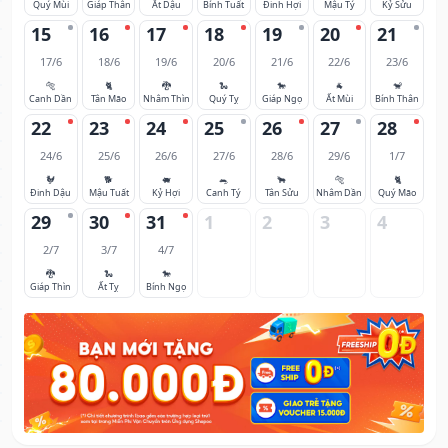
Quý Mùi
Giáp Thân
Ất Dậu
Bính Tuất
Đinh Hợi
Mậu Tý
Kỷ Sửu
15
16
17
18
19
20
21
17/6
18/6
19/6
20/6
21/6
22/6
23/6
🐅
🐈
🐉
🐍
🐎
🐐
🐒
Canh Dần
Tân Mão
Nhâm Thìn
Quý Tỵ
Giáp Ngọ
Ất Mùi
Bính Thân
22
23
24
25
26
27
28
24/6
25/6
26/6
27/6
28/6
29/6
1/7
🐓
🐕
🐖
🐀
🐂
🐅
🐈
Đinh Dậu
Mậu Tuất
Kỷ Hợi
Canh Tý
Tân Sửu
Nhâm Dần
Quý Mão
29
30
31
1
2
3
4
2/7
3/7
4/7
🐉
🐍
🐎
Giáp Thìn
Ất Tỵ
Bính Ngọ