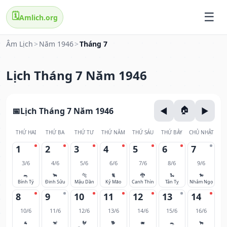
🗓️
Amlich.org
Âm Lịch
>
Năm 1946
>
Tháng 7
Lịch Tháng 7 Năm 1946
Lịch Tháng 7 Năm 1946
THỨ HAI
THỨ BA
THỨ TƯ
THỨ NĂM
THỨ SÁU
THỨ BẢY
CHỦ NHẬT
1
2
3
4
5
6
7
3/6
4/6
5/6
6/6
7/6
8/6
9/6
🐀
🐂
🐅
🐈
🐉
🐍
🐎
Bính Tý
Đinh Sửu
Mậu Dần
Kỷ Mão
Canh Thìn
Tân Tỵ
Nhâm Ngọ
8
9
10
11
12
13
14
10/6
11/6
12/6
13/6
14/6
15/6
16/6
🐐
🐒
🐓
🐕
🐖
🐀
🐂