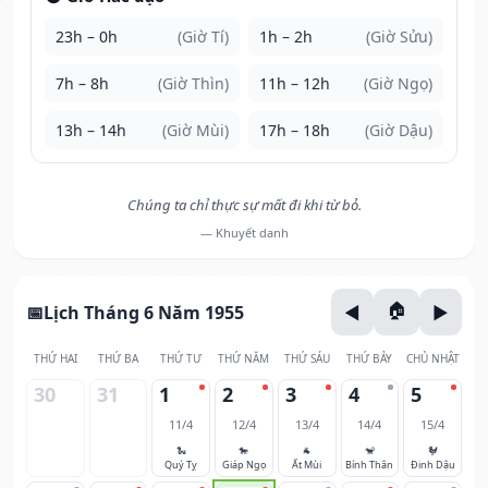
23h – 0h
(Giờ Tí)
1h – 2h
(Giờ Sửu)
7h – 8h
(Giờ Thìn)
11h – 12h
(Giờ Ngọ)
13h – 14h
(Giờ Mùi)
17h – 18h
(Giờ Dậu)
Chúng ta chỉ thực sự mất đi khi từ bỏ.
— Khuyết danh
Lịch Tháng 6 Năm 1955
THỨ HAI
THỨ BA
THỨ TƯ
THỨ NĂM
THỨ SÁU
THỨ BẢY
CHỦ NHẬT
30
31
1
2
3
4
5
11/4
12/4
13/4
14/4
15/4
🐍
🐎
🐐
🐒
🐓
Quý Tỵ
Giáp Ngọ
Ất Mùi
Bính Thân
Đinh Dậu