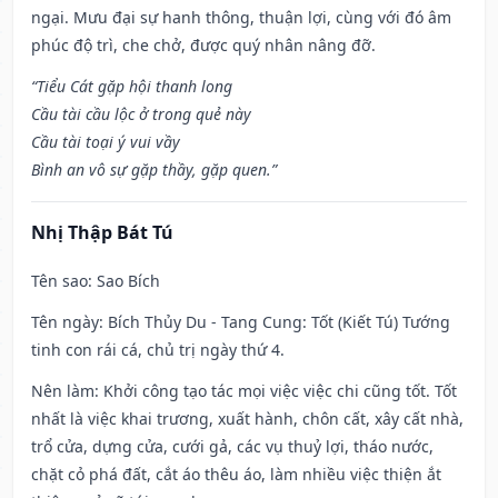
ngại. Mưu đại sự hanh thông, thuận lợi, cùng với đó âm
phúc độ trì, che chở, được quý nhân nâng đỡ.
“Tiểu Cát gặp hội thanh long
Cầu tài cầu lộc ở trong quẻ này
Cầu tài toại ý vui vầy
Bình an vô sự gặp thầy, gặp quen.”
Nhị Thập Bát Tú
Tên sao
: Sao Bích
Tên ngày
: Bích Thủy Du - Tang Cung: Tốt (Kiết Tú) Tướng
tinh con rái cá, chủ trị ngày thứ 4.
Nên làm
: Khởi công tạo tác mọi việc việc chi cũng tốt. Tốt
nhất là việc khai trương, xuất hành, chôn cất, xây cất nhà,
trổ cửa, dựng cửa, cưới gả, các vụ thuỷ lợi, tháo nước,
chặt cỏ phá đất, cắt áo thêu áo, làm nhiều việc thiện ắt