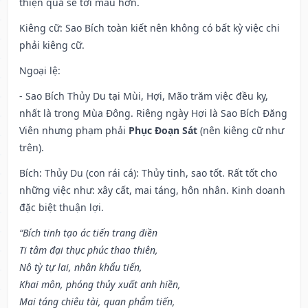
thiện quả sẽ tới mau hơn.
Kiêng cữ
: Sao Bích toàn kiết nên không có bất kỳ việc chi
phải kiêng cữ.
Ngoại lệ
:
- Sao Bích Thủy Du tại Mùi, Hợi, Mão trăm việc đều kỵ,
nhất là trong Mùa Đông. Riêng ngày Hợi là Sao Bích Đăng
Viên nhưng phạm phải
Phục Đoạn Sát
(nên kiêng cữ như
trên).
Bích: Thủy Du (con rái cá): Thủy tinh, sao tốt. Rất tốt cho
những việc như: xây cất, mai táng, hôn nhân. Kinh doanh
đặc biệt thuận lợi.
“Bích tinh tạo ác tiến trang điền
Ti tâm đại thục phúc thao thiên,
Nô tỳ tự lai, nhân khẩu tiến,
Khai môn, phóng thủy xuất anh hiền,
Mai táng chiêu tài, quan phẩm tiến,