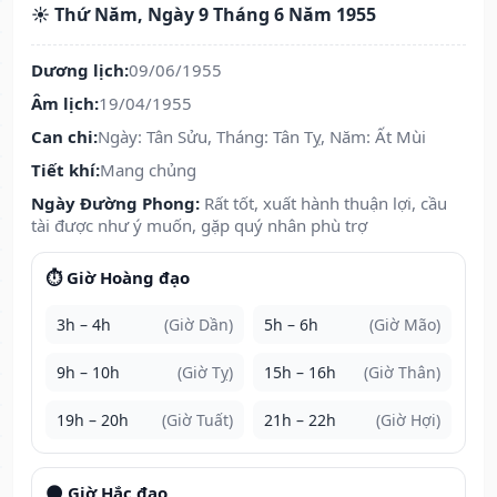
☀️ Thứ Năm, Ngày 9 Tháng 6 Năm 1955
Dương lịch:
09/06/1955
Âm lịch:
19/04/1955
Can chi:
Ngày: Tân Sửu, Tháng: Tân Tỵ, Năm: Ất Mùi
Tiết khí:
Mang chủng
Ngày Đường Phong:
Rất tốt, xuất hành thuận lợi, cầu
tài được như ý muốn, gặp quý nhân phù trợ
⏱️ Giờ Hoàng đạo
3h – 4h
(Giờ Dần)
5h – 6h
(Giờ Mão)
9h – 10h
(Giờ Tỵ)
15h – 16h
(Giờ Thân)
19h – 20h
(Giờ Tuất)
21h – 22h
(Giờ Hợi)
🌑 Giờ Hắc đạo