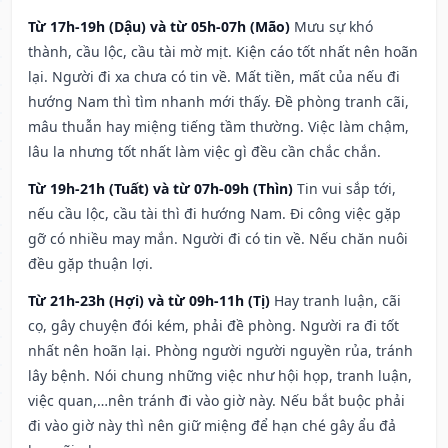
Từ 17h-19h (Dậu) và từ 05h-07h (Mão)
Mưu sự khó
thành, cầu lộc, cầu tài mờ mịt. Kiện cáo tốt nhất nên hoãn
lại. Người đi xa chưa có tin về. Mất tiền, mất của nếu đi
hướng Nam thì tìm nhanh mới thấy. Đề phòng tranh cãi,
mâu thuẫn hay miệng tiếng tầm thường. Việc làm chậm,
lâu la nhưng tốt nhất làm việc gì đều cần chắc chắn.
Từ 19h-21h (Tuất) và từ 07h-09h (Thìn)
Tin vui sắp tới,
nếu cầu lộc, cầu tài thì đi hướng Nam. Đi công việc gặp
gỡ có nhiều may mắn. Người đi có tin về. Nếu chăn nuôi
đều gặp thuận lợi.
Từ 21h-23h (Hợi) và từ 09h-11h (Tị)
Hay tranh luận, cãi
cọ, gây chuyện đói kém, phải đề phòng. Người ra đi tốt
nhất nên hoãn lại. Phòng người người nguyền rủa, tránh
lây bệnh. Nói chung những việc như hội họp, tranh luận,
việc quan,…nên tránh đi vào giờ này. Nếu bắt buộc phải
đi vào giờ này thì nên giữ miệng để hạn ché gây ẩu đả