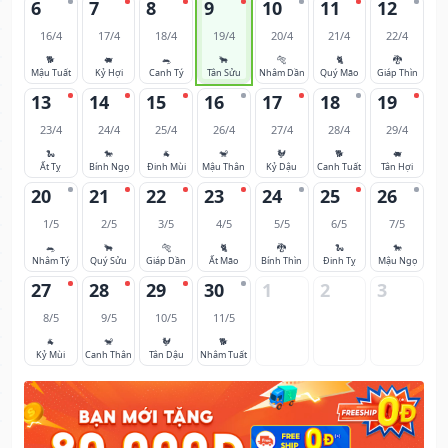
6
7
8
9
10
11
12
16/4
17/4
18/4
19/4
20/4
21/4
22/4
🐕
🐖
🐀
🐂
🐅
🐈
🐉
Mậu Tuất
Kỷ Hợi
Canh Tý
Tân Sửu
Nhâm Dần
Quý Mão
Giáp Thìn
13
14
15
16
17
18
19
23/4
24/4
25/4
26/4
27/4
28/4
29/4
🐍
🐎
🐐
🐒
🐓
🐕
🐖
Ất Tỵ
Bính Ngọ
Đinh Mùi
Mậu Thân
Kỷ Dậu
Canh Tuất
Tân Hợi
20
21
22
23
24
25
26
1/5
2/5
3/5
4/5
5/5
6/5
7/5
🐀
🐂
🐅
🐈
🐉
🐍
🐎
Nhâm Tý
Quý Sửu
Giáp Dần
Ất Mão
Bính Thìn
Đinh Tỵ
Mậu Ngọ
27
28
29
30
1
2
3
8/5
9/5
10/5
11/5
🐐
🐒
🐓
🐕
Kỷ Mùi
Canh Thân
Tân Dậu
Nhâm Tuất