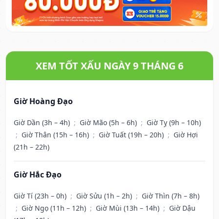
XEM TỐT XẤU NGÀY 9 THÁNG 6
Giờ Hoàng Đạo
Giờ Dần (3h – 4h)
;
Giờ Mão (5h – 6h)
;
Giờ Tỵ (9h – 10h)
;
Giờ Thân (15h – 16h)
;
Giờ Tuất (19h – 20h)
;
Giờ Hợi
(21h – 22h)
Giờ Hắc Đạo
Giờ Tí (23h – 0h)
;
Giờ Sửu (1h – 2h)
;
Giờ Thìn (7h – 8h)
;
Giờ Ngọ (11h – 12h)
;
Giờ Mùi (13h – 14h)
;
Giờ Dậu