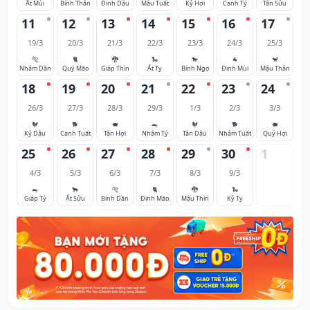
Ất Mùi
Bính Thân
Đinh Dậu
Mậu Tuất
Kỷ Hợi
Canh Tý
Tân Sửu
11
12
13
14
15
16
17
19/3
20/3
21/3
22/3
23/3
24/3
25/3
🐅
🐈
🐉
🐍
🐎
🐐
🐒
Nhâm Dần
Quý Mão
Giáp Thìn
Ất Tỵ
Bính Ngọ
Đinh Mùi
Mậu Thân
18
19
20
21
22
23
24
26/3
27/3
28/3
29/3
1/3
2/3
3/3
🐓
🐕
🐖
🐀
🐓
🐕
🐖
Kỷ Dậu
Canh Tuất
Tân Hợi
Nhâm Tý
Tân Dậu
Nhâm Tuất
Quý Hợi
25
26
27
28
29
30
1
4/3
5/3
6/3
7/3
8/3
9/3
🐀
🐂
🐅
🐈
🐉
🐍
Giáp Tý
Ất Sửu
Bính Dần
Đinh Mão
Mậu Thìn
Kỷ Tỵ