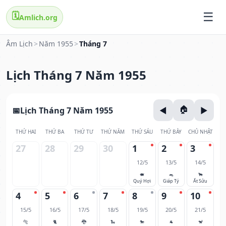
🗓️
Amlich.org
Âm Lịch
>
Năm 1955
>
Tháng 7
Lịch Tháng 7 Năm 1955
Lịch Tháng 7 Năm 1955
THỨ HAI
THỨ BA
THỨ TƯ
THỨ NĂM
THỨ SÁU
THỨ BẢY
CHỦ NHẬT
27
28
29
30
1
2
3
12/5
13/5
14/5
🐖
🐀
🐂
Quý Hợi
Giáp Tý
Ất Sửu
4
5
6
7
8
9
10
15/5
16/5
17/5
18/5
19/5
20/5
21/5
🐅
🐈
🐉
🐍
🐎
🐐
🐒