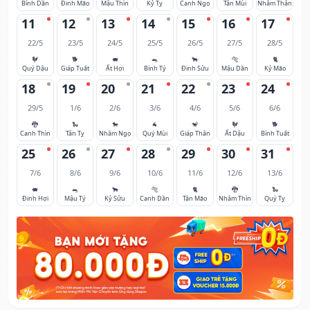
Bính Dần
Đinh Mão
Mậu Thìn
Kỷ Tỵ
Canh Ngọ
Tân Mùi
Nhâm Thân
11
12
13
14
15
16
17
22/5
23/5
24/5
25/5
26/5
27/5
28/5
🐓
🐕
🐖
🐀
🐂
🐅
🐈
Quý Dậu
Giáp Tuất
Ất Hợi
Bính Tý
Đinh Sửu
Mậu Dần
Kỷ Mão
18
19
20
21
22
23
24
29/5
1/6
2/6
3/6
4/6
5/6
6/6
🐉
🐍
🐎
🐐
🐒
🐓
🐕
Canh Thìn
Tân Tỵ
Nhâm Ngọ
Quý Mùi
Giáp Thân
Ất Dậu
Bính Tuất
25
26
27
28
29
30
31
7/6
8/6
9/6
10/6
11/6
12/6
13/6
🐖
🐀
🐂
🐅
🐈
🐉
🐍
Đinh Hợi
Mậu Tý
Kỷ Sửu
Canh Dần
Tân Mão
Nhâm Thìn
Quý Tỵ