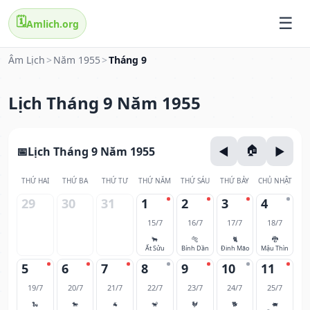
🗓️
Amlich.org
Âm Lịch
>
Năm 1955
>
Tháng 9
Lịch Tháng 9 Năm 1955
Lịch Tháng 9 Năm 1955
THỨ HAI
THỨ BA
THỨ TƯ
THỨ NĂM
THỨ SÁU
THỨ BẢY
CHỦ NHẬT
29
30
31
1
2
3
4
15/7
16/7
17/7
18/7
🐂
🐅
🐈
🐉
Ất Sửu
Bính Dần
Đinh Mão
Mậu Thìn
5
6
7
8
9
10
11
19/7
20/7
21/7
22/7
23/7
24/7
25/7
🐍
🐎
🐐
🐒
🐓
🐕
🐖