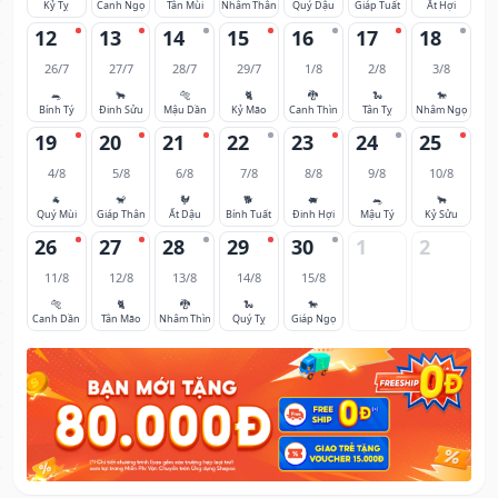
Kỷ Tỵ
Canh Ngọ
Tân Mùi
Nhâm Thân
Quý Dậu
Giáp Tuất
Ất Hợi
12
13
14
15
16
17
18
26/7
27/7
28/7
29/7
1/8
2/8
3/8
🐀
🐂
🐅
🐈
🐉
🐍
🐎
Bính Tý
Đinh Sửu
Mậu Dần
Kỷ Mão
Canh Thìn
Tân Tỵ
Nhâm Ngọ
19
20
21
22
23
24
25
4/8
5/8
6/8
7/8
8/8
9/8
10/8
🐐
🐒
🐓
🐕
🐖
🐀
🐂
Quý Mùi
Giáp Thân
Ất Dậu
Bính Tuất
Đinh Hợi
Mậu Tý
Kỷ Sửu
26
27
28
29
30
1
2
11/8
12/8
13/8
14/8
15/8
🐅
🐈
🐉
🐍
🐎
Canh Dần
Tân Mão
Nhâm Thìn
Quý Tỵ
Giáp Ngọ