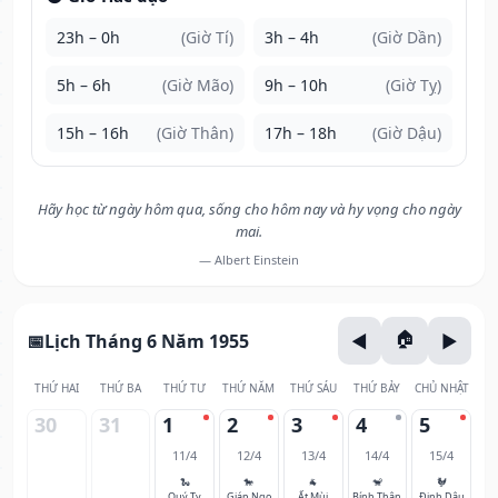
23h – 0h
(Giờ Tí)
3h – 4h
(Giờ Dần)
5h – 6h
(Giờ Mão)
9h – 10h
(Giờ Tỵ)
15h – 16h
(Giờ Thân)
17h – 18h
(Giờ Dậu)
Hãy học từ ngày hôm qua, sống cho hôm nay và hy vọng cho ngày
mai.
— Albert Einstein
Lịch Tháng 6 Năm 1955
THỨ HAI
THỨ BA
THỨ TƯ
THỨ NĂM
THỨ SÁU
THỨ BẢY
CHỦ NHẬT
30
31
1
2
3
4
5
11/4
12/4
13/4
14/4
15/4
🐍
🐎
🐐
🐒
🐓
Quý Tỵ
Giáp Ngọ
Ất Mùi
Bính Thân
Đinh Dậu