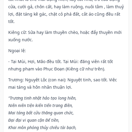
cửa, cưới gả, chôn cất, hay làm ruộng, nuôi tằm , làm thuỷ
lợi, đặt táng kê gác, chặt cỏ phá đất, cắt áo cũng đều rất
tốt.
Kiêng cữ
: Sửa hay làm thuyền chèo, hoặc đẩy thuyền mới
xuống nước.
Ngoại lệ
:
- Tại Mùi, Hợi, Mão đều tốt. Tại Mùi: đăng viên rất tốt
nhưng phạm vào Phục Đoạn (Kiêng cữ như trên).
Trương: Nguyệt Lộc (con nai): Nguyệt tinh, sao tốt. Việc
mai táng và hôn nhân thuận lợi.
“Trương tinh nhật hảo tạo long hiên,
Niên niên tiện kiến tiến trang điền,
Mai táng bất cửu thăng quan chức,
Đại đại vi quan cận Đế tiền,
Khai môn phóng thủy chiêu tài bạch,