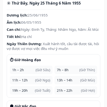
☀️ Thứ Bảy, Ngày 25 Tháng 6 Năm 1955
Dương lịch:
25/06/1955
Âm lịch:
06/05/1955
Can chi:
Ngày: Đinh Tỵ, Tháng: Nhâm Ngọ, Năm: Ất Mùi
Tiết khí:
Hạ chí
Ngày Thiên Dương:
Xuất hành tốt, cầu tài được tài, hỏi
vợ được vợ mọi việc đều như ý muốn
⏱️ Giờ Hoàng đạo
1h – 2h
(Giờ Sửu)
7h – 8h
(Giờ Thìn)
11h – 12h
(Giờ Ngọ)
13h – 14h
(Giờ Mùi)
19h – 20h
(Giờ Tuất)
21h – 22h
(Giờ Hợi)
🌑 Giờ Hắc đạo