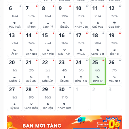
6
7
8
9
10
11
12
16/4
17/4
18/4
19/4
20/4
21/4
22/4
🐕
🐖
🐀
🐂
🐅
🐈
🐉
Mậu Tuất
Kỷ Hợi
Canh Tý
Tân Sửu
Nhâm Dần
Quý Mão
Giáp Thìn
13
14
15
16
17
18
19
23/4
24/4
25/4
26/4
27/4
28/4
29/4
🐍
🐎
🐐
🐒
🐓
🐕
🐖
Ất Tỵ
Bính Ngọ
Đinh Mùi
Mậu Thân
Kỷ Dậu
Canh Tuất
Tân Hợi
20
21
22
23
24
25
26
1/5
2/5
3/5
4/5
5/5
6/5
7/5
🐀
🐂
🐅
🐈
🐉
🐍
🐎
Nhâm Tý
Quý Sửu
Giáp Dần
Ất Mão
Bính Thìn
Đinh Tỵ
Mậu Ngọ
27
28
29
30
1
2
3
8/5
9/5
10/5
11/5
🐐
🐒
🐓
🐕
Kỷ Mùi
Canh Thân
Tân Dậu
Nhâm Tuất