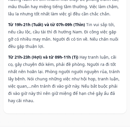
mâu thuẫn hay miệng tiếng tầm thường. Việc làm chậm,
lâu la nhưng tốt nhất làm việc gì đều cần chắc chắn.
Từ 19h-21h (Tuất) và từ 07h-09h (Thìn)
Tin vui sắp tới,
nếu cầu lộc, cầu tài thì đi hướng Nam. Đi công việc gặp
gỡ có nhiều may mắn. Người đi có tin về. Nếu chăn nuôi
đều gặp thuận lợi.
Từ 21h-23h (Hợi) và từ 09h-11h (Tị)
Hay tranh luận, cãi
cọ, gây chuyện đói kém, phải đề phòng. Người ra đi tốt
nhất nên hoãn lại. Phòng người người nguyền rủa, tránh
lây bệnh. Nói chung những việc như hội họp, tranh luận,
việc quan,…nên tránh đi vào giờ này. Nếu bắt buộc phải
đi vào giờ này thì nên giữ miệng để hạn ché gây ẩu đả
hay cãi nhau.