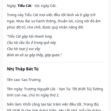
Ngày:
Tiểu Cát
- tức ngày Cát.
Trong này Tiểu Cát mọi việc đều tốt lành và ít gặp trở
ngại. Mưu đại sự hanh thông, thuận lợi, cùng với đó âm
phúc độ trì, che chở, được quý nhân nâng đỡ.
“Tiểu Cát gặp hội thanh long
Cầu tài cầu lộc ở trong quẻ này
Cầu tài toại ý vui vầy
Bình an vô sự gặp thầy, gặp quen.”
Nhị Thập Bát Tú
Tên sao
: Sao Trương
Tên ngày
: Trương Nguyệt Lộc - Vạn Tu: Tốt (Kiết Tú) Tướng
tinh con nai, chủ trị ngày thứ 2.
Nên làm
: Khởi công tạo tác trăm việc đều tốt. Trong đó,
tốt nhất là che mái dựng hiên, xây cất nhà, trổ cửa dựng