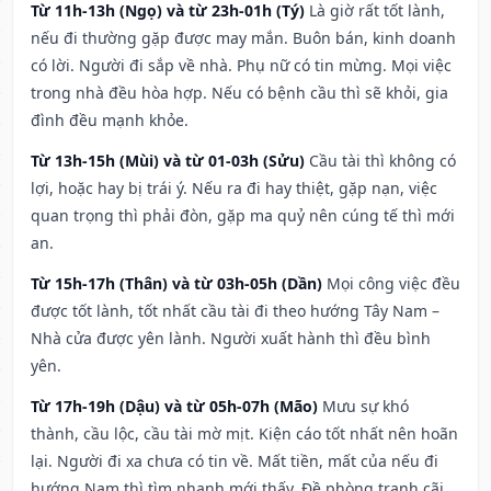
Từ 11h-13h (Ngọ) và từ 23h-01h (Tý)
Là giờ rất tốt lành,
nếu đi thường gặp được may mắn. Buôn bán, kinh doanh
có lời. Người đi sắp về nhà. Phụ nữ có tin mừng. Mọi việc
trong nhà đều hòa hợp. Nếu có bệnh cầu thì sẽ khỏi, gia
đình đều mạnh khỏe.
Từ 13h-15h (Mùi) và từ 01-03h (Sửu)
Cầu tài thì không có
lợi, hoặc hay bị trái ý. Nếu ra đi hay thiệt, gặp nạn, việc
quan trọng thì phải đòn, gặp ma quỷ nên cúng tế thì mới
an.
Từ 15h-17h (Thân) và từ 03h-05h (Dần)
Mọi công việc đều
được tốt lành, tốt nhất cầu tài đi theo hướng Tây Nam –
Nhà cửa được yên lành. Người xuất hành thì đều bình
yên.
Từ 17h-19h (Dậu) và từ 05h-07h (Mão)
Mưu sự khó
thành, cầu lộc, cầu tài mờ mịt. Kiện cáo tốt nhất nên hoãn
lại. Người đi xa chưa có tin về. Mất tiền, mất của nếu đi
hướng Nam thì tìm nhanh mới thấy. Đề phòng tranh cãi,