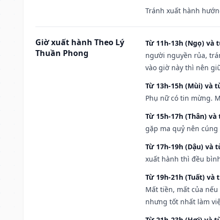
Tránh xuất hành hướng
Giờ xuất hành Theo Lý
Từ 11h-13h (Ngọ) và t
Thuần Phong
người nguyền rủa, trá
vào giờ này thì nên g
Từ 13h-15h (Mùi) và t
Phụ nữ có tin mừng. M
Từ 15h-17h (Thân) và 
gặp ma quỷ nên cúng t
Từ 17h-19h (Dậu) và 
xuất hành thì đều bìn
Từ 19h-21h (Tuất) và 
Mất tiền, mất của nếu
nhưng tốt nhất làm vi
Từ 21h-23h (Hợi) và t