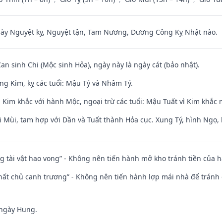
 Nguyệt kỵ, Nguyệt tận, Tam Nương, Dương Công Kỵ Nhật nào.
Can sinh Chi (Mộc sinh Hỏa), ngày này là ngày cát (bảo nhật).
ng Kim, kỵ các tuổi: Mậu Tý và Nhâm Tý.
 Kim khắc với hành Mộc, ngoại trừ các tuổi: Mậu Tuất vì Kim khắc 
i Mùi, tam hợp với Dần và Tuất thành Hỏa cục. Xung Tý, hình Ngọ, 
ng tài vật hao vong” - Không nên tiến hành mở kho tránh tiền của 
 thất chủ canh trương” - Không nên tiến hành lợp mái nhà để tránh 
 ngày Hung.