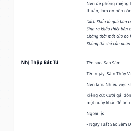
Nên đề phòng miệng lư
thuẫn, làm ơn nên oán
“Xích Khẩu là quả bần 
Sinh ra khẩu thiệt bàn c
Chẳng thời mất của nó 
Không thì chó cắn phân 
Nhị Thập Bát Tú
Tên sao
: Sao Sâm
Tên ngày
: Sâm Thủy Vi
Nên làm
: Nhiều việc k
Kiêng cữ
: Cưới gả, đó
một ngày khác để tiến
Ngoại lệ
:
- Ngày Tuất Sao Sâm 