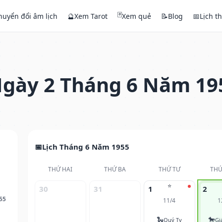
🃏
huyển đổi âm lịch
🔮
Xem Tarot
Xem quẻ
📝
Blog
📅
Lịch t
gày 2 Tháng 6 Năm 19
Lịch Tháng 6 Năm 1955
THỨ HAI
THỨ BA
THỨ TƯ
THỨ
⭐
30
31
1
2
55
11/4
1
🐍
🐎
Quý Tỵ
Gi