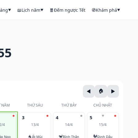
háng
📖
Lịch năm
🧧
Đếm ngược Tết
🧭
Khám phá
▼
▼
▼
55
 NĂM
THỨ SÁU
THỨ BẢY
CHỦ NHẬT
⭐
3
4
5
2/4
13/4
14/4
15/4
🐐
🐒
🐓
áp Ngọ
Ất Mùi
Bính Thân
Đinh Dậu