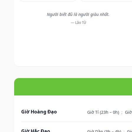
Người biết đủ là người giàu nhất.
— Lão Tử
Giờ Hoàng Đạo
Giờ Tí (23h – 0h)
;
Giờ
Giờ Hắc Đạo
Giờ Dần (3h – 4h)
;
Gi