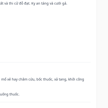
ất và thi cử đỗ đạt. Kỵ an táng và cưới gả.
 mổ xẻ hay châm cứu, bốc thuốc, xả tang, khởi công
 uống thuốc.