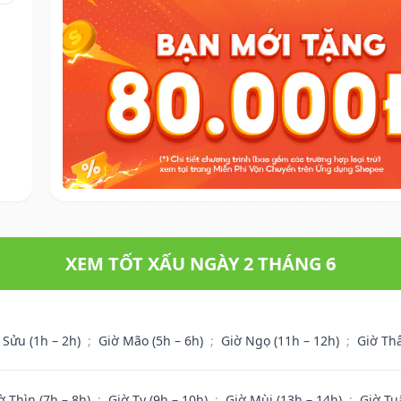
XEM TỐT XẤU NGÀY 2 THÁNG 6
 Sửu (1h – 2h)
;
Giờ Mão (5h – 6h)
;
Giờ Ngọ (11h – 12h)
;
Giờ Th
ờ Thìn (7h – 8h)
;
Giờ Tỵ (9h – 10h)
;
Giờ Mùi (13h – 14h)
;
Giờ Tu