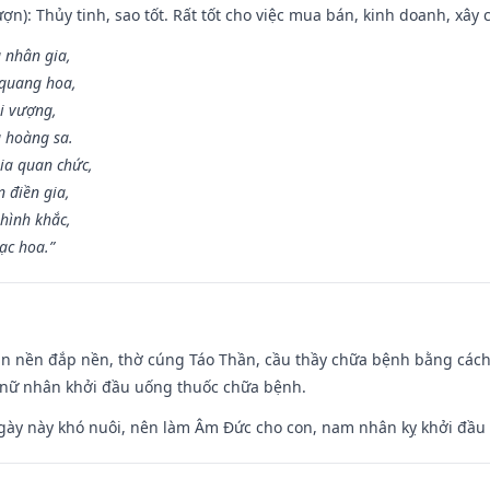
ợn): Thủy tinh, sao tốt. Rất tốt cho việc mua bán, kinh doanh, xây c
 nhân gia,
i quang hoa,
ài vượng,
g hoàng sa.
ia quan chức,
 điền gia,
hình khắc,
ạc hoa.”
an nền đắp nền, thờ cúng Táo Thần, cầu thầy chữa bệnh bằng cách
 nữ nhân khởi đầu uống thuốc chữa bệnh.
gày này khó nuôi, nên làm Âm Đức cho con, nam nhân kỵ khởi đầu