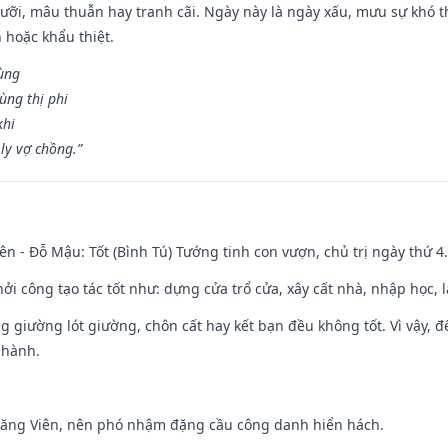
ỡi, mâu thuẫn hay tranh cãi. Ngày này là ngày xấu, mưu sự khó thà
 hoặc khẩu thiệt.
cùng
ùng thị phi
khi
ly vợ chồng.”
ên - Đỗ Mậu: Tốt (Bình Tú) Tướng tinh con vượn, chủ trị ngày thứ 4.
hởi công tạo tác tốt như: dựng cửa trổ cửa, xây cất nhà, nhập học,
ng giường lót giường, chôn cất hay kết bạn đều không tốt. Vì vậy, 
 hành.
Đăng Viên, nên phó nhậm đặng cầu công danh hiển hách.