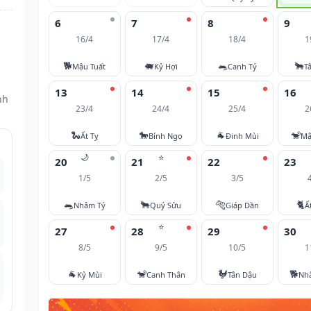
6
7
8
9
16/4
17/4
18/4
1
🐕
🐖
🐀
🐂
Mậu Tuất
Kỷ Hợi
Canh Tý
T
13
14
15
16
nh
23/4
24/4
25/4
2
🐍
🐎
🐐
🐒
Ất Tỵ
Bính Ngọ
Đinh Mùi
Mậ
🌙
⭐
20
21
22
23
1/5
2/5
3/5
🐀
🐂
🐅
🐈
Nhâm Tý
Quý Sửu
Giáp Dần
Ấ
⭐
27
28
29
30
8/5
9/5
10/5
1
🐐
🐒
🐓
🐕
Kỷ Mùi
Canh Thân
Tân Dậu
Nh