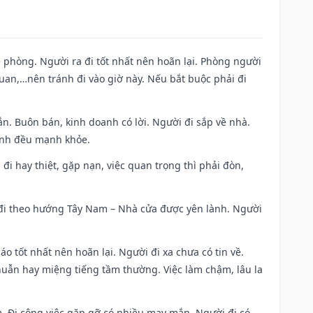
ề phòng. Người ra đi tốt nhất nên hoãn lại. Phòng người
uan,…nên tránh đi vào giờ này. Nếu bắt buộc phải đi
n. Buôn bán, kinh doanh có lời. Người đi sắp về nhà.
đình đều mạnh khỏe.
a đi hay thiệt, gặp nạn, việc quan trọng thì phải đòn,
i đi theo hướng Tây Nam – Nhà cửa được yên lành. Người
áo tốt nhất nên hoãn lại. Người đi xa chưa có tin về.
huẫn hay miệng tiếng tầm thường. Việc làm chậm, lâu la
am. Đi công việc gặp gỡ có nhiều may mắn. Người đi có