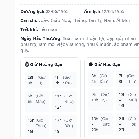
Dương lịch:
02/06/1955
Âm lịch:
12/04/1955
Can chi:
Ngày: Giáp Ngọ, Tháng: Tân Tỵ, Năm: Ất Mùi
Tiết khí:
Tiểu mãn
Ngày Hảo Thương:
Xuất hành thuận lợi, gặp qúy nhân
phù trợ, làm mọi việc vừa lòng, như ý muốn, áo phẩm vi
quy.
⏱️ Giờ Hoàng đạo
🌑 Giờ Hắc đạo
3h –
(Giờ
7h –
(Giờ
23h –
(Giờ
1h –
(Giờ
4h
Dần)
8h
Thìn)
0h
Tí)
2h
Sửu)
9h –
(Giờ
13h
(Giờ
5h –
(Giờ
11h
(Giờ
10h
Tỵ)
–
Mùi)
6h
Mão)
–
Ngọ)
14h
12h
19h
(Giờ
21h
(Giờ
15h
(Giờ
17h
(Giờ
–
Tuất)
–
Hợi)
–
Thân)
–
Dậu)
20h
22h
16h
18h