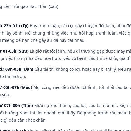
 Lên Trời gặp Hạc Thần (xấu)
ừ 23h-01h (Tý)
Hay tranh luận, cãi cọ, gây chuyện đói kém, phải đ
nh lây bệnh. Nói chung những việc như hội họp, tranh luận, việc q
iữ miệng để hạn ché gây ẩu đả hay cãi nhau.
ừ 01-03h (Sửu)
Là giờ rất tốt lành, nếu đi thường gặp được may mắ
ọi việc trong nhà đều hòa hợp. Nếu có bệnh cầu thì sẽ khỏi, gia 
từ 03h-05h (Dần)
Cầu tài thì không có lợi, hoặc hay bị trái ý. Nếu r
ế thì mới an.
từ 05h-07h (Mão)
Mọi công việc đều được tốt lành, tốt nhất cầu tà
h yên.
từ 07h-09h (Thìn)
Mưu sự khó thành, cầu lộc, cầu tài mờ mịt. Kiện c
 đi hướng Nam thì tìm nhanh mới thấy. Đề phòng tranh cãi, mâu t
ệc gì đều cần chắc chắn.
ừ 09h-11h (Tị)
Tin vui sắp tới, nếu cầu lộc, cầu tài thì đi hướng N