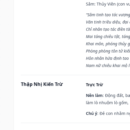
Sâm: Thủy Viên (con vư
“Sâm tinh tạo tác vượng
Văn tinh triều diệu, đạ
Chỉ nhân tạo tác điền t
Mai táng chiêu tật, tán
Khai môn, phóng thủy g
Phòng phòng tôn tử kiến
Hôn nhân hứa định tao 
Nam nữ chiêu khai mộ l
Thập Nhị Kiến Trừ
Trực Trừ
Nên làm
: Động đất, b
làm lò nhuộm lò gốm,
Chú ý
: Đẻ con nhằm n