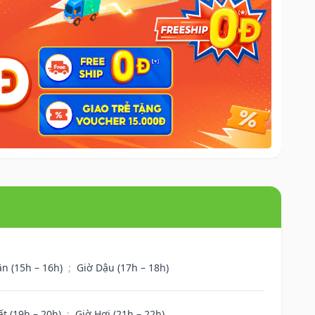
ân (15h – 16h)
;
Giờ Dậu (17h – 18h)
ất (19h – 20h)
;
Giờ Hợi (21h – 22h)