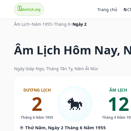
🗓️
Trang chủ
🔄
C
Amlich.org
Âm Lịch
>
Năm 1955
>
Tháng 6
>
Ngày 2
Âm Lịch Hôm Nay, N
Ngày Giáp Ngọ, Tháng Tân Tỵ, Năm Ất Mùi
DƯƠNG LỊCH
ÂM LỊCH
2
12
🐎
Tháng 6 Năm 1955
Tháng 4 Năm 19
☀️ Thứ Năm, Ngày 2 Tháng 6 Năm 1955