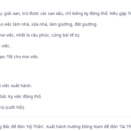
tự, giải oan, trừ được các sao xấu, chỉ kiêng kỵ động thổ. Nếu gặp Tr
ho việc làm nhà, sửa nhà, làm giường, đặt giường.
ọi việc, nhất là cầu phúc, cúng bái tế tự.
 việc.
o: Tốt cho mọi việc.
i việc xuất hành.
át: Kỵ việc động thổ.
hú (cưới hỏi).
 Bắc để đón 'Hỷ Thần'. Xuất hành hướng Đông Nam để đón 'Tài Th