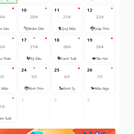
10
11
12
9/4
20/4
21/4
22/4
🐅
🐈
🐉
ân Sửu
Nhâm Dần
Quý Mão
Giáp Thìn
⭐
17
18
19
6/4
27/4
28/4
29/4
🐓
🐕
🐖
u Thân
Kỷ Dậu
Canh Tuất
Tân Hợi
⭐
24
25
26
4/5
5/5
6/5
7/5
🐉
🐍
🐎
t Mão
Bính Thìn
Đinh Tỵ
Mậu Ngọ
1
2
3
1/5
âm Tuất