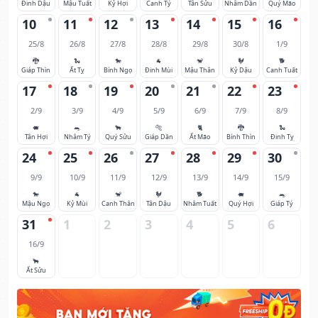
Đinh Dậu
Mậu Tuất
Kỷ Hợi
Canh Tý
Tân Sửu
Nhâm Dần
Quý Mão
10
11
12
13
14
15
16
25/8
26/8
27/8
28/8
29/8
30/8
1/9
🐉
🐍
🐎
🐐
🐒
🐓
🐕
Giáp Thìn
Ất Tỵ
Bính Ngọ
Đinh Mùi
Mậu Thân
Kỷ Dậu
Canh Tuất
17
18
19
20
21
22
23
2/9
3/9
4/9
5/9
6/9
7/9
8/9
🐖
🐀
🐂
🐅
🐈
🐉
🐍
Tân Hợi
Nhâm Tý
Quý Sửu
Giáp Dần
Ất Mão
Bính Thìn
Đinh Tỵ
24
25
26
27
28
29
30
9/9
10/9
11/9
12/9
13/9
14/9
15/9
🐎
🐐
🐒
🐓
🐕
🐖
🐀
Mậu Ngọ
Kỷ Mùi
Canh Thân
Tân Dậu
Nhâm Tuất
Quý Hợi
Giáp Tý
31
1
2
3
4
5
6
16/9
🐂
Ất Sửu