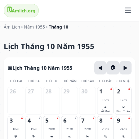
🗓️
Amlich.org
Âm Lịch
>
Năm 1955
>
Tháng 10
Lịch Tháng 10 Năm 1955
Lịch Tháng 10 Năm 1955
THỨ HAI
THỨ BA
THỨ TƯ
THỨ NĂM
THỨ SÁU
THỨ BẢY
CHỦ NHẬT
26
27
28
29
30
1
2
16/8
17/8
🐐
🐒
Ất Mùi
Bính Thân
3
4
5
6
7
8
9
18/8
19/8
20/8
21/8
22/8
23/8
24/8
🐓
🐕
🐖
🐀
🐂
🐅
🐈