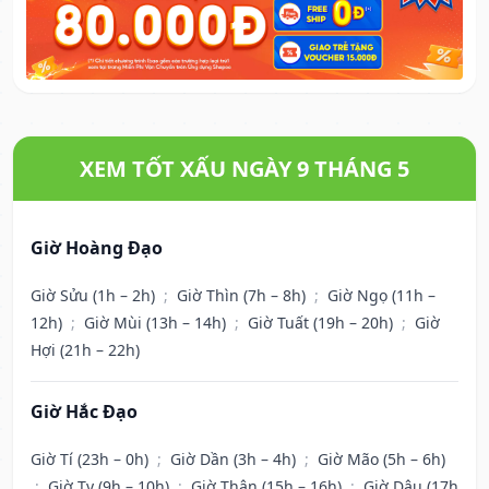
XEM TỐT XẤU NGÀY 9 THÁNG 5
Giờ Hoàng Đạo
Giờ Sửu (1h – 2h)
;
Giờ Thìn (7h – 8h)
;
Giờ Ngọ (11h –
12h)
;
Giờ Mùi (13h – 14h)
;
Giờ Tuất (19h – 20h)
;
Giờ
Hợi (21h – 22h)
Giờ Hắc Đạo
Giờ Tí (23h – 0h)
;
Giờ Dần (3h – 4h)
;
Giờ Mão (5h – 6h)
;
Giờ Tỵ (9h – 10h)
;
Giờ Thân (15h – 16h)
;
Giờ Dậu (17h