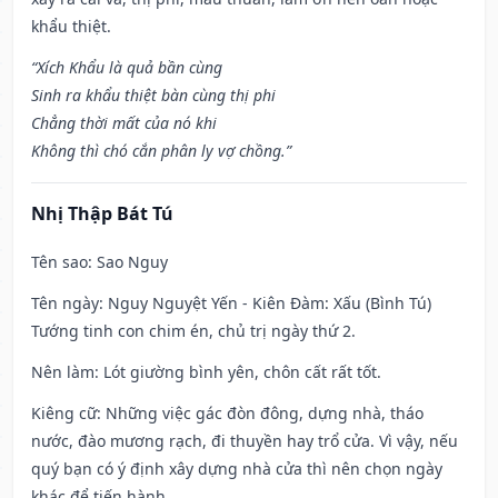
khẩu thiệt.
“Xích Khẩu là quả bần cùng
Sinh ra khẩu thiệt bàn cùng thị phi
Chẳng thời mất của nó khi
Không thì chó cắn phân ly vợ chồng.”
Nhị Thập Bát Tú
Tên sao
: Sao Nguy
Tên ngày
: Nguy Nguyệt Yến - Kiên Đàm: Xấu (Bình Tú)
Tướng tinh con chim én, chủ trị ngày thứ 2.
Nên làm
: Lót giường bình yên, chôn cất rất tốt.
Kiêng cữ
: Những việc gác đòn đông, dựng nhà, tháo
nước, đào mương rạch, đi thuyền hay trổ cửa. Vì vậy, nếu
quý bạn có ý định xây dựng nhà cửa thì nên chọn ngày
khác để tiến hành.