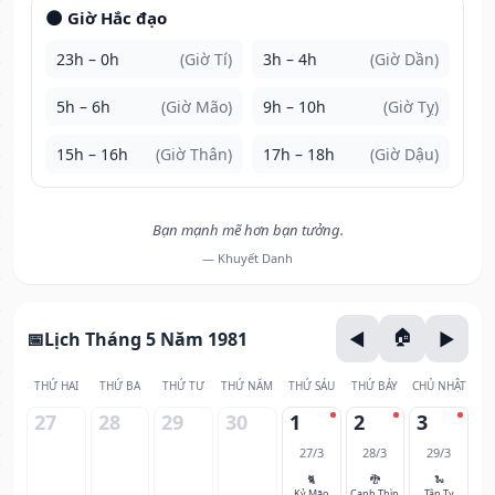
🌑 Giờ Hắc đạo
23h – 0h
(Giờ Tí)
3h – 4h
(Giờ Dần)
5h – 6h
(Giờ Mão)
9h – 10h
(Giờ Tỵ)
15h – 16h
(Giờ Thân)
17h – 18h
(Giờ Dậu)
Bạn mạnh mẽ hơn bạn tưởng.
— Khuyết Danh
Lịch Tháng 5 Năm 1981
THỨ HAI
THỨ BA
THỨ TƯ
THỨ NĂM
THỨ SÁU
THỨ BẢY
CHỦ NHẬT
27
28
29
30
1
2
3
27/3
28/3
29/3
🐈
🐉
🐍
Kỷ Mão
Canh Thìn
Tân Tỵ