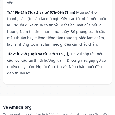
yên.
Từ 19h-21h (Tuất) và từ 07h-09h (Thìn)
Mưu sự khó
thành, cầu lộc, cầu tài mờ mịt. Kiện cáo tốt nhất nên hoãn
lại. Người đi xa chưa có tin về. Mất tiền, mất của nếu đi
hướng Nam thì tìm nhanh mới thấy. Đề phòng tranh cãi,
mâu thuẫn hay miệng tiếng tầm thường. Việc làm chậm,
lâu la nhưng tốt nhất làm việc gì đều cần chắc chắn.
Từ 21h-23h (Hợi) và từ 09h-11h (Tị)
Tin vui sắp tới, nếu
cầu lộc, cầu tài thì đi hướng Nam. Đi công việc gặp gỡ có
nhiều may mắn. Người đi có tin về. Nếu chăn nuôi đều
gặp thuận lợi.
Về Amlich.org
Trang web tra cứu âm lịch Việt Nam miễn phí, cung cấp thông