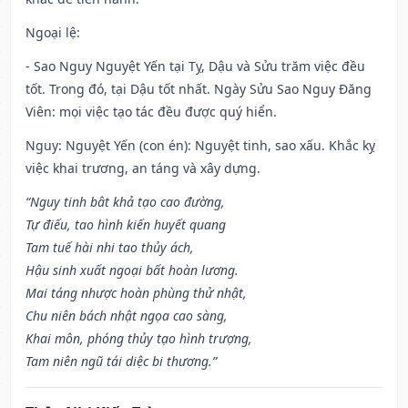
Ngoại lệ
:
- Sao Nguy Nguyệt Yến tại Tỵ, Dậu và Sửu trăm việc đều
tốt. Trong đó, tại Dậu tốt nhất. Ngày Sửu Sao Nguy Đăng
Viên: mọi việc tạo tác đều được quý hiển.
Nguy: Nguyệt Yến (con én): Nguyệt tinh, sao xấu. Khắc kỵ
việc khai trương, an táng và xây dựng.
“Nguy tinh bât khả tạo cao đường,
Tự điếu, tao hình kiến huyết quang
Tam tuế hài nhi tao thủy ách,
Hậu sinh xuất ngoại bất hoàn lương.
Mai táng nhược hoàn phùng thử nhật,
Chu niên bách nhật ngọa cao sàng,
Khai môn, phóng thủy tạo hình trượng,
Tam niên ngũ tái diệc bi thương.”