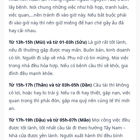
lây bệnh. Nói chung những việc như hội họp, tranh luận,
việc quan,…nên tránh đi vào giờ này. Nếu bắt buộc phải
đi vào giờ này thì nên giữ miệng để hạn ché gây ẩu đả
hay cãi nhau.
Từ 13h-15h (Mùi) và từ 01-03h (Sửu)
Là giờ rất tốt lành,
nếu đi thường gặp được may mắn. Buôn bán, kinh doanh
có lời. Người đi sắp về nhà. Phụ nữ có tin mừng. Mọi việc
trong nhà đều hòa hợp. Nếu có bệnh cầu thì sẽ khỏi, gia
đình đều mạnh khỏe.
Từ 15h-17h (Thân) và từ 03h-05h (Dần)
Cầu tài thì không
có lợi, hoặc hay bị trái ý. Nếu ra đi hay thiệt, gặp nạn, việc
quan trọng thì phải đòn, gặp ma quỷ nên cúng tế thì mới
an.
Từ 17h-19h (Dậu) và từ 05h-07h (Mão)
Mọi công việc đều
được tốt lành, tốt nhất cầu tài đi theo hướng Tây Nam –
Nhà cửa được yên lành. Người xuất hành thì đều bình