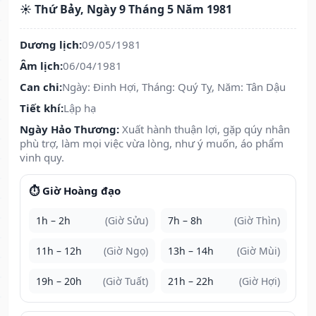
☀️ Thứ Bảy, Ngày 9 Tháng 5 Năm 1981
Dương lịch:
09/05/1981
Âm lịch:
06/04/1981
Can chi:
Ngày: Đinh Hợi, Tháng: Quý Tỵ, Năm: Tân Dậu
Tiết khí:
Lập hạ
Ngày Hảo Thương:
Xuất hành thuận lợi, gặp qúy nhân
phù trợ, làm mọi việc vừa lòng, như ý muốn, áo phẩm
vinh quy.
⏱️ Giờ Hoàng đạo
1h – 2h
(Giờ Sửu)
7h – 8h
(Giờ Thìn)
11h – 12h
(Giờ Ngọ)
13h – 14h
(Giờ Mùi)
19h – 20h
(Giờ Tuất)
21h – 22h
(Giờ Hợi)