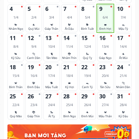
4
5
6
7
8
9
10
1/4
2/4
3/4
4/4
5/4
6/4
7/4
🐎
🐐
🐒
🐓
🐕
🐖
🐀
Nhâm Ngọ
Quý Mùi
Giáp Thân
Ất Dậu
Bính Tuất
Đinh Hợi
Mậu Tý
11
12
13
14
15
16
17
8/4
9/4
10/4
11/4
12/4
13/4
14/4
🐂
🐅
🐈
🐉
🐍
🐎
🐐
Kỷ Sửu
Canh Dần
Tân Mão
Nhâm Thìn
Quý Tỵ
Giáp Ngọ
Ất Mùi
18
19
20
21
22
23
24
15/4
16/4
17/4
18/4
19/4
20/4
21/4
🐒
🐓
🐕
🐖
🐀
🐂
🐅
Bính Thân
Đinh Dậu
Mậu Tuất
Kỷ Hợi
Canh Tý
Tân Sửu
Nhâm Dần
25
26
27
28
29
30
31
22/4
23/4
24/4
25/4
26/4
27/4
28/4
🐈
🐉
🐍
🐎
🐐
🐒
🐓
Quý Mão
Giáp Thìn
Ất Tỵ
Bính Ngọ
Đinh Mùi
Mậu Thân
Kỷ Dậu