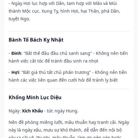
- Ngày Hợi lục hợp với Dần, tam hợp với Mão và Mùi
thành Mộc cục. Xung Tỵ, hình Hợi, hại Thân, phá Dần,
tuyệt Ngọ.
Bành Tổ Bách Kỵ Nhật
-
Đinh
: “Bất thế đầu đầu chủ sanh sang” - Không nên tiến
hành việc cắt tóc để tránh đầu sinh ra nhọt
-
Hợi
: “Bất giá thú tất chủ phân trương” - Không nên tiến
hành các việc liên quan đến cưới hỏi để tránh ly biệt
Khổng Minh Lục Diệu
Ngày:
Xích Khẩu
- tức ngày Hung.
Nên đề phòng miệng lưỡi, mâu thuẫn hay tranh cãi. Ngày
này là ngày xấu, mưu sự khó thành, dễ dẫn đến nội bộ
xảy ra cãi vã, thị phi, mâu thuẫn, làm ơn nên oán hoặc