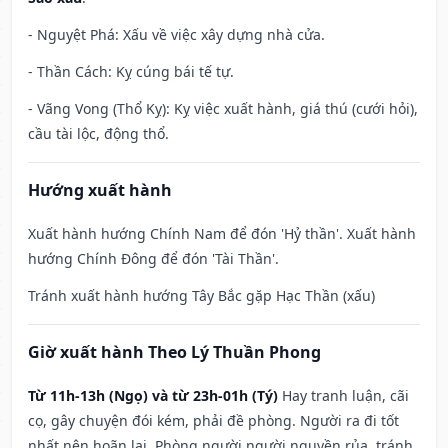
- Nguyệt Phá: Xấu về việc xây dựng nhà cửa.
- Thần Cách: Kỵ cúng bái tế tự.
- Vãng Vong (Thổ Kỵ): Kỵ việc xuất hành, giá thú (cưới hỏi),
cầu tài lộc, động thổ.
Hướng xuất hành
Xuất hành hướng Chính Nam để đón 'Hỷ thần'. Xuất hành
hướng Chính Đông để đón 'Tài Thần'.
Tránh xuất hành hướng Tây Bắc gặp Hạc Thần (xấu)
Giờ xuất hành Theo Lý Thuần Phong
Từ 11h-13h (Ngọ) và từ 23h-01h (Tý)
Hay tranh luận, cãi
cọ, gây chuyện đói kém, phải đề phòng. Người ra đi tốt
nhất nên hoãn lại. Phòng người người nguyền rủa, tránh