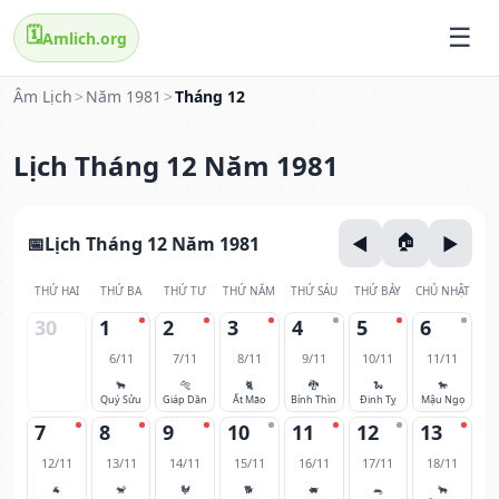
🗓️
Amlich.org
Âm Lịch
>
Năm 1981
>
Tháng 12
Lịch Tháng 12 Năm 1981
Lịch Tháng 12 Năm 1981
THỨ HAI
THỨ BA
THỨ TƯ
THỨ NĂM
THỨ SÁU
THỨ BẢY
CHỦ NHẬT
30
1
2
3
4
5
6
6/11
7/11
8/11
9/11
10/11
11/11
🐂
🐅
🐈
🐉
🐍
🐎
Quý Sửu
Giáp Dần
Ất Mão
Bính Thìn
Đinh Tỵ
Mậu Ngọ
7
8
9
10
11
12
13
12/11
13/11
14/11
15/11
16/11
17/11
18/11
🐐
🐒
🐓
🐕
🐖
🐀
🐂