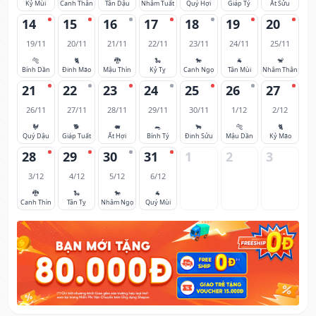
Kỷ Mùi
Canh Thân
Tân Dậu
Nhâm Tuất
Quý Hợi
Giáp Tý
Ất Sửu
14
15
16
17
18
19
20
19/11
20/11
21/11
22/11
23/11
24/11
25/11
🐅
🐈
🐉
🐍
🐎
🐐
🐒
Bính Dần
Đinh Mão
Mậu Thìn
Kỷ Tỵ
Canh Ngọ
Tân Mùi
Nhâm Thân
21
22
23
24
25
26
27
26/11
27/11
28/11
29/11
30/11
1/12
2/12
🐓
🐕
🐖
🐀
🐂
🐅
🐈
Quý Dậu
Giáp Tuất
Ất Hợi
Bính Tý
Đinh Sửu
Mậu Dần
Kỷ Mão
28
29
30
31
1
2
3
3/12
4/12
5/12
6/12
🐉
🐍
🐎
🐐
Canh Thìn
Tân Tỵ
Nhâm Ngọ
Quý Mùi