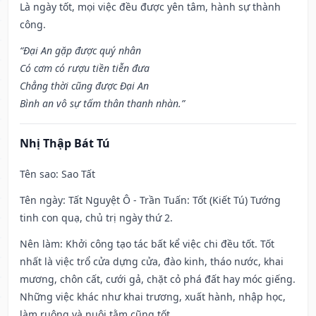
Là ngày tốt, mọi việc đều được yên tâm, hành sự thành
công.
“Đại An gặp được quý nhân
Có cơm có rượu tiền tiễn đưa
Chẳng thời cũng được Đại An
Bình an vô sự tấm thân thanh nhàn.”
Nhị Thập Bát Tú
Tên sao
: Sao Tất
Tên ngày
: Tất Nguyệt Ô - Trần Tuấn: Tốt (Kiết Tú) Tướng
tinh con quạ, chủ trị ngày thứ 2.
Nên làm
: Khởi công tạo tác bất kể việc chi đều tốt. Tốt
nhất là việc trổ cửa dựng cửa, đào kinh, tháo nước, khai
mương, chôn cất, cưới gả, chặt cỏ phá đất hay móc giếng.
Những việc khác như khai trương, xuất hành, nhập học,
làm ruộng và nuôi tằm cũng tốt.