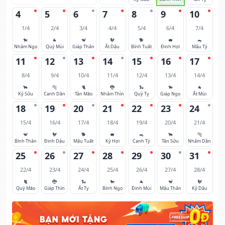
4
5
6
7
8
9
10
1/4
2/4
3/4
4/4
5/4
6/4
7/4
🐎
🐐
🐒
🐓
🐕
🐖
🐀
Nhâm Ngọ
Quý Mùi
Giáp Thân
Ất Dậu
Bính Tuất
Đinh Hợi
Mậu Tý
11
12
13
14
15
16
17
8/4
9/4
10/4
11/4
12/4
13/4
14/4
🐂
🐅
🐈
🐉
🐍
🐎
🐐
Kỷ Sửu
Canh Dần
Tân Mão
Nhâm Thìn
Quý Tỵ
Giáp Ngọ
Ất Mùi
18
19
20
21
22
23
24
15/4
16/4
17/4
18/4
19/4
20/4
21/4
🐒
🐓
🐕
🐖
🐀
🐂
🐅
Bính Thân
Đinh Dậu
Mậu Tuất
Kỷ Hợi
Canh Tý
Tân Sửu
Nhâm Dần
25
26
27
28
29
30
31
22/4
23/4
24/4
25/4
26/4
27/4
28/4
🐈
🐉
🐍
🐎
🐐
🐒
🐓
Quý Mão
Giáp Thìn
Ất Tỵ
Bính Ngọ
Đinh Mùi
Mậu Thân
Kỷ Dậu