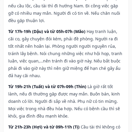
nếu cầu lộc, cầu tài thì đi hướng Nam. Đi công việc gặp
gỡ có nhiều may mắn. Người đi có tin về. Nếu chăn nuôi
đều gặp thuận lợi.
Từ 17h-19h (Dậu) và từ 05h-07h (Mão)
Hay tranh luận,
cãi cọ, gây chuyện đói kém, phải đề phòng. Người ra đi
tốt nhất nên hoãn lại. Phòng người người nguyền rủa,
tránh lây bệnh. Nói chung những việc như hội họp, tranh
luận, việc quan,…nên tránh đi vào giờ này. Nếu bắt buộc
phải đi vào giờ này thì nên giữ miệng để hạn ché gây ẩu
đả hay cãi nhau.
Từ 19h-21h (Tuất) và từ 07h-09h (Thìn)
Là giờ rất tốt
lành, nếu đi thường gặp được may mắn. Buôn bán, kinh
doanh có lời. Người đi sắp về nhà. Phụ nữ có tin mừng.
Mọi việc trong nhà đều hòa hợp. Nếu có bệnh cầu thì sẽ
khỏi, gia đình đều mạnh khỏe.
Từ 21h-23h (Hợi) và từ 09h-11h (Tị)
Cầu tài thì không có