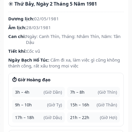
☀️ Thứ Bảy, Ngày 2 Tháng 5 Năm 1981
Dương lịch:
02/05/1981
Âm lịch:
28/03/1981
Can chi:
Ngày: Canh Thìn, Tháng: Nhâm Thìn, Năm: Tân
Dậu
Tiết khí:
Cốc vũ
Ngày Bạch Hổ Túc:
Cấm đi xa, làm việc gì cũng không
thành công, rất xấu trong mọi việc
⏱️ Giờ Hoàng đạo
3h – 4h
(Giờ Dần)
7h – 8h
(Giờ Thìn)
9h – 10h
(Giờ Tỵ)
15h – 16h
(Giờ Thân)
17h – 18h
(Giờ Dậu)
21h – 22h
(Giờ Hợi)