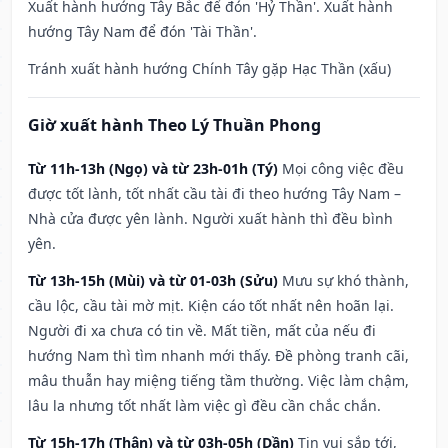
Xuất hành hướng Tây Bắc để đón 'Hỷ Thần'. Xuất hành
hướng Tây Nam để đón 'Tài Thần'.
Tránh xuất hành hướng Chính Tây gặp Hạc Thần (xấu)
Giờ xuất hành Theo Lý Thuần Phong
Từ 11h-13h (Ngọ) và từ 23h-01h (Tý)
Mọi công việc đều
được tốt lành, tốt nhất cầu tài đi theo hướng Tây Nam –
Nhà cửa được yên lành. Người xuất hành thì đều bình
yên.
Từ 13h-15h (Mùi) và từ 01-03h (Sửu)
Mưu sự khó thành,
cầu lộc, cầu tài mờ mịt. Kiện cáo tốt nhất nên hoãn lại.
Người đi xa chưa có tin về. Mất tiền, mất của nếu đi
hướng Nam thì tìm nhanh mới thấy. Đề phòng tranh cãi,
mâu thuẫn hay miệng tiếng tầm thường. Việc làm chậm,
lâu la nhưng tốt nhất làm việc gì đều cần chắc chắn.
Từ 15h-17h (Thân) và từ 03h-05h (Dần)
Tin vui sắp tới,