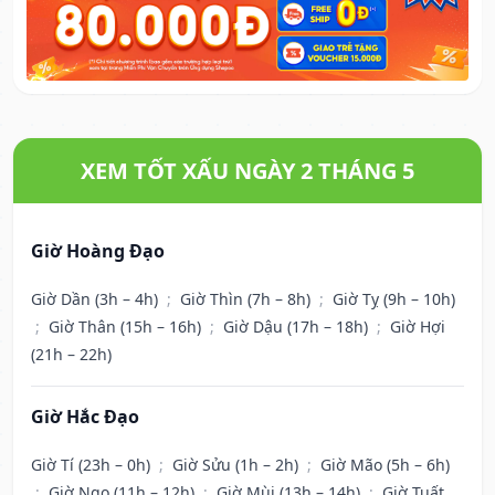
XEM TỐT XẤU NGÀY 2 THÁNG 5
Giờ Hoàng Đạo
Giờ Dần (3h – 4h)
;
Giờ Thìn (7h – 8h)
;
Giờ Tỵ (9h – 10h)
;
Giờ Thân (15h – 16h)
;
Giờ Dậu (17h – 18h)
;
Giờ Hợi
(21h – 22h)
Giờ Hắc Đạo
Giờ Tí (23h – 0h)
;
Giờ Sửu (1h – 2h)
;
Giờ Mão (5h – 6h)
;
Giờ Ngọ (11h – 12h)
;
Giờ Mùi (13h – 14h)
;
Giờ Tuất