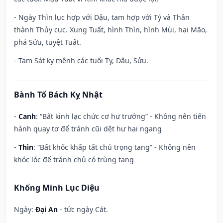
- Ngày Thìn lục hợp với Dậu, tam hợp với Tý và Thân
thành Thủy cục. Xung Tuất, hình Thìn, hình Mùi, hại Mão,
phá Sửu, tuyệt Tuất.
- Tam Sát kỵ mệnh các tuổi Tỵ, Dậu, Sửu.
Bành Tổ Bách Kỵ Nhật
-
Canh
: “Bất kinh lạc chức cơ hư trướng” - Không nên tiến
hành quay tơ để tránh cũi dệt hư hại ngang
-
Thìn
: “Bất khốc khấp tất chủ trọng tang” - Không nên
khóc lóc để tránh chủ có trùng tang
Khổng Minh Lục Diệu
Ngày:
Đại An
- tức ngày Cát.