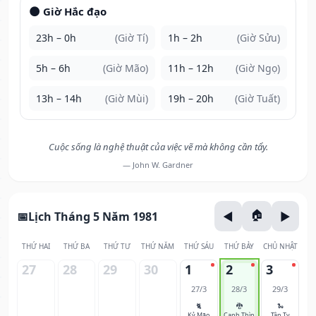
🌑 Giờ Hắc đạo
23h – 0h
(Giờ Tí)
1h – 2h
(Giờ Sửu)
5h – 6h
(Giờ Mão)
11h – 12h
(Giờ Ngọ)
13h – 14h
(Giờ Mùi)
19h – 20h
(Giờ Tuất)
Cuộc sống là nghệ thuật của việc vẽ mà không cần tẩy.
— John W. Gardner
Lịch Tháng 5 Năm 1981
THỨ HAI
THỨ BA
THỨ TƯ
THỨ NĂM
THỨ SÁU
THỨ BẢY
CHỦ NHẬT
27
28
29
30
1
2
3
27/3
28/3
29/3
🐈
🐉
🐍
Kỷ Mão
Canh Thìn
Tân Tỵ