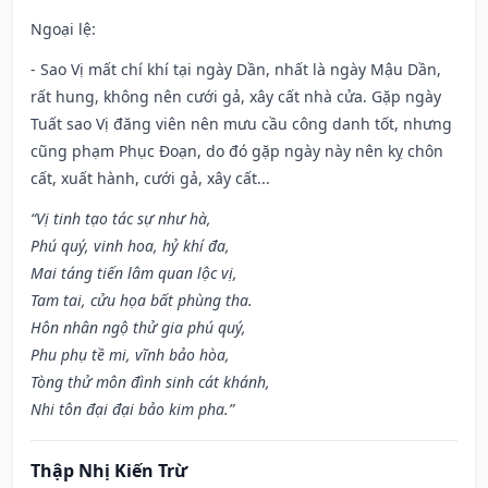
Ngoại lệ
:
- Sao Vị mất chí khí tại ngày Dần, nhất là ngày Mậu Dần,
rất hung, không nên cưới gả, xây cất nhà cửa. Gặp ngày
Tuất sao Vị đăng viên nên mưu cầu công danh tốt, nhưng
cũng phạm Phục Đoạn, do đó gặp ngày này nên kỵ chôn
cất, xuất hành, cưới gả, xây cất...
“Vị tinh tạo tác sự như hà,
Phú quý, vinh hoa, hỷ khí đa,
Mai táng tiến lâm quan lộc vị,
Tam tai, cửu họa bất phùng tha.
Hôn nhân ngộ thử gia phú quý,
Phu phụ tề mi, vĩnh bảo hòa,
Tòng thử môn đình sinh cát khánh,
Nhi tôn đại đại bảo kim pha.”
Thập Nhị Kiến Trừ