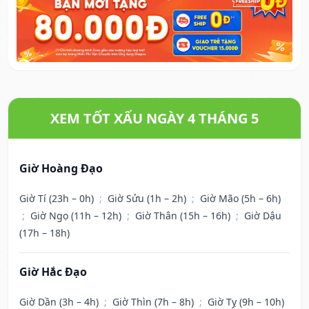
XEM TỐT XẤU NGÀY 4 THÁNG 5
Giờ Hoàng Đạo
Giờ Tí (23h – 0h)
;
Giờ Sửu (1h – 2h)
;
Giờ Mão (5h – 6h)
;
Giờ Ngọ (11h – 12h)
;
Giờ Thân (15h – 16h)
;
Giờ Dậu
(17h – 18h)
Giờ Hắc Đạo
Giờ Dần (3h – 4h)
;
Giờ Thìn (7h – 8h)
;
Giờ Tỵ (9h – 10h)