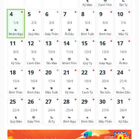
🐈
🐉
🐍
Kỷ Mão
Canh Thìn
Tân Tỵ
4
5
6
7
8
9
10
1/4
2/4
3/4
4/4
5/4
6/4
7/4
🐎
🐐
🐒
🐓
🐕
🐖
🐀
Nhâm Ngọ
Quý Mùi
Giáp Thân
Ất Dậu
Bính Tuất
Đinh Hợi
Mậu Tý
11
12
13
14
15
16
17
8/4
9/4
10/4
11/4
12/4
13/4
14/4
🐂
🐅
🐈
🐉
🐍
🐎
🐐
Kỷ Sửu
Canh Dần
Tân Mão
Nhâm Thìn
Quý Tỵ
Giáp Ngọ
Ất Mùi
18
19
20
21
22
23
24
15/4
16/4
17/4
18/4
19/4
20/4
21/4
🐒
🐓
🐕
🐖
🐀
🐂
🐅
Bính Thân
Đinh Dậu
Mậu Tuất
Kỷ Hợi
Canh Tý
Tân Sửu
Nhâm Dần
25
26
27
28
29
30
31
22/4
23/4
24/4
25/4
26/4
27/4
28/4
🐈
🐉
🐍
🐎
🐐
🐒
🐓
Quý Mão
Giáp Thìn
Ất Tỵ
Bính Ngọ
Đinh Mùi
Mậu Thân
Kỷ Dậu