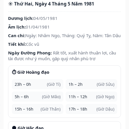
☀️ Thứ Hai, Ngày 4 Tháng 5 Năm 1981
Dương lịch:
04/05/1981
Âm lịch:
01/04/1981
Can chi:
Ngày: Nhâm Ngọ, Tháng: Quý Tỵ, Năm: Tân Dậu
Tiết khí:
Cốc vũ
Ngày Đường Phong:
Rất tốt, xuất hành thuận lợi, cầu
tài được như ý muốn, gặp quý nhân phù trợ
⏱️ Giờ Hoàng đạo
23h – 0h
(Giờ Tí)
1h – 2h
(Giờ Sửu)
5h – 6h
(Giờ Mão)
11h – 12h
(Giờ Ngọ)
15h – 16h
(Giờ Thân)
17h – 18h
(Giờ Dậu)
🌑 Giờ Hắc đạo