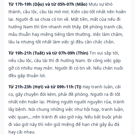
Từ 17h-19h (Dậu) và từ 05h-07h (Mão)
Mưu sự khó
thành, cầu lộc, cầu tài mờ mịt. Kiện cáo tốt nhất nên hoãn
lại. Người đi xa chưa có tin về. Mất tiền, mất của nếu đi
hướng Nam thì tìm nhanh mới thấy. Đề phòng tranh cãi,
mâu thuẫn hay miệng tiếng tầm thường. Việc làm chậm,
lâu la nhưng tốt nhất làm việc gì đều cần chắc chắn.
Từ 19h-21h (Tuất) và từ 07h-09h (Thìn)
Tin vui sắp tới,
nếu cầu lộc, cầu tài thì đi hướng Nam. Đi công việc gặp
gỡ có nhiều may mắn. Người đi có tin về. Nếu chăn nuôi
đều gặp thuận lợi.
Từ 21h-23h (Hợi) và từ 09h-11h (Tị)
Hay tranh luận, cãi
cọ, gây chuyện đói kém, phải đề phòng. Người ra đi tốt
nhất nên hoãn lại. Phòng người người nguyền rủa, tránh
lây bệnh. Nói chung những việc như hội họp, tranh luận,
việc quan,…nên tránh đi vào giờ này. Nếu bắt buộc phải
đi vào giờ này thì nên giữ miệng để hạn ché gây ẩu đả
hay cãi nhau.