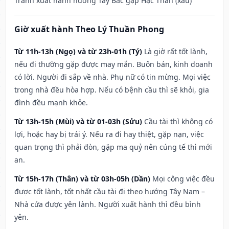
Tránh xuất hành hướng Tây Bắc gặp Hạc Thần (xấu)
Giờ xuất hành Theo Lý Thuần Phong
Từ 11h-13h (Ngọ) và từ 23h-01h (Tý)
Là giờ rất tốt lành,
nếu đi thường gặp được may mắn. Buôn bán, kinh doanh
có lời. Người đi sắp về nhà. Phụ nữ có tin mừng. Mọi việc
trong nhà đều hòa hợp. Nếu có bệnh cầu thì sẽ khỏi, gia
đình đều mạnh khỏe.
Từ 13h-15h (Mùi) và từ 01-03h (Sửu)
Cầu tài thì không có
lợi, hoặc hay bị trái ý. Nếu ra đi hay thiệt, gặp nạn, việc
quan trọng thì phải đòn, gặp ma quỷ nên cúng tế thì mới
an.
Từ 15h-17h (Thân) và từ 03h-05h (Dần)
Mọi công việc đều
được tốt lành, tốt nhất cầu tài đi theo hướng Tây Nam –
Nhà cửa được yên lành. Người xuất hành thì đều bình
yên.