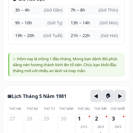
3h – 4h
(Giờ Dần)
7h – 8h
(Giờ Thìn)
9h – 10h
(Giờ Tỵ)
13h – 14h
(Giờ Mùi)
19h – 20h
(Giờ Tuất)
21h – 22h
(Giờ Hợi)
✨ Hôm nay là mồng 1 đầu tháng. Mong bạn dành đôi phút
dâng nén hương thành kính lên tổ tiên. Chúc bạn khởi đầu
tháng mới với nhiều an lành và may mắn.
Lịch Tháng 5 Năm 1981
THỨ HAI
THỨ BA
THỨ TƯ
THỨ NĂM
THỨ SÁU
THỨ BẢY
CHỦ NHẬT
27
28
29
30
1
2
3
27/3
28/3
29/3