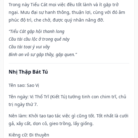
Trong này Tiểu Cát mọi việc đều tốt lành và ít gặp trở
ngại. Mưu đại sự hanh thông, thuận lợi, cùng với đó âm
phúc độ trì, che chở, được quý nhân nâng đỡ.
“Tiểu Cát gặp hội thanh long
Cầu tài cầu lộc ở trong quẻ này
Cầu tài toại ý vui vầy
Bình an vô sự gặp thầy, gặp quen.”
Nhị Thập Bát Tú
Tên sao
: Sao Vị
Tên ngày
: Vị Thổ Trĩ (Kiết Tú) tướng tinh con chim trĩ, chủ
trị ngày thứ 7.
Nên làm
: Khởi tạo tạo tác việc gì cũng tốt. Tốt nhất là cưới
gả, xây cất, dọn cỏ, gieo trồng, lấy giống.
Kiêng cữ
: Đi thuyền