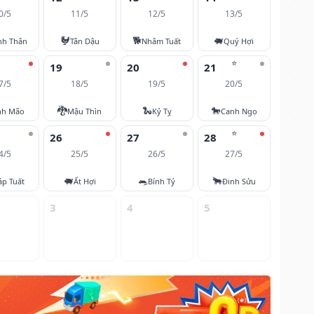
0/5
11/5
12/5
13/5
🐓
🐕
🐖
nh Thân
Tân Dậu
Nhâm Tuất
Quý Hợi
⭐
19
20
21
7/5
18/5
19/5
20/5
🐉
🐍
🐎
nh Mão
Mậu Thìn
Kỷ Tỵ
Canh Ngọ
⭐
26
27
28
4/5
25/5
26/5
27/5
🐖
🐀
🐂
áp Tuất
Ất Hợi
Bính Tý
Đinh Sửu
3
4
5