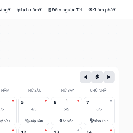
háng
📖
Lịch năm
🧧
Đếm ngược Tết
🧭
Khám phá
▼
▼
▼
 NĂM
THỨ SÁU
THỨ BẢY
CHỦ NHẬT
⭐
5
6
7
3/5
4/5
5/5
6/5
🐅
🐈
🐉
uý Sửu
Giáp Dần
Ất Mão
Bính Thìn
12
13
14