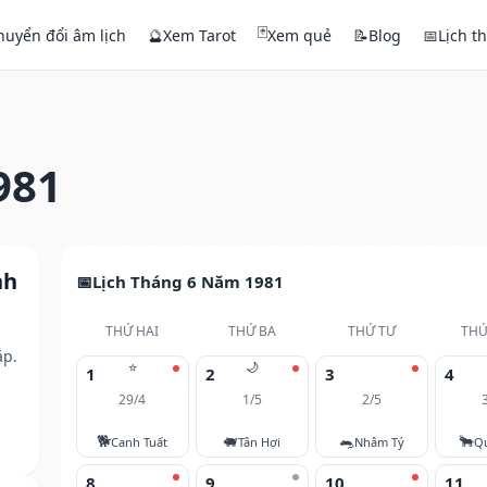
🃏
huyển đổi âm lịch
🔮
Xem Tarot
Xem quẻ
📝
Blog
📅
Lịch t
981
nh
Lịch Tháng 6 Năm 1981
THỨ HAI
THỨ BA
THỨ TƯ
THỨ
ắp.
⭐
🌙
1
2
3
4
29/4
1/5
2/5
🐕
🐖
🐀
🐂
Canh Tuất
Tân Hợi
Nhâm Tý
Q
8
9
10
11