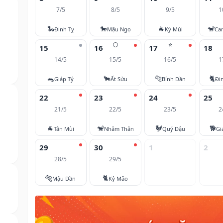
7/5
8/5
9/5
1
🐍
🐎
🐐
🐒
Đinh Tỵ
Mậu Ngọ
Kỷ Mùi
Ca
🌕
⭐
15
16
17
18
14/5
15/5
16/5
1
🐀
🐂
🐅
🐈
Giáp Tý
Ất Sửu
Bính Dần
Đi
22
23
24
25
21/5
22/5
23/5
2
🐐
🐒
🐓
🐕
Tân Mùi
Nhâm Thân
Quý Dậu
Gi
29
30
1
2
28/5
29/5
🐅
🐈
Mậu Dần
Kỷ Mão