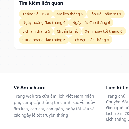
Tìm kiếm liên quan
Tháng Sáu 1981
Âm lịch tháng 6
Tân Dậu năm 1981
Ngày hoàng đạo tháng 6
Ngày hắc đạo tháng 6
Lịch âm tháng 6
Chuẩn bị Tết
Xem ngày tốt tháng 6
Cung hoàng đạo tháng 6
Lịch vạn niên tháng 6
Về Amlich.org
Liên kết 
Trang web tra cứu âm lịch Việt Nam miễn
Trang chủ
Chuyển đổi 
phí, cung cấp thông tin chính xác về ngày
Gieo quẻ hỏ
âm lịch, can chi, con giáp, ngày tốt xấu và
Lịch năm 2
các ngày lễ tết truyền thống.
Lịch tháng 