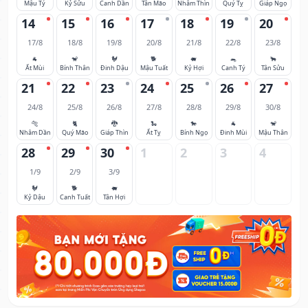
Mậu Tý
Kỷ Sửu
Canh Dần
Tân Mão
Nhâm Thìn
Quý Tỵ
Giáp Ngọ
14
15
16
17
18
19
20
17/8
18/8
19/8
20/8
21/8
22/8
23/8
🐐
🐒
🐓
🐕
🐖
🐀
🐂
Ất Mùi
Bính Thân
Đinh Dậu
Mậu Tuất
Kỷ Hợi
Canh Tý
Tân Sửu
21
22
23
24
25
26
27
24/8
25/8
26/8
27/8
28/8
29/8
30/8
🐅
🐈
🐉
🐍
🐎
🐐
🐒
Nhâm Dần
Quý Mão
Giáp Thìn
Ất Tỵ
Bính Ngọ
Đinh Mùi
Mậu Thân
28
29
30
1
2
3
4
1/9
2/9
3/9
🐓
🐕
🐖
Kỷ Dậu
Canh Tuất
Tân Hợi