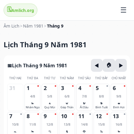
🗓️
Amlich.org
Âm Lịch
>
Năm 1981
>
Tháng 9
Lịch Tháng 9 Năm 1981
Lịch Tháng 9 Năm 1981
THỨ HAI
THỨ BA
THỨ TƯ
THỨ NĂM
THỨ SÁU
THỨ BẢY
CHỦ NHẬT
31
1
2
3
4
5
6
4/8
5/8
6/8
7/8
8/8
9/8
🐎
🐐
🐒
🐓
🐕
🐖
Nhâm Ngọ
Quý Mùi
Giáp Thân
Ất Dậu
Bính Tuất
Đinh Hợi
7
8
9
10
11
12
13
10/8
11/8
12/8
13/8
14/8
15/8
16/8
🐀
🐂
🐅
🐈
🐉
🐍
🐎