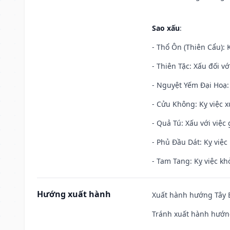
Sao xấu
:
- Thổ Ôn (Thiên Cẩu): K
- Thiên Tặc: Xấu đối vớ
- Nguyệt Yếm Đại Hoạ: X
- Cửu Không: Kỵ việc x
- Quả Tú: Xấu với việc g
- Phủ Đầu Dát: Kỵ việc 
- Tam Tang: Kỵ việc khở
Hướng xuất hành
Xuất hành hướng Tây B
Tránh xuất hành hướng