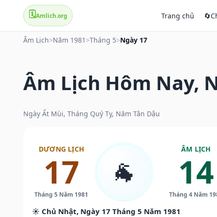
🗓️
Trang chủ
🔄
C
Amlich.org
Âm Lịch
>
Năm 1981
>
Tháng 5
>
Ngày 17
Âm Lịch Hôm Nay, N
Ngày Ất Mùi, Tháng Quý Tỵ, Năm Tân Dậu
DƯƠNG LỊCH
ÂM LỊCH
17
14
🐐
Tháng 5 Năm 1981
Tháng 4 Năm 19
☀️ Chủ Nhật, Ngày 17 Tháng 5 Năm 1981