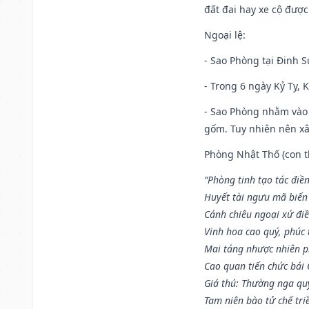
đất đai hay xe cộ đượ
Ngoại lệ
:
- Sao Phòng tại Đinh S
- Trong 6 ngày Kỷ Tỵ, 
- Sao Phòng nhằm vào 
gốm. Tuy nhiên nên xây
Phòng Nhật Thố (con th
“Phòng tinh tạo tác điền
Huyết tài ngưu mã biến
Cánh chiêu ngoại xứ điề
Vinh hoa cao quý, phúc 
Mai táng nhược nhiên p
Cao quan tiến chức bái
Giá thú: Thường nga qu
Tam niên bào tử chế tri