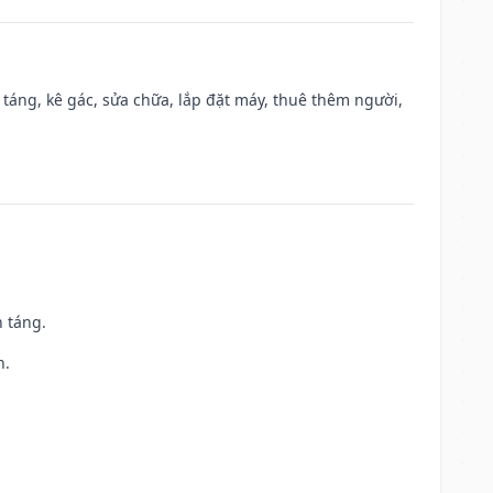
 táng, kê gác, sửa chữa, lắp đặt máy, thuê thêm người,
n táng.
h.