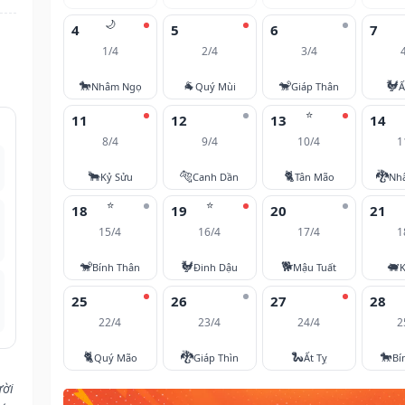
🌙
4
5
6
7
1/4
2/4
3/4
🐎
🐐
🐒
🐓
Nhâm Ngọ
Quý Mùi
Giáp Thân
Ấ
⭐
11
12
13
14
8/4
9/4
10/4
1
🐂
🐅
🐈
🐉
Kỷ Sửu
Canh Dần
Tân Mão
Nh
⭐
⭐
18
19
20
21
15/4
16/4
17/4
1
🐒
🐓
🐕
🐖
Bính Thân
Đinh Dậu
Mậu Tuất
K
25
26
27
28
22/4
23/4
24/4
2
🐈
🐉
🐍
🐎
Quý Mão
Giáp Thìn
Ất Tỵ
Bí
ười