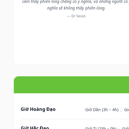
cảm thấy phiền lòng chẳng có ý nghĩa, và những người có
nghĩa sẽ không thấy phiền lòng.
— Dr Seuss
Giờ Hoàng Đạo
Giờ Dần (3h – 4h)
;
Gi
Giờ Hắc Đạo
Giờ Tí (23h – 0h)
;
Giờ