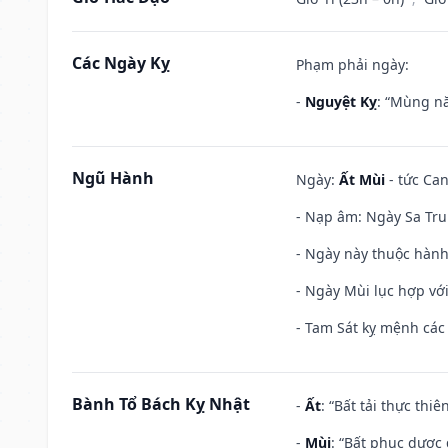
Các Ngày Kỵ
Phạm phải ngày:
-
Nguyệt Kỵ
: “Mùng nă
Ngũ Hành
Ngày:
Ất Mùi
- tức Can
- Nạp âm: Ngày Sa Tru
- Ngày này thuộc hành 
- Ngày Mùi lục hợp vớ
- Tam Sát kỵ mệnh các 
Bành Tổ Bách Kỵ Nhật
-
Ất
: “Bất tải thực th
-
Mùi
: “Bất phục dược