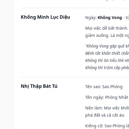
Khổng Minh Lục Diệu
Ngày:
Không Vong
- t
Mọi việc dễ bất thành. 
giảm xuống. Là một ng
“Không Vong gặp quẻ k
Bệnh tật khẩn thiết chẳ
Không thì ôn tiểu thê nh
Không thì trộm cắp phân
Nhị Thập Bát Tú
Tên sao
: Sao Phòng
Tên ngày
: Phòng Nhật 
Nên làm
: Mọi việc khở
phá đất và cả cắt áo.
Kiêng cữ
: Sao Phòng l