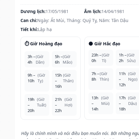
Dương lịch:
17/05/1981
Âm lịch:
14/04/1981
Can chi:
Ngày: Ất Mùi, Tháng: Quý Tỵ, Năm: Tân Dậu
Tiết khí:
Lập hạ
⏱️ Giờ Hoàng đạo
🌑 Giờ Hắc đạo
23h –
(Giờ
1h –
(Giờ
3h –
(Giờ
5h –
(Giờ
0h
Tí)
2h
Sửu)
4h
Dần)
6h
Mão)
7h –
(Giờ
11h
(Giờ
9h –
(Giờ
15h
(Giờ
8h
Thìn)
–
Ngọ)
10h
Tỵ)
–
Thân)
12h
16h
13h
(Giờ
17h
(Giờ
19h
(Giờ
21h
(Giờ
–
Mùi)
–
Dậu)
–
Tuất)
–
Hợi)
14h
18h
20h
22h
Hãy là chính mình và nói điều bạn muốn nói. Bởi những ng