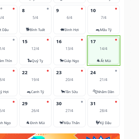
⭐
8
9
10
4/4
5/4
6/4
7/4
🐕
🐖
🐀
t Dậu
Bính Tuất
Đinh Hợi
Mậu Tý
15
16
17
1/4
12/4
13/4
14/4
🐍
🐎
🐐
âm Thìn
Quý Tỵ
Giáp Ngọ
Ất Mùi
22
23
24
8/4
19/4
20/4
21/4
🐀
🐂
🐅
ỷ Hợi
Canh Tý
Tân Sửu
Nhâm Dần
29
30
31
5/4
26/4
27/4
28/4
🐐
🐒
🐓
nh Ngọ
Đinh Mùi
Mậu Thân
Kỷ Dậu