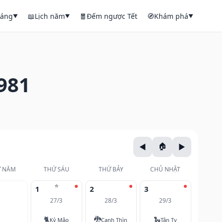
háng
📖
Lịch năm
🧧
Đếm ngược Tết
🧭
Khám phá
▼
▼
▼
981
 NĂM
THỨ SÁU
THỨ BẢY
CHỦ NHẬT
⭐
1
2
3
27/3
28/3
29/3
🐈
🐉
🐍
Kỷ Mão
Canh Thìn
Tân Tỵ