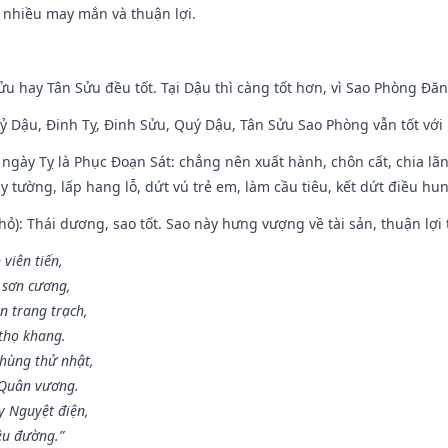
c nhiều may mắn và thuận lợi.
ửu hay Tân Sửu đều tốt. Tại Dậu thì càng tốt hơn, vì Sao Phòng Đăn
Kỷ Dậu, Đinh Tỵ, Đinh Sửu, Quý Dậu, Tân Sửu Sao Phòng vẫn tốt với mọ
ngày Tỵ là Phục Đoạn Sát: chẳng nên xuất hành, chôn cất, chia lãn
 tường, lấp hang lỗ, dứt vú trẻ em, làm cầu tiêu, kết dứt điều hun
ỏ): Thái dương, sao tốt. Sao này hưng vượng về tài sản, thuận lợi 
 viên tiến,
 sơn cương,
n trang trạch,
thọ khang.
hùng thử nhật,
 Quân vương.
y Nguyệt điện,
ều đường.”