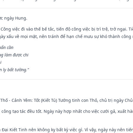
ức ngày Hung.
Công việc đi vào thế bế tắc, tiến độ công việc bị trì trệ, trở ngại. 
ày xấu về mọi mặt, nên tránh để hạn chế mưu sự khó thành công 
hẩn cần
ng làm được chi
i
 ly bất tường.”
Thố - Cảnh Yêm: Tốt (Kiết Tú) Tướng tinh con Thỏ, chủ trị ngày Chủ
i công tạo tác đều tốt. Ngày này hợp nhất cho việc cưới gả, xuất h
à Đại Kiết Tinh nên không kỵ bất kỳ việc gì. Vì vậy, ngày này nên t