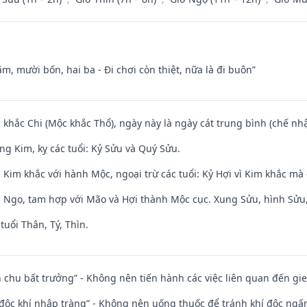
m, mười bốn, hai ba - Đi chơi còn thiệt, nữa là đi buôn”
 khắc Chi (Mộc khắc Thổ), ngày này là ngày cát trung bình (chế nhậ
ng Kim, kỵ các tuổi: Kỷ Sửu và Quý Sửu.
Kim khắc với hành Mộc, ngoại trừ các tuổi: Kỷ Hợi vì Kim khắc mà 
i Ngọ, tam hợp với Mão và Hợi thành Mộc cục. Xung Sửu, hình Sửu, 
tuổi Thân, Tý, Thìn.
iên chu bất trưởng” - Không nên tiến hành các việc liên quan đến g
 độc khí nhập tràng” - Không nên uống thuốc để tránh khí độc ngấ