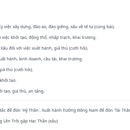
ỵ việc xây dựng, đào ao, đào giếng, xấu về tế tự (cúng bái).
i việc khởi tạo, động thổ, nhập trạch, khai trương.
ấu đối với việc xuất hành, giá thú (cưới hỏi).
uất hành, kinh doanh, cầu tài, khai trương.
iá thú (cưới hỏi).
khởi tạo.
i tạo, giá thú, an táng.
ắc để đón 'Hỷ Thần'. Xuất hành hướng Đông Nam để đón 'Tài Thần
 Lên Trời gặp Hạc Thần (xấu)