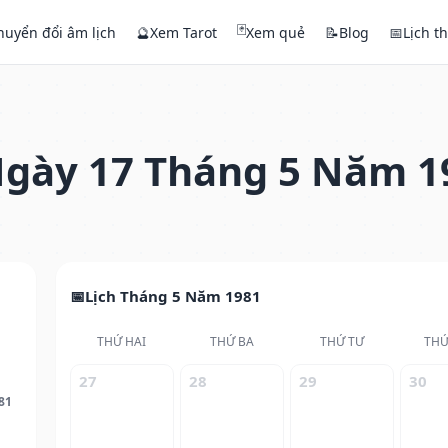
🃏
huyển đổi âm lịch
🔮
Xem Tarot
Xem quẻ
📝
Blog
📅
Lịch t
gày 17 Tháng 5 Năm 1
Lịch Tháng 5 Năm 1981
THỨ HAI
THỨ BA
THỨ TƯ
THỨ
27
28
29
30
81