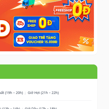
uất (19h – 20h)
;
Giờ Hợi (21h – 22h)
i (13h – 14h)
;
Giờ Dậu (17h – 18h)