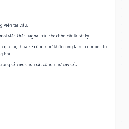
g Viên tại Dậu.
i việc khác. Ngoại trừ việc chôn cất là rất kỵ.
h gia tài, thừa kế cũng như khởi công làm lò nhuộm, lò
g hại.
trong cả việc chôn cất cũng như xây cất.