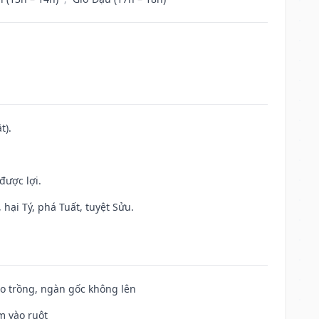
t).
được lợi.
hại Tý, phá Tuất, tuyệt Sửu.
ieo trồng, ngàn gốc không lên
m vào ruột