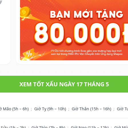
 ý
XEM TỐT XẤU NGÀY 17 THÁNG 5
ờ Mão (5h – 6h)
;
Giờ Tỵ (9h – 10h)
;
Giờ Thân (15h – 16h)
;
Giờ T
 Sửu (1h – 2h)
;
Giờ Thìn (7h – 8h)
;
Giờ Ngọ (11h – 12h)
;
Giờ Mù