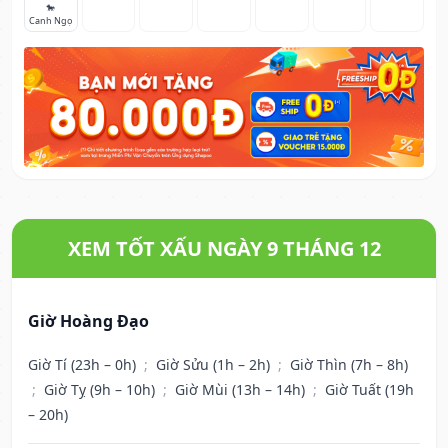
🐎
Canh Ngọ
XEM TỐT XẤU NGÀY 9 THÁNG 12
Giờ Hoàng Đạo
Giờ Tí (23h – 0h)
;
Giờ Sửu (1h – 2h)
;
Giờ Thìn (7h – 8h)
;
Giờ Tỵ (9h – 10h)
;
Giờ Mùi (13h – 14h)
;
Giờ Tuất (19h
– 20h)