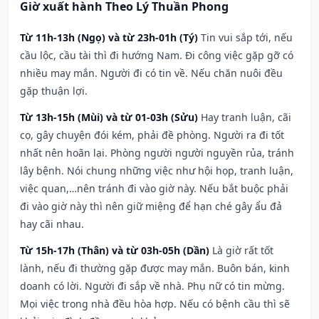
Giờ xuất hành Theo Lý Thuần Phong
Từ 11h-13h (Ngọ) và từ 23h-01h (Tý)
Tin vui sắp tới, nếu
cầu lộc, cầu tài thì đi hướng Nam. Đi công việc gặp gỡ có
nhiều may mắn. Người đi có tin về. Nếu chăn nuôi đều
gặp thuận lợi.
Từ 13h-15h (Mùi) và từ 01-03h (Sửu)
Hay tranh luận, cãi
cọ, gây chuyện đói kém, phải đề phòng. Người ra đi tốt
nhất nên hoãn lại. Phòng người người nguyền rủa, tránh
lây bệnh. Nói chung những việc như hội họp, tranh luận,
việc quan,…nên tránh đi vào giờ này. Nếu bắt buộc phải
đi vào giờ này thì nên giữ miệng để hạn ché gây ẩu đả
hay cãi nhau.
Từ 15h-17h (Thân) và từ 03h-05h (Dần)
Là giờ rất tốt
lành, nếu đi thường gặp được may mắn. Buôn bán, kinh
doanh có lời. Người đi sắp về nhà. Phụ nữ có tin mừng.
Mọi việc trong nhà đều hòa hợp. Nếu có bệnh cầu thì sẽ