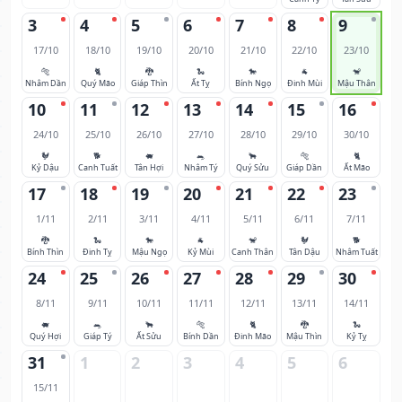
3
4
5
6
7
8
9
17/10
18/10
19/10
20/10
21/10
22/10
23/10
🐅
🐈
🐉
🐍
🐎
🐐
🐒
Nhâm Dần
Quý Mão
Giáp Thìn
Ất Tỵ
Bính Ngọ
Đinh Mùi
Mậu Thân
10
11
12
13
14
15
16
24/10
25/10
26/10
27/10
28/10
29/10
30/10
🐓
🐕
🐖
🐀
🐂
🐅
🐈
Kỷ Dậu
Canh Tuất
Tân Hợi
Nhâm Tý
Quý Sửu
Giáp Dần
Ất Mão
17
18
19
20
21
22
23
1/11
2/11
3/11
4/11
5/11
6/11
7/11
🐉
🐍
🐎
🐐
🐒
🐓
🐕
Bính Thìn
Đinh Tỵ
Mậu Ngọ
Kỷ Mùi
Canh Thân
Tân Dậu
Nhâm Tuất
24
25
26
27
28
29
30
8/11
9/11
10/11
11/11
12/11
13/11
14/11
🐖
🐀
🐂
🐅
🐈
🐉
🐍
Quý Hợi
Giáp Tý
Ất Sửu
Bính Dần
Đinh Mão
Mậu Thìn
Kỷ Tỵ
31
1
2
3
4
5
6
15/11