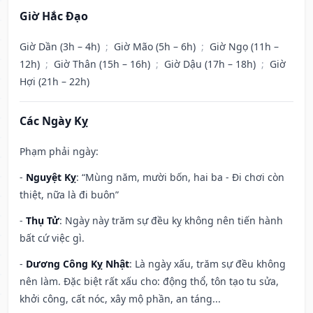
Giờ Hắc Đạo
Giờ Dần (3h – 4h)
;
Giờ Mão (5h – 6h)
;
Giờ Ngọ (11h –
12h)
;
Giờ Thân (15h – 16h)
;
Giờ Dậu (17h – 18h)
;
Giờ
Hợi (21h – 22h)
Các Ngày Kỵ
Phạm phải ngày:
-
Nguyệt Kỵ
: “Mùng năm, mười bốn, hai ba - Đi chơi còn
thiệt, nữa là đi buôn”
-
Thụ Tử
: Ngày này trăm sự đều kỵ không nên tiến hành
bất cứ việc gì.
-
Dương Công Kỵ Nhật
: Là ngày xấu, trăm sự đều không
nên làm. Đặc biệt rất xấu cho: động thổ, tôn tạo tu sửa,
khởi công, cất nóc, xây mộ phần, an táng...