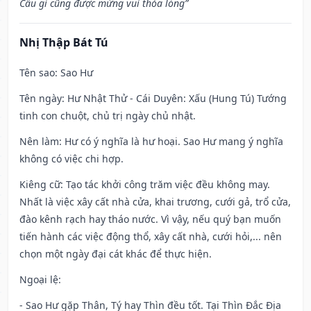
Cầu gì cũng được mừng vui thỏa lòng”
Nhị Thập Bát Tú
Tên sao
: Sao Hư
Tên ngày
: Hư Nhật Thử - Cái Duyên: Xấu (Hung Tú) Tướng
tinh con chuột, chủ trị ngày chủ nhật.
Nên làm
: Hư có ý nghĩa là hư hoại. Sao Hư mang ý nghĩa
không có việc chi hợp.
Kiêng cữ
: Tạo tác khởi công trăm việc đều không may.
Nhất là việc xây cất nhà cửa, khai trương, cưới gả, trổ cửa,
đào kênh rạch hay tháo nước. Vì vậy, nếu quý bạn muốn
tiến hành các việc động thổ, xây cất nhà, cưới hỏi,... nên
chọn một ngày đại cát khác để thực hiện.
Ngoại lệ
:
- Sao Hư gặp Thân, Tý hay Thìn đều tốt. Tại Thìn Đắc Địa