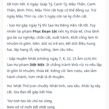
tốt hơn hết. 6 ngày: Giáp Tý, Canh Tý, Mậu Thân, Canh
Thân, Bính Thìn, Mậu Thìn rất hợp có thể động sự. Trừ
ngày Mậu Thìn ra, còn 5 ngày còn lại kỵ chôn cất.
- Sao Hư gặp ngày Tý thì Sao Hư Đăng Viên rất tốt. Tuy
nhiên lại phạm
Phục Đoạn Sát
nên Kỵ thừa kế, chia lãnh
gia tài sự nghiệp, chôn cất, xuất hành, khởi công làm lò
nhuộm lò gốm. Nên: dứt vú trẻ em, kết dứt điều hung
hại, lấp hang lỗ, xây tường, làm cầu tiêu.
- Gặp Huyền Nhật (những ngày 7, 8, 22, 23 Âm Lịch) thì
Sao Hư phạm
Diệt Một
: ắt chẳng tránh khỏi rủi ro nếu lập
lò gốm lò nhuộm, thừa kế. Kiêng cữ: làm rượu, vào làm
hành chánh, hơn nhất là đi thuyền.
Hư: Nhật Thử (con chuột): Nhật tinh, sao xấu. Khắc kỵ xây
cất. Gia đạo dễ gặp bất hòa.
“Hư tinh tạo tác chủ tai ương,
Nam nữ cô miên bất nhất song,