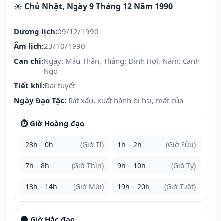
☀️ Chủ Nhật, Ngày 9 Tháng 12 Năm 1990
Dương lịch:
09/12/1990
Âm lịch:
23/10/1990
Can chi:
Ngày: Mậu Thân, Tháng: Đinh Hợi, Năm: Canh
Ngọ
Tiết khí:
Đại tuyết
Ngày Đạo Tặc:
Rất xấu, xuất hành bị hại, mất của
⏱️ Giờ Hoàng đạo
23h – 0h
(Giờ Tí)
1h – 2h
(Giờ Sửu)
7h – 8h
(Giờ Thìn)
9h – 10h
(Giờ Tỵ)
13h – 14h
(Giờ Mùi)
19h – 20h
(Giờ Tuất)
🌑 Giờ Hắc đạo