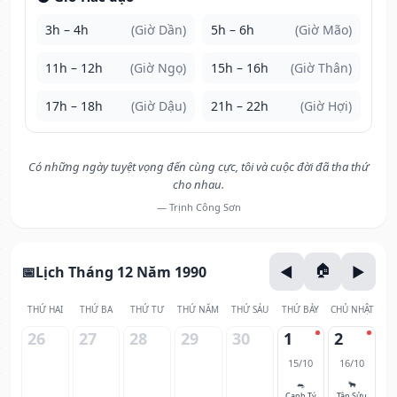
3h – 4h
(Giờ Dần)
5h – 6h
(Giờ Mão)
11h – 12h
(Giờ Ngọ)
15h – 16h
(Giờ Thân)
17h – 18h
(Giờ Dậu)
21h – 22h
(Giờ Hợi)
Có những ngày tuyệt vọng đến cùng cực, tôi và cuộc đời đã tha thứ
cho nhau.
— Trịnh Công Sơn
Lịch Tháng 12 Năm 1990
THỨ HAI
THỨ BA
THỨ TƯ
THỨ NĂM
THỨ SÁU
THỨ BẢY
CHỦ NHẬT
26
27
28
29
30
1
2
15/10
16/10
🐀
🐂
Canh Tý
Tân Sửu