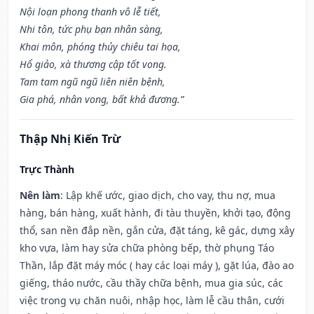
Nội loạn phong thanh vô lễ tiết,
Nhi tôn, tức phụ bạn nhân sàng,
Khai môn, phóng thủy chiêu tai họa,
Hổ giảo, xà thương cập tốt vong.
Tam tam ngũ ngũ liên niên bệnh,
Gia phá, nhân vong, bất khả đương.”
Thập Nhị Kiến Trừ
Trực Thành
Nên làm
: Lập khế ước, giao dịch, cho vay, thu nợ, mua
hàng, bán hàng, xuất hành, đi tàu thuyền, khởi tạo, động
thổ, san nền đắp nền, gắn cửa, đặt táng, kê gác, dựng xây
kho vựa, làm hay sửa chữa phòng bếp, thờ phụng Táo
Thần, lắp đặt máy móc ( hay các loại máy ), gặt lúa, đào ao
giếng, tháo nước, cầu thầy chữa bệnh, mua gia súc, các
việc trong vụ chăn nuôi, nhập học, làm lễ cầu thân, cưới