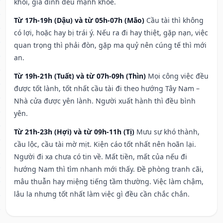
khỏi, gia đình đều mạnh khỏe.
Từ 17h-19h (Dậu) và từ 05h-07h (Mão)
Cầu tài thì không
có lợi, hoặc hay bị trái ý. Nếu ra đi hay thiệt, gặp nạn, việc
quan trọng thì phải đòn, gặp ma quỷ nên cúng tế thì mới
an.
Từ 19h-21h (Tuất) và từ 07h-09h (Thìn)
Mọi công việc đều
được tốt lành, tốt nhất cầu tài đi theo hướng Tây Nam –
Nhà cửa được yên lành. Người xuất hành thì đều bình
yên.
Từ 21h-23h (Hợi) và từ 09h-11h (Tị)
Mưu sự khó thành,
cầu lộc, cầu tài mờ mịt. Kiện cáo tốt nhất nên hoãn lại.
Người đi xa chưa có tin về. Mất tiền, mất của nếu đi
hướng Nam thì tìm nhanh mới thấy. Đề phòng tranh cãi,
mâu thuẫn hay miệng tiếng tầm thường. Việc làm chậm,
lâu la nhưng tốt nhất làm việc gì đều cần chắc chắn.