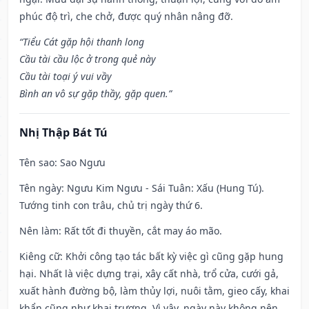
phúc độ trì, che chở, được quý nhân nâng đỡ.
“Tiểu Cát gặp hội thanh long
Cầu tài cầu lộc ở trong quẻ này
Cầu tài toại ý vui vầy
Bình an vô sự gặp thầy, gặp quen.”
Nhị Thập Bát Tú
Tên sao
: Sao Ngưu
Tên ngày
: Ngưu Kim Ngưu - Sái Tuân: Xấu (Hung Tú).
Tướng tinh con trâu, chủ trị ngày thứ 6.
Nên làm
: Rất tốt đi thuyền, cắt may áo mão.
Kiêng cữ
: Khởi công tạo tác bất kỳ việc gì cũng gặp hung
hại. Nhất là việc dựng trại, xây cất nhà, trổ cửa, cưới gả,
xuất hành đường bộ, làm thủy lợi, nuôi tằm, gieo cấy, khai
khẩn cũng như khai trương. Vì vậy, ngày này không nên