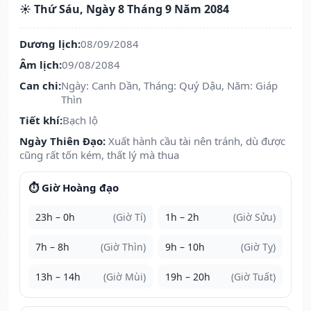
☀️ Thứ Sáu, Ngày 8 Tháng 9 Năm 2084
Dương lịch:
08/09/2084
Âm lịch:
09/08/2084
Can chi:
Ngày: Canh Dần, Tháng: Quý Dậu, Năm: Giáp
Thìn
Tiết khí:
Bạch lộ
Ngày Thiên Đạo:
Xuất hành cầu tài nên tránh, dù được
cũng rất tốn kém, thất lý mà thua
⏱️ Giờ Hoàng đạo
23h – 0h
(Giờ Tí)
1h – 2h
(Giờ Sửu)
7h – 8h
(Giờ Thìn)
9h – 10h
(Giờ Tỵ)
13h – 14h
(Giờ Mùi)
19h – 20h
(Giờ Tuất)