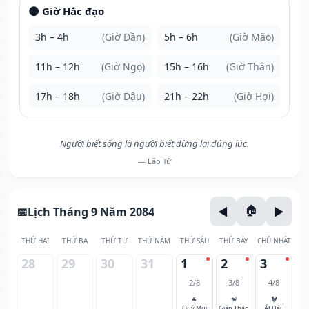
🌑 Giờ Hắc đạo
3h – 4h
(Giờ Dần)
5h – 6h
(Giờ Mão)
11h – 12h
(Giờ Ngọ)
15h – 16h
(Giờ Thân)
17h – 18h
(Giờ Dậu)
21h – 22h
(Giờ Hợi)
Người biết sống là người biết dừng lại đúng lúc.
— Lão Tử
Lịch Tháng 9 Năm 2084
THỨ HAI
THỨ BA
THỨ TƯ
THỨ NĂM
THỨ SÁU
THỨ BẢY
CHỦ NHẬT
28
29
30
31
1
2
3
2/8
3/8
4/8
🐐
🐒
🐓
Quý Mùi
Giáp Thân
Ất Dậu