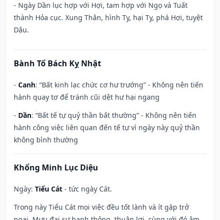
- Ngày Dần lục hợp với Hợi, tam hợp với Ngọ và Tuất
thành Hỏa cục. Xung Thân, hình Tỵ, hại Tỵ, phá Hợi, tuyệt
Dậu.
Bành Tổ Bách Kỵ Nhật
-
Canh
: “Bất kinh lạc chức cơ hư trướng” - Không nên tiến
hành quay tơ để tránh cũi dệt hư hại ngang
-
Dần
: “Bất tế tự quỷ thần bất thường” - Không nên tiến
hành công việc liên quan đến tế tự vì ngày này quỷ thần
không bình thường
Khổng Minh Lục Diệu
Ngày:
Tiểu Cát
- tức ngày Cát.
Trong này Tiểu Cát mọi việc đều tốt lành và ít gặp trở
ngại. Mưu đại sự hanh thông, thuận lợi, cùng với đó âm