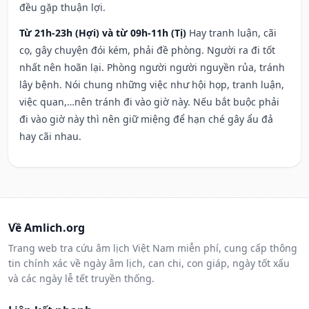
đều gặp thuận lợi.
Từ 21h-23h (Hợi) và từ 09h-11h (Tị)
Hay tranh luận, cãi
cọ, gây chuyện đói kém, phải đề phòng. Người ra đi tốt
nhất nên hoãn lại. Phòng người người nguyền rủa, tránh
lây bệnh. Nói chung những việc như hội họp, tranh luận,
việc quan,…nên tránh đi vào giờ này. Nếu bắt buộc phải
đi vào giờ này thì nên giữ miệng để hạn ché gây ẩu đả
hay cãi nhau.
Về Amlich.org
Trang web tra cứu âm lịch Việt Nam miễn phí, cung cấp thông
tin chính xác về ngày âm lịch, can chi, con giáp, ngày tốt xấu
và các ngày lễ tết truyền thống.