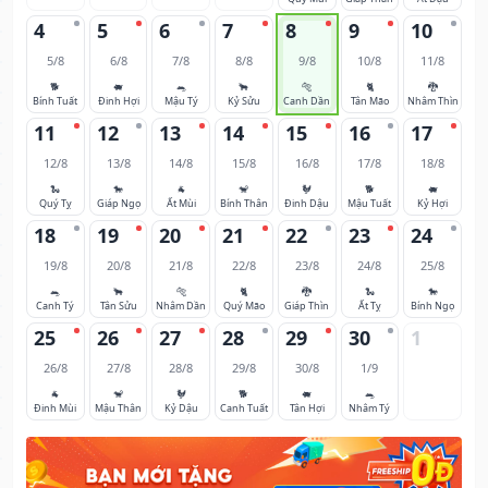
4
5
6
7
8
9
10
5/8
6/8
7/8
8/8
9/8
10/8
11/8
🐕
🐖
🐀
🐂
🐅
🐈
🐉
Bính Tuất
Đinh Hợi
Mậu Tý
Kỷ Sửu
Canh Dần
Tân Mão
Nhâm Thìn
11
12
13
14
15
16
17
12/8
13/8
14/8
15/8
16/8
17/8
18/8
🐍
🐎
🐐
🐒
🐓
🐕
🐖
Quý Tỵ
Giáp Ngọ
Ất Mùi
Bính Thân
Đinh Dậu
Mậu Tuất
Kỷ Hợi
18
19
20
21
22
23
24
19/8
20/8
21/8
22/8
23/8
24/8
25/8
🐀
🐂
🐅
🐈
🐉
🐍
🐎
Canh Tý
Tân Sửu
Nhâm Dần
Quý Mão
Giáp Thìn
Ất Tỵ
Bính Ngọ
25
26
27
28
29
30
1
26/8
27/8
28/8
29/8
30/8
1/9
🐐
🐒
🐓
🐕
🐖
🐀
Đinh Mùi
Mậu Thân
Kỷ Dậu
Canh Tuất
Tân Hợi
Nhâm Tý