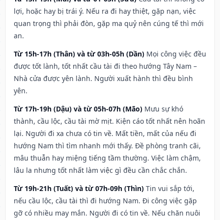
lợi, hoặc hay bị trái ý. Nếu ra đi hay thiệt, gặp nạn, việc
quan trọng thì phải đòn, gặp ma quỷ nên cúng tế thì mới
an.
Từ 15h-17h (Thân) và từ 03h-05h (Dần)
Mọi công việc đều
được tốt lành, tốt nhất cầu tài đi theo hướng Tây Nam –
Nhà cửa được yên lành. Người xuất hành thì đều bình
yên.
Từ 17h-19h (Dậu) và từ 05h-07h (Mão)
Mưu sự khó
thành, cầu lộc, cầu tài mờ mịt. Kiện cáo tốt nhất nên hoãn
lại. Người đi xa chưa có tin về. Mất tiền, mất của nếu đi
hướng Nam thì tìm nhanh mới thấy. Đề phòng tranh cãi,
mâu thuẫn hay miệng tiếng tầm thường. Việc làm chậm,
lâu la nhưng tốt nhất làm việc gì đều cần chắc chắn.
Từ 19h-21h (Tuất) và từ 07h-09h (Thìn)
Tin vui sắp tới,
nếu cầu lộc, cầu tài thì đi hướng Nam. Đi công việc gặp
gỡ có nhiều may mắn. Người đi có tin về. Nếu chăn nuôi