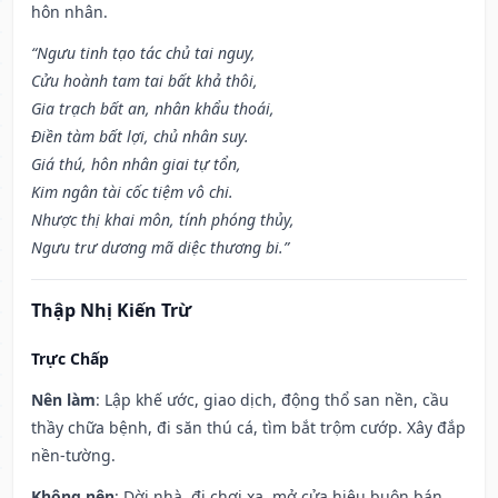
hôn nhân.
“Ngưu tinh tạo tác chủ tai nguy,
Cửu hoành tam tai bất khả thôi,
Gia trạch bất an, nhân khẩu thoái,
Điền tàm bất lợi, chủ nhân suy.
Giá thú, hôn nhân giai tự tổn,
Kim ngân tài cốc tiệm vô chi.
Nhược thị khai môn, tính phóng thủy,
Ngưu trư dương mã diệc thương bi.”
Thập Nhị Kiến Trừ
Trực Chấp
Nên làm
: Lập khế ước, giao dịch, động thổ san nền, cầu
thầy chữa bệnh, đi săn thú cá, tìm bắt trộm cướp. Xây đắp
nền-tường.
Không nên
: Dời nhà, đi chơi xa, mở cửa hiệu buôn bán,