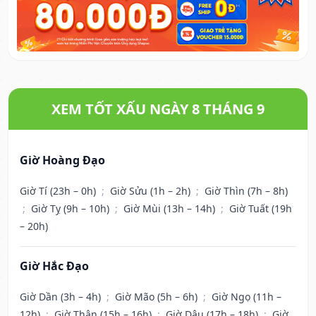
XEM TỐT XẤU NGÀY 8 THÁNG 9
Giờ Hoàng Đạo
Giờ Tí (23h – 0h)
;
Giờ Sửu (1h – 2h)
;
Giờ Thìn (7h – 8h)
;
Giờ Tỵ (9h – 10h)
;
Giờ Mùi (13h – 14h)
;
Giờ Tuất (19h
– 20h)
Giờ Hắc Đạo
Giờ Dần (3h – 4h)
;
Giờ Mão (5h – 6h)
;
Giờ Ngọ (11h –
12h)
;
Giờ Thân (15h – 16h)
;
Giờ Dậu (17h – 18h)
;
Giờ