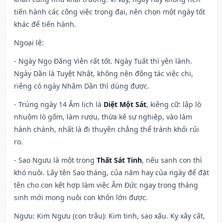
tiến hành các công việc trọng đại, nên chọn một ngày tốt
khác để tiến hành.
Ngoại lệ
:
- Ngày Ngọ Đăng Viên rất tốt. Ngày Tuất thì yên lành.
Ngày Dần là Tuyệt Nhật, không nên động tác việc chi,
riêng có ngày Nhâm Dần thì dùng được.
- Trúng ngày 14 Âm lịch là
Diệt Một Sát
, kiêng cữ: lập lò
nhuộm lò gốm, làm rượu, thừa kế sự nghiệp, vào làm
hành chánh, nhất là đi thuyền chẳng thể tránh khỏi rủi
ro.
- Sao Ngưu là một trong
Thất Sát Tinh
, nếu sanh con thì
khó nuôi. Lấy tên Sao tháng, của năm hay của ngày để đặt
tên cho con kết hợp làm việc Âm Đức ngay trong tháng
sinh mới mong nuôi con khôn lớn được.
Ngưu: Kim Ngưu (con trâu): Kim tinh, sao xấu. Kỵ xây cất,