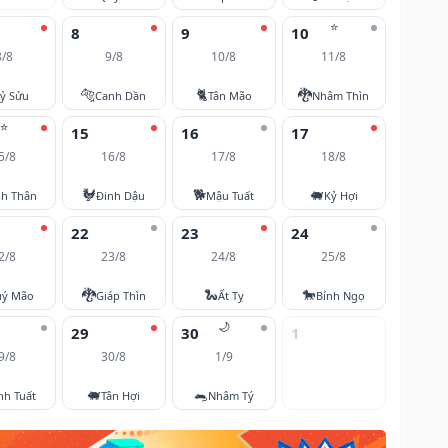
⭐
8
9
10
8/8
9/8
10/8
11/8
🐅
🐈
🐉
ỷ Sửu
Canh Dần
Tân Mão
Nhâm Thìn
⭐
15
16
17
5/8
16/8
17/8
18/8
🐓
🐕
🐖
nh Thân
Đinh Dậu
Mậu Tuất
Kỷ Hợi
22
23
24
2/8
23/8
24/8
25/8
🐉
🐍
🐎
ý Mão
Giáp Thìn
Ất Tỵ
Bính Ngọ
🌙
29
30
1
9/8
30/8
1/9
🐖
🐀
nh Tuất
Tân Hợi
Nhâm Tý