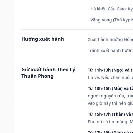
- Hà khôi, Cẩu Giảo: K
- Vãng Vong (Thổ Kỵ): K
Hướng xuất hành
Xuất hành hướng Đông
Tránh xuất hành hướn
Giờ xuất hành Theo Lý
Từ 11h-13h (Ngọ) và t
Thuần Phong
tin về. Nếu chăn nuôi 
Từ 13h-15h (Mùi) và t
người nguyền rủa, trá
vào giờ này thì nên g
Từ 15h-17h (Thân) và 
Phụ nữ có tin mừng. M
Từ 17h-19h (Dậu) và 