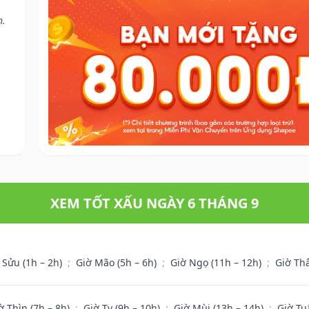
n.
XEM TỐT XẤU NGÀY 6 THÁNG 9
 Sửu (1h – 2h)
;
Giờ Mão (5h – 6h)
;
Giờ Ngọ (11h – 12h)
;
Giờ Th
ờ Thìn (7h – 8h)
;
Giờ Tỵ (9h – 10h)
;
Giờ Mùi (13h – 14h)
;
Giờ Tu