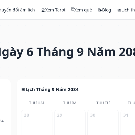
🃏
huyển đổi âm lịch
🔮
Xem Tarot
Xem quẻ
📝
Blog
📅
Lịch t
gày 6 Tháng 9 Năm 20
Lịch Tháng 9 Năm 2084
THỨ HAI
THỨ BA
THỨ TƯ
THỨ
28
29
30
31
84