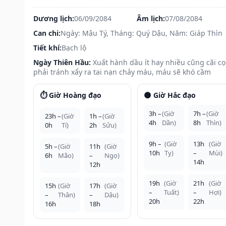
Dương lịch:
06/09/2084
Âm lịch:
07/08/2084
Can chi:
Ngày: Mậu Tý, Tháng: Quý Dậu, Năm: Giáp Thìn
Tiết khí:
Bạch lộ
Ngày Thiên Hầu:
Xuất hành dầu ít hay nhiều cũng cãi cọ
phải tránh xẩy ra tai nạn chảy máu, máu sẽ khó cầm
⏱️ Giờ Hoàng đạo
🌑 Giờ Hắc đạo
3h –
(Giờ
7h –
(Giờ
23h –
(Giờ
1h –
(Giờ
4h
Dần)
8h
Thìn)
0h
Tí)
2h
Sửu)
9h –
(Giờ
13h
(Giờ
5h –
(Giờ
11h
(Giờ
10h
Tỵ)
–
Mùi)
6h
Mão)
–
Ngọ)
14h
12h
19h
(Giờ
21h
(Giờ
15h
(Giờ
17h
(Giờ
–
Tuất)
–
Hợi)
–
Thân)
–
Dậu)
20h
22h
16h
18h