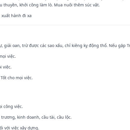
u thuyền, khởi công làm lò. Mua nuôi thêm súc vật.
, xuất hành đi xa
tự, giải oan, trừ được các sao xấu, chỉ kiêng kỵ động thổ. Nếu gặp Tr
mọi việc.
i việc.
Tốt cho mọi việc.
i công việc.
 trương, kinh doanh, cầu tài, cầu lộc.
ối với việc xây dựng.