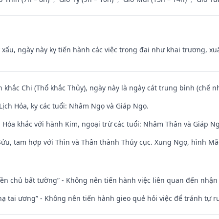
y xấu, ngày này kỵ tiến hành các việc trọng đại như khai trương, xuấ
n khắc Chi (Thổ khắc Thủy), ngày này là ngày cát trung bình (chế nh
Lịch Hỏa, kỵ các tuổi: Nhâm Ngọ và Giáp Ngọ.
 Hỏa khắc với hành Kim, ngoại trừ các tuổi: Nhâm Thân và Giáp N
 Sửu, tam hợp với Thìn và Thân thành Thủy cục. Xung Ngọ, hình Mão
điền chủ bất tường” - Không nên tiến hành việc liên quan đến nhậ
nhạ tai ương” - Không nên tiến hành gieo quẻ hỏi việc để tránh tự r