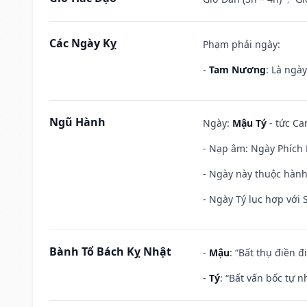
Các Ngày Kỵ
Phạm phải ngày:
-
Tam Nương
: Là ngà
Ngũ Hành
Ngày:
Mậu Tý
- tức Ca
- Nạp âm: Ngày Phích 
- Ngày này thuộc hành
- Ngày Tý lục hợp với
Bành Tổ Bách Kỵ Nhật
-
Mậu
: “Bất thụ điền 
-
Tý
: “Bất vấn bốc tự 