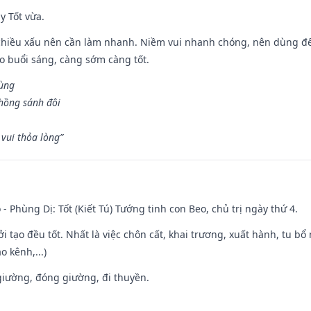
y Tốt vừa.
chiều xấu nên cần làm nhanh. Niềm vui nhanh chóng, nên dùng để 
ào buổi sáng, càng sớm càng tốt.
hùng
hồng sánh đôi
vui thỏa lòng”
 - Phùng Dị: Tốt (Kiết Tú) Tướng tinh con Beo, chủ trị ngày thứ 4.
ởi tạo đều tốt. Nhất là việc chôn cất, khai trương, xuất hành, tu bổ
 kênh,...)
t giường, đóng giường, đi thuyền.