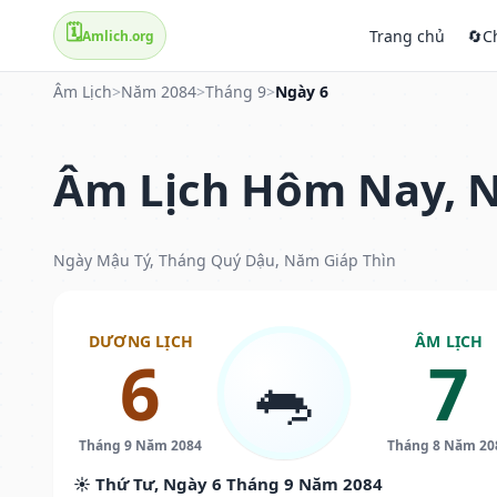
🗓️
Trang chủ
🔄
C
Amlich.org
Âm Lịch
>
Năm 2084
>
Tháng 9
>
Ngày 6
Âm Lịch Hôm Nay, N
Ngày Mậu Tý, Tháng Quý Dậu, Năm Giáp Thìn
DƯƠNG LỊCH
ÂM LỊCH
6
7
🐀
Tháng 9 Năm 2084
Tháng 8 Năm 20
☀️ Thứ Tư, Ngày 6 Tháng 9 Năm 2084