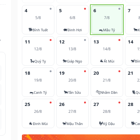
4
5
6
7
5/8
6/8
7/8
🐕
🐖
🐀
🐂
Bính Tuất
Đinh Hợi
Mậu Tý
K
,
11
12
13
14
12/8
13/8
14/8
1
🐍
🐎
🐐
🐒
Quý Tỵ
Giáp Ngọ
Ất Mùi
Bí
18
19
20
21
19/8
20/8
21/8
2
🐀
🐂
🐅
🐈
Canh Tý
Tân Sửu
Nhâm Dần
Qu
25
26
27
28
26/8
27/8
28/8
2
🐐
🐒
🐓
🐕
Đinh Mùi
Mậu Thân
Kỷ Dậu
Ca