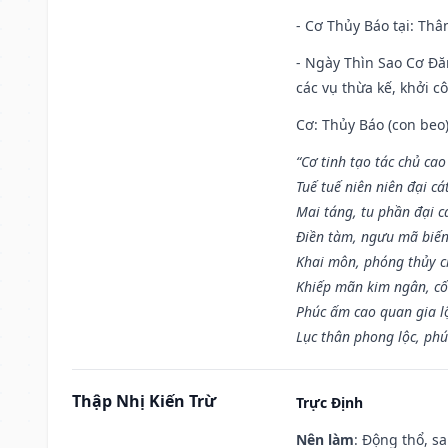
- Cơ Thủy Báo tại: Thân
- Ngày Thìn Sao Cơ Đăn
các vụ thừa kế, khởi c
Cơ: Thủy Báo (con beo)
“Cơ tinh tạo tác chủ ca
Tuế tuế niên niên đại cá
Mai táng, tu phần đại cá
Điền tàm, ngưu mã biến
Khai môn, phóng thủy ch
Khiếp mãn kim ngân, c
Phúc ấm cao quan gia lộ
Lục thân phong lộc, phú
Thập Nhị Kiến Trừ
Trực Định
Nên làm
: Động thổ, s