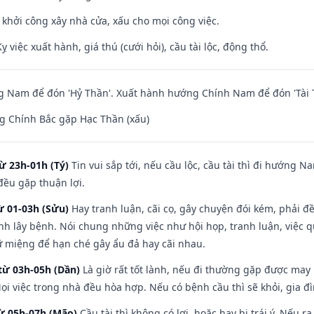
ỵ khởi công xây nhà cửa, xấu cho mọi công việc.
ỵ việc xuất hành, giá thú (cưới hỏi), cầu tài lộc, động thổ.
 Nam để đón 'Hỷ Thần'. Xuất hành hướng Chính Nam để đón 'Tài 
g Chính Bắc gặp Hạc Thần (xấu)
ừ 23h-01h (Tý)
Tin vui sắp tới, nếu cầu lộc, cầu tài thì đi hướng 
đều gặp thuận lợi.
ừ 01-03h (Sửu)
Hay tranh luận, cãi cọ, gây chuyện đói kém, phải đ
nh lây bệnh. Nói chung những việc như hội họp, tranh luận, việc q
iữ miệng để hạn ché gây ẩu đả hay cãi nhau.
từ 03h-05h (Dần)
Là giờ rất tốt lành, nếu đi thường gặp được may
ọi việc trong nhà đều hòa hợp. Nếu có bệnh cầu thì sẽ khỏi, gia 
từ 05h-07h (Mão)
Cầu tài thì không có lợi, hoặc hay bị trái ý. Nếu r