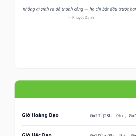
Không ai sinh ra đã thành công — họ chỉ bắt đầu trước bạ
— Khuyết Danh
Giờ Hoàng Đạo
Giờ Tí (23h – 0h)
;
Giờ
Giờ Hắc Đạo
Giờ Dần (3h – 4h)
;
Gi