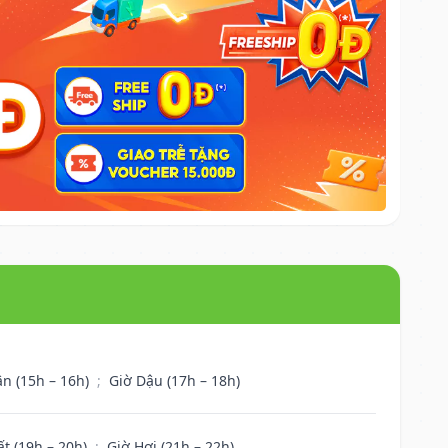
ân (15h – 16h)
;
Giờ Dậu (17h – 18h)
ất (19h – 20h)
;
Giờ Hợi (21h – 22h)