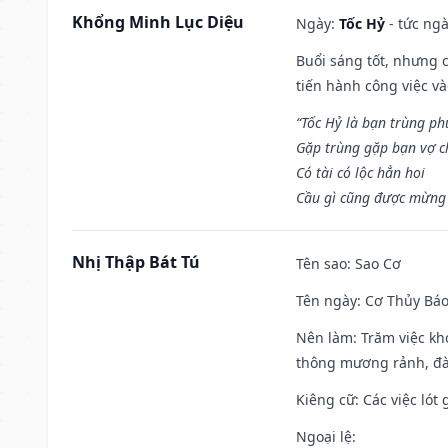
Khổng Minh Lục Diệu
Ngày:
Tốc Hỷ
- tức ngà
Buổi sáng tốt, nhưng 
tiến hành công việc v
“Tốc Hỷ là bạn trùng p
Gặp trùng gặp bạn vợ c
Có tài có lộc hẳn hoi
Cầu gì cũng được mừng 
Nhị Thập Bát Tú
Tên sao
: Sao Cơ
Tên ngày
: Cơ Thủy Báo
Nên làm
: Trăm việc kh
thông mương rảnh, đào
Kiêng cữ
: Các việc ló
Ngoại lệ
: