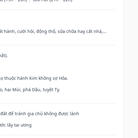
t hành, cưới hỏi, động thổ, sửa chữa hay cất nhà,...
ật).
gọ thuộc hành Kim không sợ Hỏa.
, hại Mùi, phá Dậu, tuyệt Tỵ.
n đất để tránh gia chủ không được lành
ước lấy tai ương