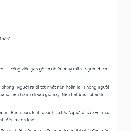
Thần'.
Nam. Đi công việc gặp gỡ có nhiều may mắn. Người đi có
ề phòng. Người ra đi tốt nhất nên hoãn lại. Phòng người
uan,…nên tránh đi vào giờ này. Nếu bắt buộc phải đi
 mắn. Buôn bán, kinh doanh có lời. Người đi sắp về nhà.
đình đều mạnh khỏe.
a đi hay thiệt, gặp nạn, việc quan trọng thì phải đòn, gặp