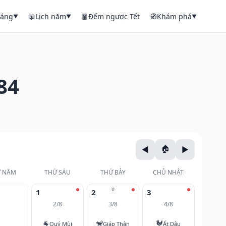
háng
📖
Lịch năm
🧧
Đếm ngược Tết
🧭
Khám phá
▼
▼
▼
84
 NĂM
THỨ SÁU
THỨ BẢY
CHỦ NHẬT
⭐
1
2
3
2/8
3/8
4/8
🐐
🐒
🐓
Quý Mùi
Giáp Thân
Ất Dậu