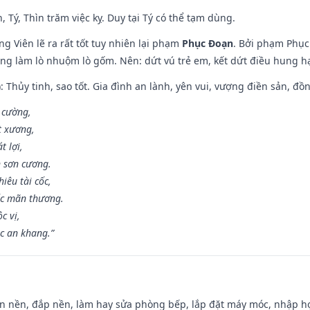
, Tý, Thìn trăm việc kỵ. Duy tại Tý có thể tạm dùng.
g Viên lẽ ra rất tốt tuy nhiên lại phạm
Phục Đoạn
. Bởi phạm Phục 
ông làm lò nhuộm lò gốm. Nên: dứt vú trẻ em, kết dứt điều hung hại
: Thủy tinh, sao tốt. Gia đình an lành, yên vui, vượng điền sản, đồ
o cường,
t xương,
t lợi,
 sơn cương.
iêu tài cốc,
ốc mãn thương.
c vị,
c an khang.”
an nền, đắp nền, làm hay sửa phòng bếp, lắp đặt máy móc, nhập họ